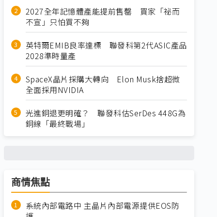
2027全年記憶體產能提前售罄 買家「祕而
不宣」只怕買不夠
英特爾EMIB良率達標 聯發科第2代ASIC產品
2028準時量產
SpaceX晶片採購大轉向 Elon Musk捨超微
全面採用NVIDIA
光進銅退更明確？ 聯發科估SerDes 448G為
銅線「最終戰場」
商情焦點
系統內部電路中 主晶片內部電源提供EOS防
護