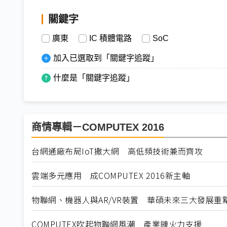
關鍵字
廣東
IC 積體電路
SoC
加入已選取到「關鍵字追蹤」
什麼是「關鍵字追蹤」
商情專輯－COMPUTEX 2016
台網通廠布局IoT撒大網 高低頻技術兼而齊攻
雲端多元應用 成COMPUTEX 2016新主軸
物聯網、機器人與AR/VR裝置 華碩未來三大發展重
COMPUTEX吹起物聯網風潮 產業鏈火力支援