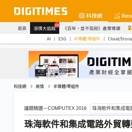
科技網
Res
259
首頁
漲價大追蹤
《百年，並不孤寂》產業導讀
AI
｜
ESG
｜
半導體/零組件
｜
Cloud/Stora
科技網
商情
半導體/零組件
議題精選－COMPUTEX 2016
珠海軟件和集成電路外貿轉