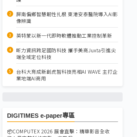
屏南偏鄉智慧韌性扎根 東港安泰醫院導入AI影
像辨識
英特蒙以新一代即時軟體推動工業控制革新
昕力資訊跨足國防科技 攜手美商Juxta引進尖
端全域定位科技
台科大育成新創虎智科技亮相AI WAVE 主打企
業地端AI商用
DIGITIMES e-paper專區
📦COMPUTEX 2026 展會直擊：精華影音全收