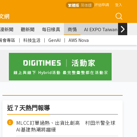
評估申請
登入
繁體版
简体版
文網
漫新聞
聽新聞
每日椽真
商情
AI EXPO Taiwan
COM
展會專區
｜
科技生活
｜
GenAI
｜
AWS Nova
近７天熱門報導
MLCC訂單過熱、出貨比創高 村田示警全球
AI基建熱潮將趨緩