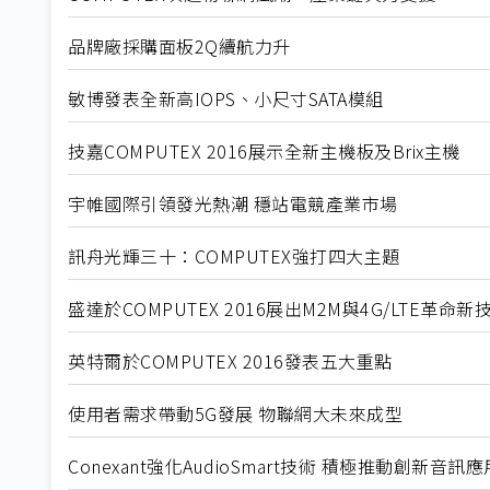
品牌廠採購面板2Q續航力升
敏博發表全新高IOPS、小尺寸SATA模組
技嘉COMPUTEX 2016展示全新主機板及Brix主機
宇帷國際引領發光熱潮 穩站電競產業市場
訊舟光輝三十：COMPUTEX強打四大主題
盛達於COMPUTEX 2016展出M2M與4G/LTE革命新
英特爾於COMPUTEX 2016發表五大重點
使用者需求帶動5G發展 物聯網大未來成型
Conexant強化AudioSmart技術 積極推動創新音訊應