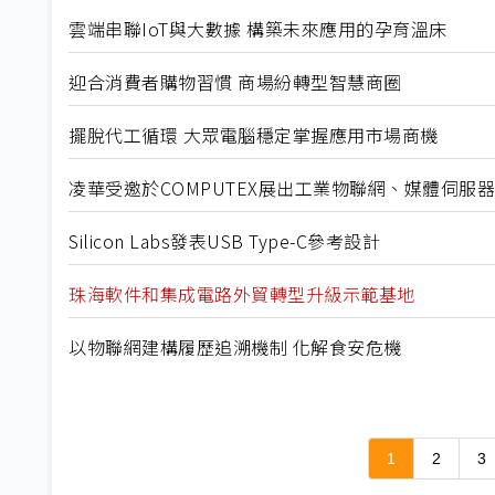
雲端串聯IoT與大數據 構築未來應用的孕育溫床
迎合消費者購物習慣 商場紛轉型智慧商圈
擺脫代工循環 大眾電腦穩定掌握應用市場商機
凌華受邀於COMPUTEX展出工業物聯網、媒體伺服器
Silicon Labs發表USB Type-C參考設計
珠海軟件和集成電路外貿轉型升級示範基地
以物聯網建構履歷追溯機制 化解食安危機
1
2
3