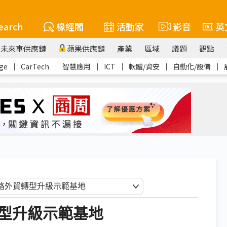
earch
椽經閣
活動家
影音
英
未來車供應鏈
蘋果供應鏈
產業
區域
議題
觀點
ge
｜
CarTech
｜
智慧應用
｜
ICT
｜
軟體/資安
｜
自動化/設備
｜
型升級示範基地