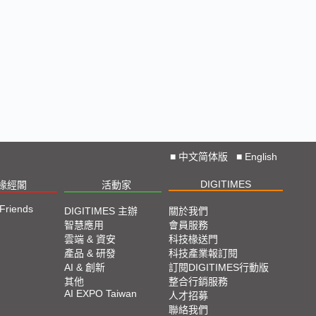
■
中文简体版
■
English
DIGITIMES
椽經閣
活動家
 Friends
DIGITIMES 主辦
關於我們
智慧應用
會員服務
雲端 & 資安
科技椽送門
產品 & 研發
科技產業報訂閱
AI & 創新
訂閱DIGITIMES行動版
其他
整合行銷服務
AI EXPO Taiwan
人才招募
聯絡我們