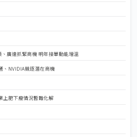
碩、廣達抓緊商機 明年接單動能增溫
NVIDIA競逐潛在商機
業上肥下瘦情況暫難化解