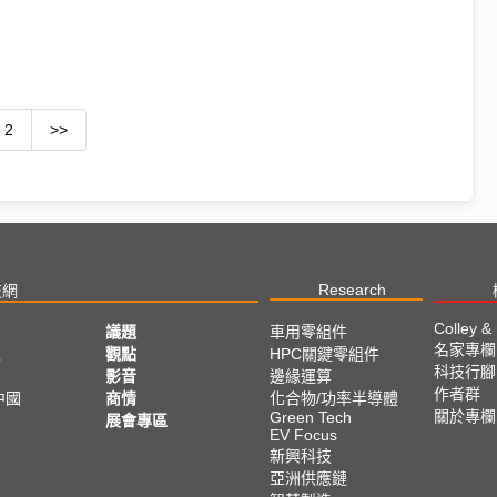
2
>>
Research
技網
Colley &
議題
車用零組件
名家專欄
亞
觀點
HPC關鍵零組件
科技行腳
影音
邊緣運算
作者群
中國
商情
化合物/功率半導體
關於專欄
Green Tech
展會專區
EV Focus
新興科技
亞洲供應鏈