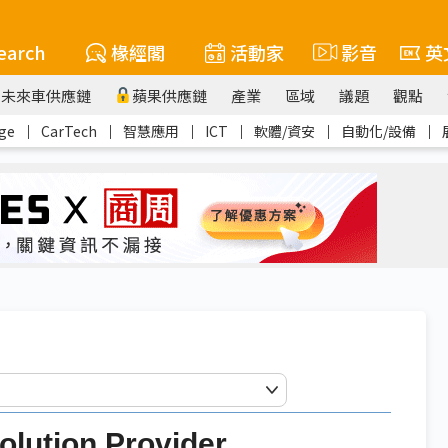
earch
椽經閣
活動家
影音
英
未來車供應鏈
蘋果供應鏈
產業
區域
議題
觀點
ge
｜
CarTech
｜
智慧應用
｜
ICT
｜
軟體/資安
｜
自動化/設備
｜
tion Provider