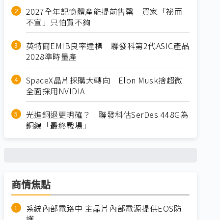
2027全年記憶體產能提前售罄 買家「祕而
不宣」只怕買不夠
英特爾EMIB良率達標 聯發科第2代ASIC產品
2028準時量產
SpaceX晶片採購大轉向 Elon Musk捨超微
全面採用NVIDIA
光進銅退更明確？ 聯發科估SerDes 448G為
銅線「最終戰場」
商情焦點
系統內部電路中 主晶片內部電源提供EOS防
護