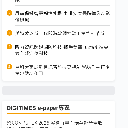
屏南偏鄉智慧韌性扎根 東港安泰醫院導入AI影
像辨識
英特蒙以新一代即時軟體推動工業控制革新
昕力資訊跨足國防科技 攜手美商Juxta引進尖
端全域定位科技
台科大育成新創虎智科技亮相AI WAVE 主打企
業地端AI商用
DIGITIMES e-paper專區
📦COMPUTEX 2026 展會直擊：精華影音全收