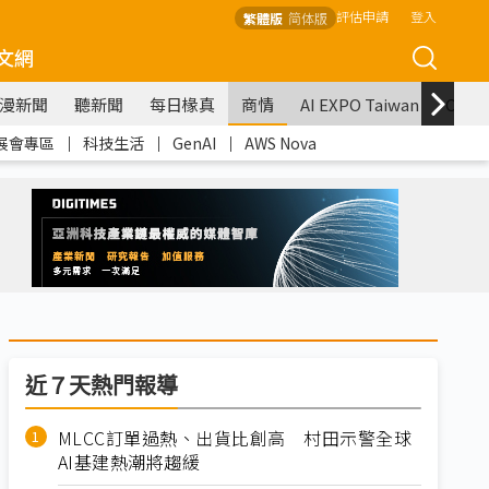
評估申請
登入
繁體版
简体版
文網
漫新聞
聽新聞
每日椽真
商情
AI EXPO Taiwan
COM
展會專區
｜
科技生活
｜
GenAI
｜
AWS Nova
近７天熱門報導
MLCC訂單過熱、出貨比創高 村田示警全球
AI基建熱潮將趨緩