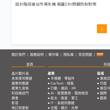
設計階段搶佔市場先機 揭露EMI問題防制對策
1
關於我們
服務說明
著作權
隱私權
常見問題
|
|
|
|
|
首頁
科
晶片戰升溫
產業
區域
未來車供應鏈
●
半導體．零組件
●
東南
蘋果供應鏈
●
CarTech．綠能
●
印度
產業九宮格
●
行動．通訊．XR
●
東亞/
科技椽送門
●
AI．智慧應用．電商物流
●
國際
展會
●
航太．衛星．軍工
●
圖表
影音
●
IT．系統供應鏈
修訂與更新
●
光電．顯示．光學