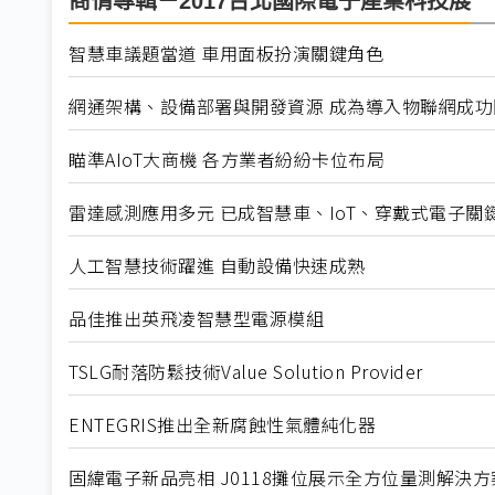
商情專輯－2017台北國際電子產業科技展
智慧車議題當道 車用面板扮演關鍵角色
網通架構、設備部署與開發資源 成為導入物聯網成功
瞄準AIoT大商機 各方業者紛紛卡位布局
雷達感測應用多元 已成智慧車、IoT、穿戴式電子關
人工智慧技術躍進 自動設備快速成熟
品佳推出英飛凌智慧型電源模組
TSLG耐落防鬆技術Value Solution Provider
ENTEGRIS推出全新腐蝕性氣體純化器
固緯電子新品亮相 J0118攤位展示全方位量測解決方