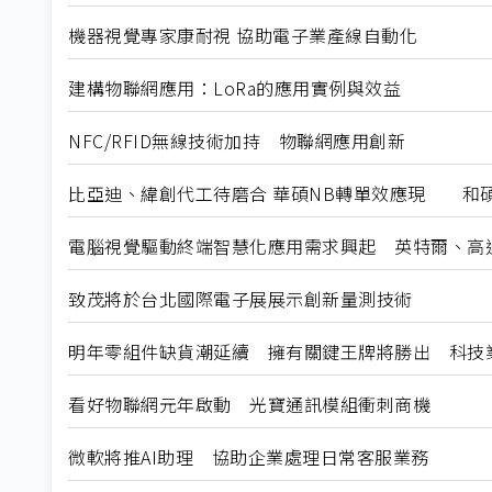
機器視覺專家康耐視 協助電子業產線自動化
建構物聯網應用：LoRa的應用實例與效益
NFC/RFID無線技術加持 物聯網應用創新
比亞迪、緯創代工待磨合 華碩NB轉單效應現 和
電腦視覺驅動終端智慧化應用需求興起 英特爾、高通、
致茂將於台北國際電子展展示創新量測技術
明年零組件缺貨潮延續 擁有關鍵王牌將勝出 科技
看好物聯網元年啟動 光寶通訊模組衝刺商機
微軟將推AI助理 協助企業處理日常客服業務