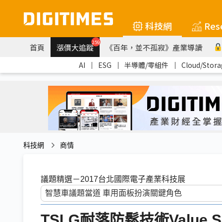
科技網
Res
259
首頁
漲價大追蹤
《百年，並不孤寂》產業導讀
AI
｜
ESG
｜
半導體/零組件
｜
Cloud/Stora
科技網
商情
議題精選－2017台北國際電子產業科技展
TSLG耐落防鬆技術Value Solu