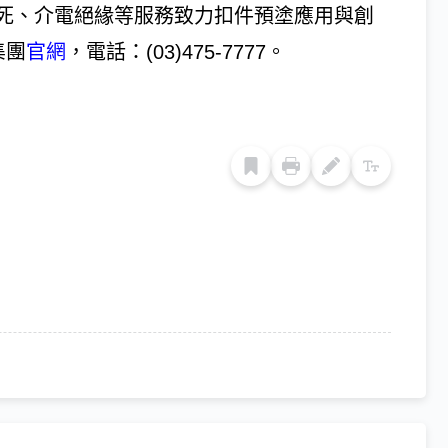
死、介電絕緣等服務致力扣件預塗應用與創
集團
官網
，電話：(03)475-7777。