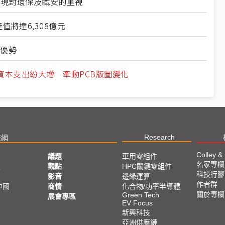
展現對環保及職安的重視
值將達6,308億元
技術優勢
資本支出紛大增 牽動PCB版圖變化
Research
技網
Colley &
議題
車用零組件
名家專欄
亞
觀點
HPC關鍵零組件
科技行腳
影音
邊緣運算
作者群
中國
商情
化合物/功率半導體
關於專欄
Green Tech
展會專區
EV Focus
新興科技
亞洲供應鏈