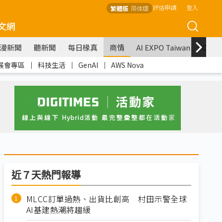
評估申請
登入
繁體版
简体版
文網
漫新聞
聽新聞
每日椽真
商情
AI EXPO Taiwan
COM
展會專區
｜
科技生活
｜
GenAI
｜
AWS Nova
近７天熱門報導
MLCC訂單過熱、出貨比創高 村田示警全球
AI基建熱潮將趨緩