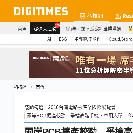
科技網
Res
259
首頁
漲價大追蹤
《百年，並不孤寂》產業導讀
AI
｜
ESG
｜
半導體/零組件
｜
Cloud/Stora
科技網
商情
議題精選－2018台灣電路板產業國際展覽會
兩岸PCB擴產較勁 爭搶