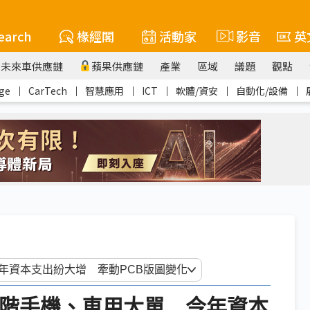
earch
椽經閣
活動家
影音
英
未來車供應鏈
蘋果供應鏈
產業
區域
議題
觀點
ge
｜
CarTech
｜
智慧應用
｜
ICT
｜
軟體/資安
｜
自動化/設備
｜
高階手機、車用大單 今年資本