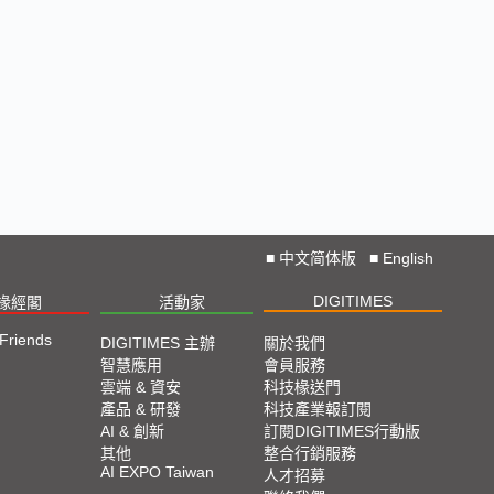
Straight from COMPUTEX 2024
2024 COMPUTEX TAIPEI 展會直擊
2023 TPCA Show Taipei 展會精選
2023 SEMICON TAIWAN展會精選
2023台北國際自動化工業大展展會精選
■
中文简体版
■
English
DIGITIMES
椽經閣
活動家
2023台北國際電腦展COMPUTEX TAIPEI 展會精
選
 Friends
DIGITIMES 主辦
關於我們
智慧應用
會員服務
雲端 & 資安
科技椽送門
產品 & 研發
科技產業報訂閱
AI & 創新
訂閱DIGITIMES行動版
其他
整合行銷服務
AI EXPO Taiwan
人才招募