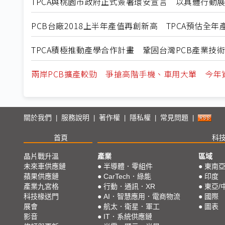
TPCA與桃園市政府正式簽署環安宣言 以具體行動
PCB台廠2018上半年產值再創新高 TPCA預估全年產
TPCA積極推動產學合作計畫 鞏固台灣PCB產業
兩岸PCB擴產較勁 爭搶高階手機、車用大單 今年
關於我們
服務說明
著作權
隱私權
常見問題
|
|
|
|
|
首頁
科
晶片戰升溫
產業
區域
未來車供應鏈
●
半導體．零組件
●
東南
蘋果供應鏈
●
CarTech．綠能
●
印度
產業九宮格
●
行動．通訊．XR
●
東亞/
科技椽送門
●
AI．智慧應用．電商物流
●
國際
展會
●
航太．衛星．軍工
●
圖表
影音
●
IT．系統供應鏈