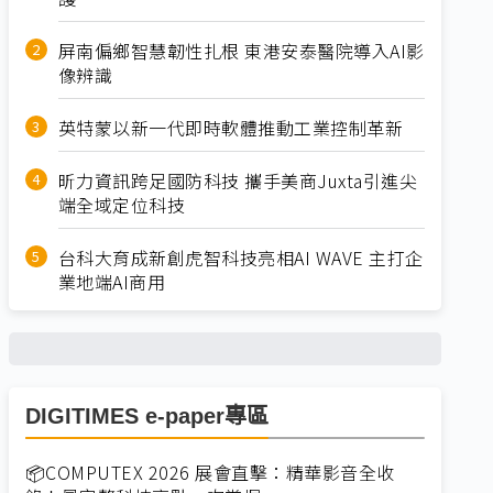
屏南偏鄉智慧韌性扎根 東港安泰醫院導入AI影
像辨識
英特蒙以新一代即時軟體推動工業控制革新
昕力資訊跨足國防科技 攜手美商Juxta引進尖
端全域定位科技
台科大育成新創虎智科技亮相AI WAVE 主打企
業地端AI商用
DIGITIMES e-paper專區
📦COMPUTEX 2026 展會直擊：精華影音全收