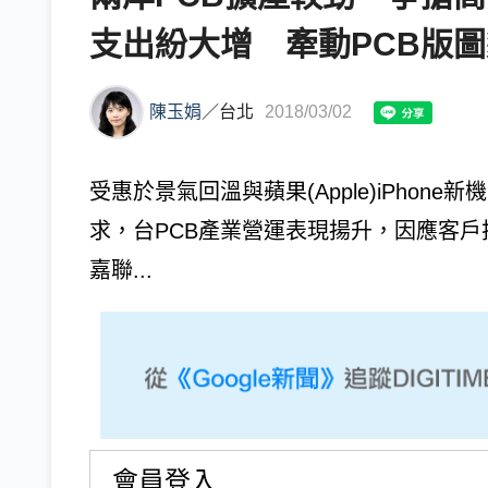
支出紛大增 牽動PCB版
陳玉娟
／
台北
2018/03/02
受惠於景氣回溫與蘋果(Apple)iPho
求，台PCB產業營運表現揚升，因應客
嘉聯...
會員登入