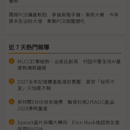
優勢
兩岸PCB擴產較勁 爭搶高階手機、車用大單 今年
資本支出紛大增 牽動PCB版圖變化
近７天熱門報導
MLCC訂單過熱、出貨比創高 村田示警全球AI基
建熱潮將趨緩
2027全年記憶體產能提前售罄 買家「祕而不
宣」只怕買不夠
英特爾EMIB良率達標 聯發科第2代ASIC產品
2028準時量產
SpaceX晶片採購大轉向 Elon Musk捨超微全面
採用NVIDIA