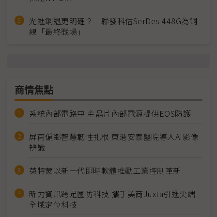
光進銅退更明確？ 聯發科估SerDes 448G為銅
線「最終戰場」
商情焦點
系統內部電路中 主晶片內部電源提供EOS防護
屏南偏鄉智慧韌性扎根 東港安泰醫院導入AI影像
辨識
英特蒙以新一代即時軟體推動工業控制革新
昕力資訊跨足國防科技 攜手美商Juxta引進尖端
全域定位科技