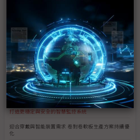
TPCA Show展現5G生態新鏈結 落實AI應用新思維
抑制行動裝置電磁干擾 從PCB設計方向著手
車用電子PCB技術與研發方向
igus CAN BUS匯流排電纜助快速資料交換
KC Global國際貿易提供鐵氟龍加工製品的完整產品
服務
導入綠色製程 公司才能長治久安
打造更穩定與安全的智慧監控系統
迎合穿戴與智能裝置需求 卷對卷軟板生產方案持續優
化