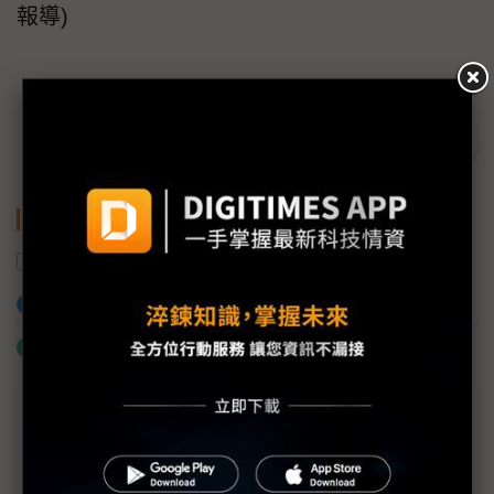
報導)
關鍵字
晶焱科技
智慧城市
監控系統
智慧電網
加入已選取到「關鍵字追蹤」
什麼是「關鍵字追蹤」
商情專輯－2018台灣電路板產業國際展覽會
TPCA Show 2018正式登場 聚焦智慧製造與5G新材
料