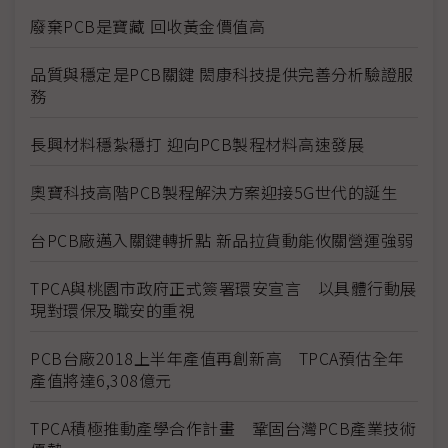
廢棄PCB是寶藏 回收黃金價值高
品質與穩定是PCB關鍵 閎康科技提供完善分析驗證服
務
長興材料穩紮穩打 迎向PCB製程材料高速發展
奧寶科技高階PCB製程解決方案迎接5G世代的誕生
台PCB廠邁入關鍵轉折點 新品拉貨動能攸關營運強弱
TPCA與桃園市政府正式簽署環安宣言 以具體行動展
現對環保及職安的重視
PCB台廠2018上半年產值再創新高 TPCA預估全年
產值將達6,308億元
TPCA積極推動產學合作計畫 鞏固台灣PCB產業技術