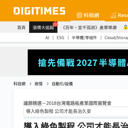
科技網
Res
257
首頁
漲價大追蹤
《百年，並不孤寂》產業導讀
AI
｜
ESG
｜
半導體/零組件
｜
Cloud/Stora
科技網
商情
自動化/設備
議題精選－2018台灣電路板產業國際展覽會
導入綠色製程 公司才能長