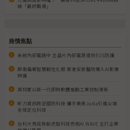
線「最終戰場」
商情焦點
系統內部電路中 主晶片內部電源提供EOS防護
屏南偏鄉智慧韌性扎根 東港安泰醫院導入AI影像
辨識
英特蒙以新一代即時軟體推動工業控制革新
昕力資訊跨足國防科技 攜手美商Juxta引進尖端
全域定位科技
台科大育成新創虎智科技亮相AI WAVE 主打企業