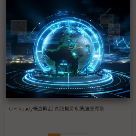
DCIM雲端化 企業資料中心管理效能大躍進
整合空氣品質監測與控制系統 全面控制資料中心AMC
問題
核心、邊緣、終端 勾勒成為來IT架構
活動機房神兵利器 實踐打造完美機房願景
遵循DCOS標準 強化資料中心營運管理效能
改善冰水系統運作 實現PUE值最小化
OM Ready概念興起 實踐機房永續維運願景