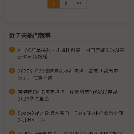
1
2
>>
近７天熱門報導
MLCC訂單過熱、出貨比創高 村田示警全球AI基
建熱潮將趨緩
2027全年記憶體產能提前售罄 買家「祕而不
宣」只怕買不夠
英特爾EMIB良率達標 聯發科第2代ASIC產品
2028準時量產
SpaceX晶片採購大轉向 Elon Musk捨超微全面
採用NVIDIA
光進銅退更明確？ 聯發科估SerDes 448G為銅