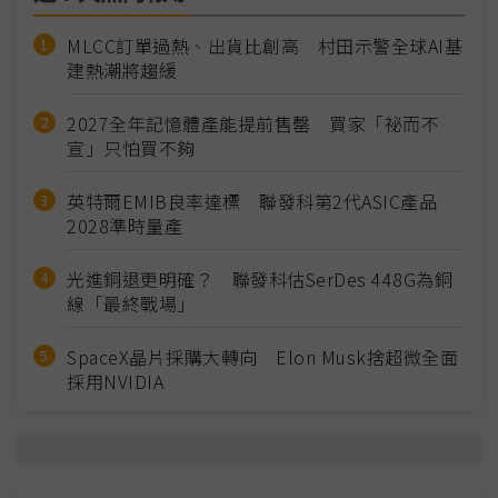
MLCC訂單過熱、出貨比創高 村田示警全球AI基
建熱潮將趨緩
2027全年記憶體產能提前售罄 買家「祕而不
宣」只怕買不夠
英特爾EMIB良率達標 聯發科第2代ASIC產品
2028準時量產
光進銅退更明確？ 聯發科估SerDes 448G為銅
線「最終戰場」
SpaceX晶片採購大轉向 Elon Musk捨超微全面
採用NVIDIA