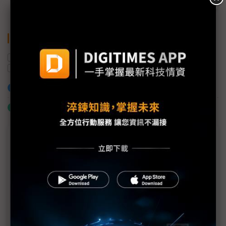
關鍵字
蘋果
華為
5G手機
中美貿易戰
KaiOS
三星集團
iOS
Android
加入已選取到「關鍵字追蹤」
什麼是「關鍵字追蹤」
商情專輯－2020科技展望論壇專輯
眺望2020科技趨勢 5G x AI將迎來龐大智慧商機
5G商轉引爆智慧商機 電信商須以全新思維掌握商機
5G引爆智慧商機 電信商轉型勢在必然