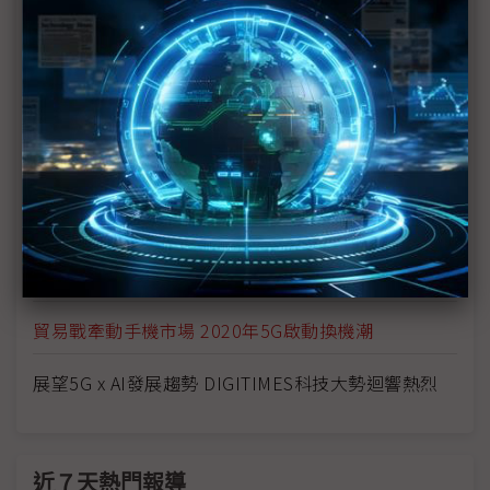
鏈結物聯網與AI平台 AWS協助企業快速建構智慧化系
統
5G啟動龐大商機 三大焦點議題觀察2020市場走向
5G引領智慧化趨勢 AIoT生態圈逐漸完善
公有雲AIaaS策略訴求降低AI技術門檻 AutoML、
MarTech及Edge AI趨勢成形
5G與AI帶動需求 半導體技術重要性再次提升
貿易戰牽動手機市場 2020年5G啟動換機潮
展望5G x AI發展趨勢 DIGITIMES科技大勢迴響熱烈
近７天熱門報導