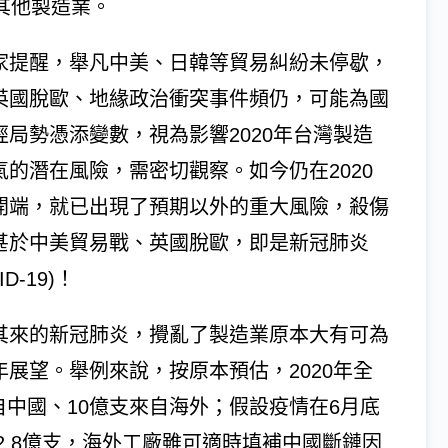
等其他製造業。
家提醒，舉凡中美、日韓等貿易糾紛未停歇，
英國脫歐、地緣政治衝突事件頻仍，可能為國
經局勢憑添變數，視為影響2020年台灣製造
氣的潛在風險，需密切觀察。如今仍在2020
開端，就已出現了預期以外的重大風險，殺傷
甚於中美貿易戰、英國脫歐，即是新冠肺炎
ID-19)！
其來的新冠肺炎，攪亂了製造業原本大有可為
年展望。舉例來說，按原本預估，2020年全
自中國、10億支來自海外；假設疫情在6月底
.8億支，海外工廠雖可適時填補中國斷鏈因