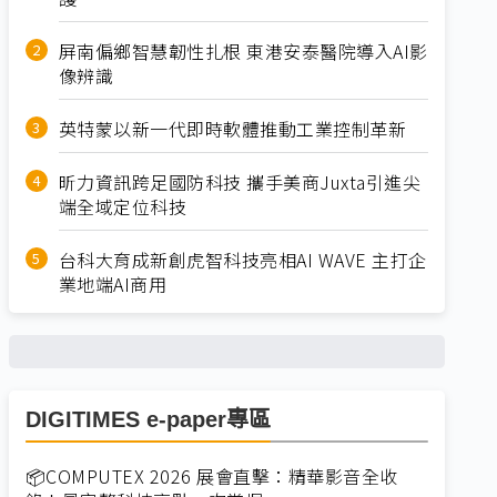
屏南偏鄉智慧韌性扎根 東港安泰醫院導入AI影
像辨識
英特蒙以新一代即時軟體推動工業控制革新
昕力資訊跨足國防科技 攜手美商Juxta引進尖
端全域定位科技
台科大育成新創虎智科技亮相AI WAVE 主打企
業地端AI商用
DIGITIMES e-paper專區
📦COMPUTEX 2026 展會直擊：精華影音全收