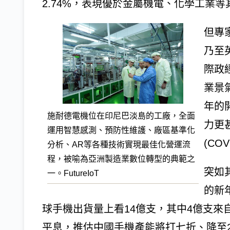
2.74%，表現優於金屬機電、化學工業
但專
乃至
際政
業景
年的
施耐德電機位在印尼巴淡島的工廠，全面
力更
運用智慧感測、預防性維護、廠區基準化
(COV
分析、AR等各種技術實現最佳化營運流
程，被喻為亞洲製造業數位轉型的典範之
突如
一。FutureIoT
的新
球手機出貨量上看14億支，其中4億支來
平息，推估中國手機產能將打七折、降至2