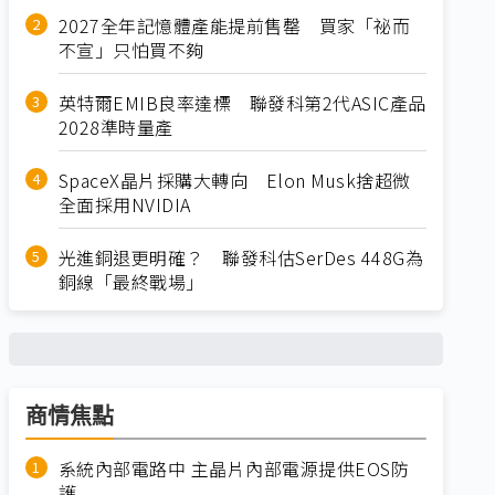
2027全年記憶體產能提前售罄 買家「祕而
不宣」只怕買不夠
英特爾EMIB良率達標 聯發科第2代ASIC產品
2028準時量產
SpaceX晶片採購大轉向 Elon Musk捨超微
全面採用NVIDIA
光進銅退更明確？ 聯發科估SerDes 448G為
銅線「最終戰場」
商情焦點
系統內部電路中 主晶片內部電源提供EOS防
護