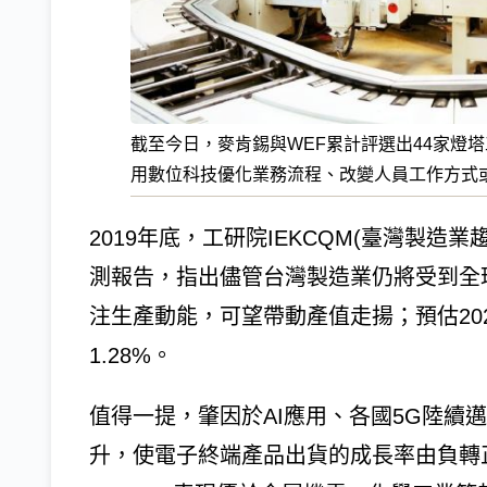
截至今日，麥肯錫與WEF累計評選出44家燈
用數位科技優化業務流程、改變人員工作方式或促進營運系統
2019年底，工研院IEKCQM(臺灣製造
測報告，指出儘管台灣製造業仍將受到全
注生產動能，可望帶動產值走揚；預估202
1.28%。
值得一提，肇因於AI應用、各國5G陸續
升，使電子終端產品出貨的成長率由負轉正