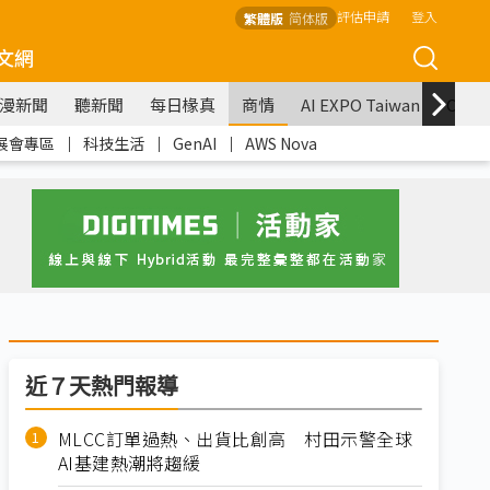
評估申請
登入
繁體版
简体版
文網
漫新聞
聽新聞
每日椽真
商情
AI EXPO Taiwan
COM
展會專區
｜
科技生活
｜
GenAI
｜
AWS Nova
近７天熱門報導
MLCC訂單過熱、出貨比創高 村田示警全球
AI基建熱潮將趨緩