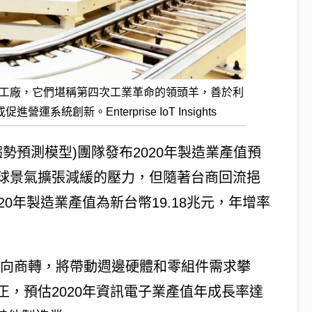
塔工廠，它們堪稱第四次工業革命的領頭羊，善於利
創新。Enterprise IoT Insights
業趨勢預測模型)團隊發布2020年製造業產值預
球景氣擴張減緩的壓力，但隨著台商回流挹
0年製造業產值為新台幣19.18兆元，年增率
邁向商轉，將帶動週邊硬體和零組件需求攀
，預估2020年資訊電子業產值年成長率達