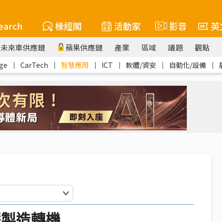
earch
椽經閣
活動家
影音
英
未來車供應鏈
蘋果供應鏈
產業
區域
議題
觀點
ge
｜
CarTech
｜
智慧應用
｜
ICT
｜
軟體/資安
｜
自動化/設備
｜
慧製造轉機