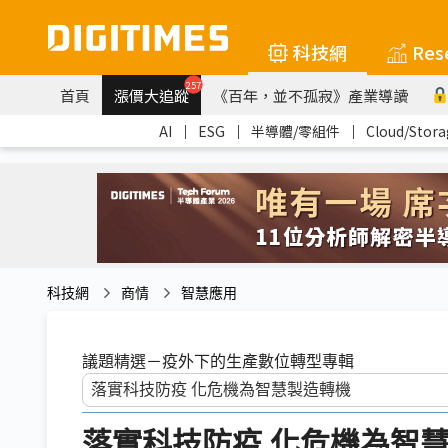
科技網
Res
257
首頁
漲價大追蹤
《百年，並不孤寂》產業導讀
AI
｜
ESG
｜
半導體/零組件
｜
Cloud/Stora
科技網
商情
智慧應用
議題精選－疫外下的生產數位轉型專輯
落實科技防疫 化危機為智