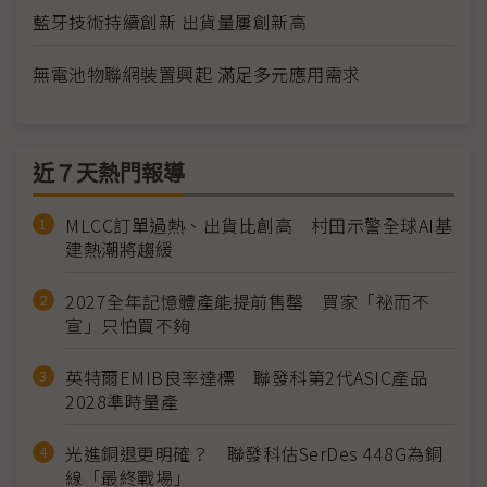
藍牙技術持續創新 出貨量屢創新高
無電池物聯網裝置興起 滿足多元應用需求
近７天熱門報導
MLCC訂單過熱、出貨比創高 村田示警全球AI基
建熱潮將趨緩
2027全年記憶體產能提前售罄 買家「祕而不
宣」只怕買不夠
英特爾EMIB良率達標 聯發科第2代ASIC產品
2028準時量產
光進銅退更明確？ 聯發科估SerDes 448G為銅
線「最終戰場」