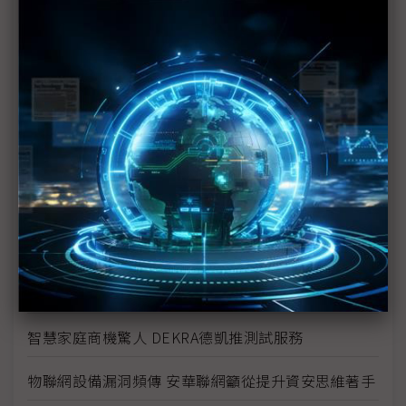
商情專輯－全球物聯網創新論壇專輯
5G引爆物聯網商機 勾勒智慧服務藍圖
5G應用商機驚人 台灣產業應積極掌握
物聯網商機驚人 Dialog多元方案齊發
整合多元無線通訊協定 Silicon Labs晶片穩坐市場寶
座
UI推出UniFi OS 實現IT極簡管理願景
意法半導體NFC產品線完整 滿足多元應用
智慧家庭商機驚人 DEKRA德凱推測試服務
物聯網設備漏洞頻傳 安華聯網籲從提升資安思維著手