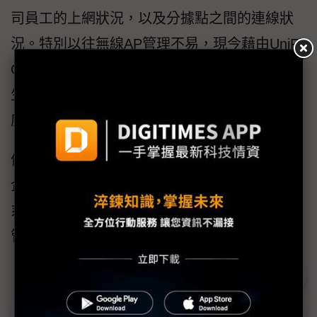
司員工的上網狀況，以及分據點之間的連線狀
況。特別以往無線AP管理不易，現今藉由UniFi
OS平台還能掌握各區位置的雜訊數據，可在發
生連線異常狀況下，快速機動調整天線發射角
度，又或者作為日後增購新無線AP的參考。
值得一提，當UniFi OS與門禁系統連接之後，
企業用戶便能享有易於閱讀的圖像式門禁管理
系統，能快速辨識訪客的身份，提高公司門禁
管理的效益。