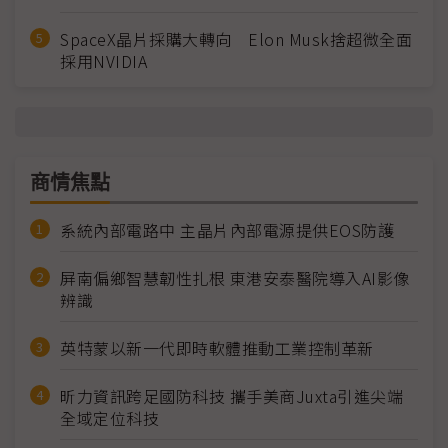
SpaceX晶片採購大轉向 Elon Musk捨超微全面
採用NVIDIA
商情焦點
系統內部電路中 主晶片內部電源提供EOS防護
屏南偏鄉智慧韌性扎根 東港安泰醫院導入AI影像
辨識
英特蒙以新一代即時軟體推動工業控制革新
昕力資訊跨足國防科技 攜手美商Juxta引進尖端
全域定位科技