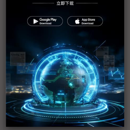
默克與錼創攜手 Touch Taiwan展Micro LED透明顯
示器
透明廣告看板、電子紙智慧站牌 台廠Touch Taiwan
勾勒未來交通
1
2
>>
近７天熱門報導
MLCC訂單過熱、出貨比創高 村田示警全球AI基
建熱潮將趨緩