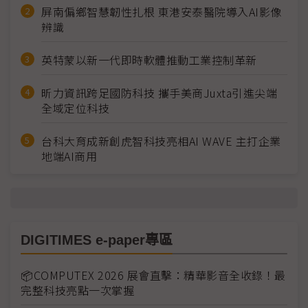
屏南偏鄉智慧韌性扎根 東港安泰醫院導入AI影像
辨識
英特蒙以新一代即時軟體推動工業控制革新
昕力資訊跨足國防科技 攜手美商Juxta引進尖端
全域定位科技
台科大育成新創虎智科技亮相AI WAVE 主打企業
地端AI商用
DIGITIMES e-paper專區
📦COMPUTEX 2026 展會直擊：精華影音全收錄！最
完整科技亮點一次掌握