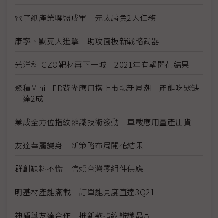
電子紙產業聯盟成軍 元太肩負2大任務
康寧、默克大進擊 助攻面板新戰略武器
光洋科IGZO靶材再下一城 2021年有望開花結果
聚積Mini LED背光應用搭上市場新風潮 產能吃緊缺
口達2成
業成全方位指紋辨識技術發動 車載應用量產出貨
友達華麗變身 新策略布局開花結果
群創缺料不慌 信賴台灣零組件供應
明基材產能滿載 訂單能見度直達3Q21
神盾與友達合作 推新款指紋辨識晶片