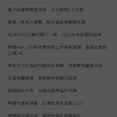
電子紙產業聯盟成軍 元太肩負2大任務
康寧、默克大進擊 助攻面板新戰略武器
光洋科IGZO靶材再下一城 2021年有望開花結果
聚積Mini LED背光應用搭上市場新風潮 產能吃緊缺
口達2成
業成全方位指紋辨識技術發動 車載應用量產出貨
友達華麗變身 新策略布局開花結果
群創缺料不慌 信賴台灣零組件供應
明基材產能滿載 訂單能見度直達3Q21
神盾與友達合作 推新款指紋辨識晶片