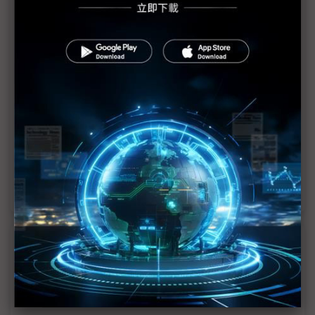
默克與錼創攜手 Touch Taiwan展Micro LED透明顯
示器
透明廣告看板、電子紙智慧站牌 台廠Touch Taiwan
勾勒未來交通
1
2
>>
近７天熱門報導
MLCC訂單過熱、出貨比創高 村田示警全球AI基
建熱潮將趨緩