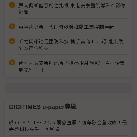
屏南偏鄉智慧韌性扎根 東港安泰醫院導入AI影像
辨識
英特蒙以新一代即時軟體推動工業控制革新
昕力資訊跨足國防科技 攜手美商Juxta引進尖端
全域定位科技
台科大育成新創虎智科技亮相AI WAVE 主打企業
地端AI商用
DIGITIMES e-paper專區
📦COMPUTEX 2026 展會直擊：精華影音全收錄！最
完整科技亮點一次掌握