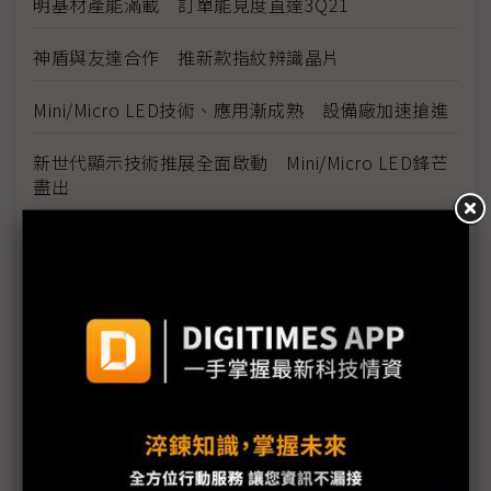
明基材產能滿載 訂單能見度直達3Q21
神盾與友達合作 推新款指紋辨識晶片
Mini/Micro LED技術、應用漸成熟 設備廠加速搶進
新世代顯示技術推展全面啟動 Mini/Micro LED鋒芒
盡出
面板2Q缺料有增無減 交期拉長1倍
Touch Taiwan強勢回歸 眾廠雲集大秀身手
延伸創新場域應用 面板不再只是面板
鎖定玩家 群創Touch Taiwan展65吋4K 240Hz電競
電視顯示器
康寧在台20年 Touch Taiwan特展登場