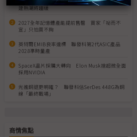
MLCC訂單過熱、出貨比創高 村田示警全球AI基
建熱潮將趨緩
2027全年記憶體產能提前售罄 買家「祕而不
宣」只怕買不夠
英特爾EMIB良率達標 聯發科第2代ASIC產品
2028準時量產
SpaceX晶片採購大轉向 Elon Musk捨超微全面
採用NVIDIA
光進銅退更明確？ 聯發科估SerDes 448G為銅
線「最終戰場」
商情焦點