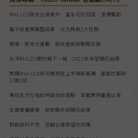
Mini LED背光出貨推升 富采毛利回溫、漲價聲起
電子紙產業聯盟成軍 元太肩負2大任務
康寧、默克大進擊 助攻面板新戰略武器
光洋科IGZO靶材再下一城 2021年有望開花結果
聚積Mini LED背光應用搭上市場新風潮 產能吃緊缺
口達2成
業成全方位指紋辨識技術發動 車載應用量產出貨
友達華麗變身 新策略布局開花結果
群創缺料不慌 信賴台灣零組件供應