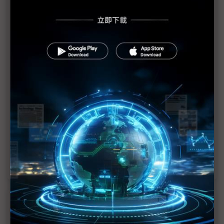
智晶開發PMOLED最小微型顯示器 最小尺寸達0.29
吋
默克與錼創攜手 Touch Taiwan展Micro LED透明顯
示器
透明廣告看板、電子紙智慧站牌 台廠Touch Taiwan
勾勒未來交通
1
2
>>
近７天熱門報導