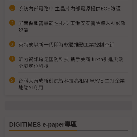
系統內部電路中 主晶片內部電源提供EOS防護
屏南偏鄉智慧韌性扎根 東港安泰醫院導入AI影像
辨識
英特蒙以新一代即時軟體推動工業控制革新
昕力資訊跨足國防科技 攜手美商Juxta引進尖端
全域定位科技
台科大育成新創虎智科技亮相AI WAVE 主打企業
地端AI商用
DIGITIMES e-paper專區