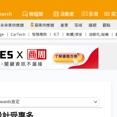
earch
椽經閣
活動家
影音
英
未來車供應鏈
蘋果供應鏈
產業
區域
議題
觀點
ge
｜
CarTech
｜
智慧應用
｜
ICT
｜
軟體/資安
｜
自動化/設備
｜
設計受惠多