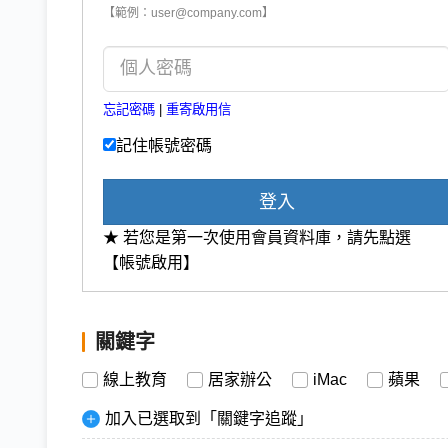
【範例：user@company.com】
忘記密碼
|
重寄啟用信
記住帳號密碼
登入
★ 若您是第一次使用會員資料庫，請先點選
【帳號啟用】
關鍵字
線上教育
居家辦公
iMac
蘋果
加入已選取到「關鍵字追蹤」