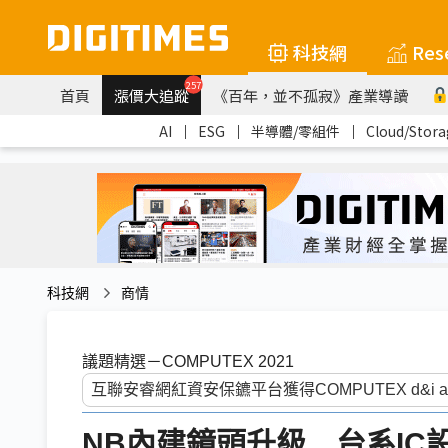
科技網
Res
257
首頁
漲價大追蹤
《百年，並不孤寂》產業導讀
AI
｜
ESG
｜
半導體/零組件
｜
Cloud/Stora
科技網
商情
議題精選－COMPUTEX 2021
NB內建鏡頭升級 台系IC