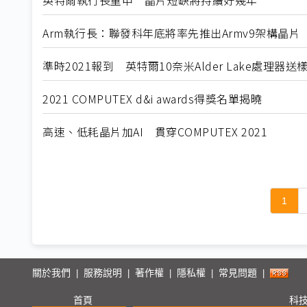
Arm執行長：聯發科年底將率先推出Armv9架構晶片
準時2021報到 英特爾10奈米Alder Lake處理器送
2021 COMPUTEX d&i awards得獎名單揭曉
高速、低耗晶片加AI 貫穿COMPUTEX 2021
1
關於我們
服務說明
著作權
隱私權
常見問題
|
|
|
|
|
首頁
科