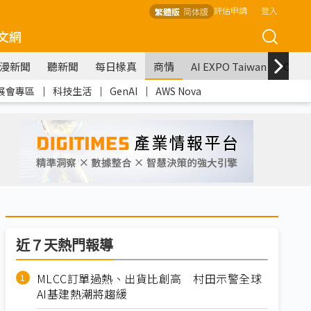
評估申請
登入
繁體版
简体版
文網
漫新聞
聽新聞
每日椽真
商情
AI EXPO Taiwan
COM
展會專區
｜
科技生活
｜
GenAI
｜
AWS Nova
近７天熱門報導
MLCC訂單過熱、出貨比創高 村田示警全球
AI基建熱潮將趨緩