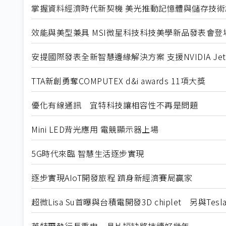
掌握資料經濟時代新契機 美光推動記憶體與儲存技術
效能與美型兼具 MSI微星科技科技美學新品發表會登
安提國際發表全新智慧邊緣解決方案 支援NVIDIA Je
TTA新創勇奪COMPUTEX d&i awards 11項大獎
優化有線通訊 宜特科技讓相容性不再是問題
Mini LED背光應用 電競顯示器上場
5G時代來臨 智慧生活逐步實現
逐步實現AIoT開發旅程 躋身新經濟賽局贏家
超微Lisa Su首曝與台積電開發3D chiplet 另與T
英特爾執行長重申 晶片短缺將持續好幾年