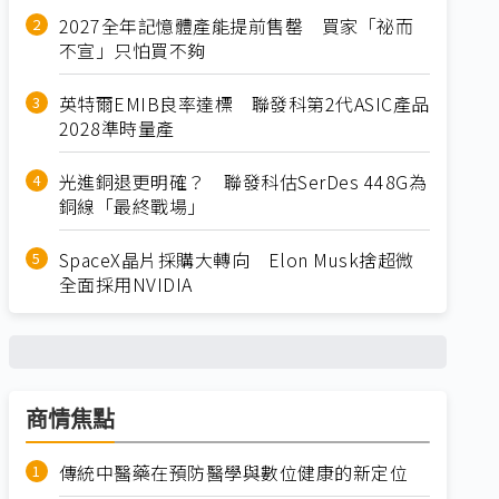
2027全年記憶體產能提前售罄 買家「祕而
不宣」只怕買不夠
英特爾EMIB良率達標 聯發科第2代ASIC產品
2028準時量產
光進銅退更明確？ 聯發科估SerDes 448G為
銅線「最終戰場」
SpaceX晶片採購大轉向 Elon Musk捨超微
全面採用NVIDIA
商情焦點
傳統中醫藥在預防醫學與數位健康的新定位