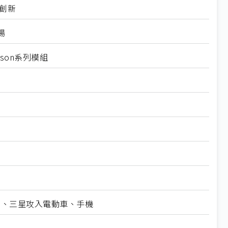
創新
場
tson系列模組
esla、三星攻入電動車、手機