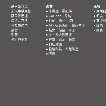
晶片戰升溫
產業
區域
未來車供應鏈
●
半導體．零組件
●
東南
蘋果供應鏈
●
CarTech．綠能
●
印度
產業九宮格
●
行動．通訊．XR
●
東亞/
科技椽送門
●
AI．智慧應用．電商物流
●
國際
展會
●
航太．衛星．軍工
●
圖表
影音
●
IT．系統供應鏈
修訂與更新
●
光電．顯示．光學
●
科技政策
●
物聯科技．智慧製造
●
圖表