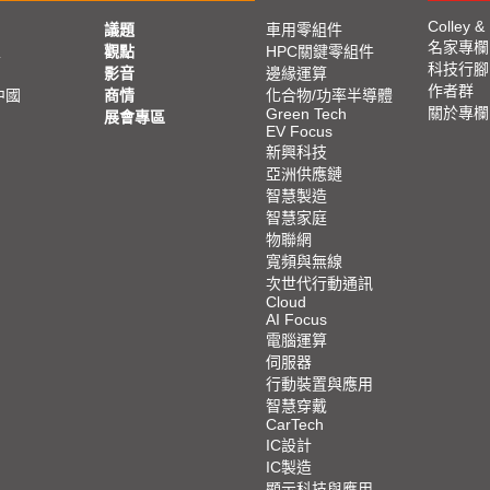
Colley &
議題
車用零組件
名家專欄
亞
觀點
HPC關鍵零組件
科技行腳
影音
邊緣運算
作者群
中國
商情
化合物/功率半導體
關於專欄
Green Tech
展會專區
EV Focus
新興科技
亞洲供應鏈
智慧製造
智慧家庭
物聯網
寬頻與無線
次世代行動通訊
Cloud
AI Focus
電腦運算
伺服器
行動裝置與應用
智慧穿戴
CarTech
IC設計
IC製造
顯示科技與應用