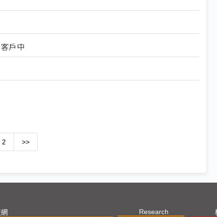
樣客戶中
2
>>
Research
技網