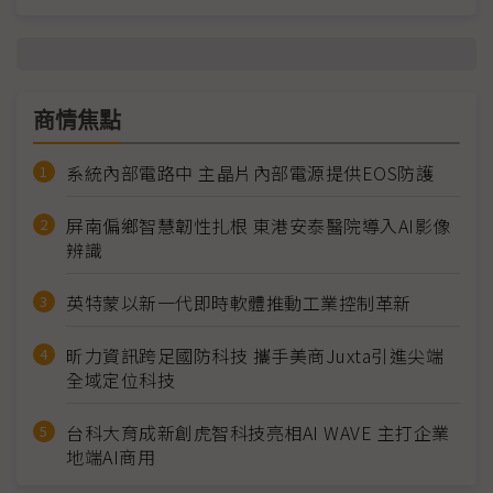
商情焦點
系統內部電路中 主晶片內部電源提供EOS防護
屏南偏鄉智慧韌性扎根 東港安泰醫院導入AI影像
辨識
英特蒙以新一代即時軟體推動工業控制革新
昕力資訊跨足國防科技 攜手美商Juxta引進尖端
全域定位科技
台科大育成新創虎智科技亮相AI WAVE 主打企業
地端AI商用