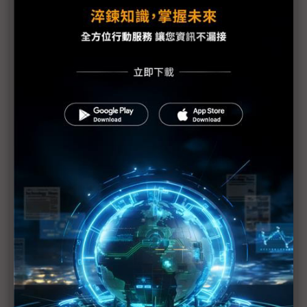
超微Lisa Su首曝與台積電開發3D chiplet 另與
Tesla、三星攻入電動車、手機
英特爾執行長重申 晶片短缺將持續好幾年
Arm執行長：聯發科年底將率先推出Armv9架構晶片
準時2021報到 英特爾10奈米Alder Lake處理器送樣
客戶中
2021 COMPUTEX d&i awards得獎名單揭曉
高速、低耗晶片加AI 貫穿COMPUTEX 2021
1
2
>>