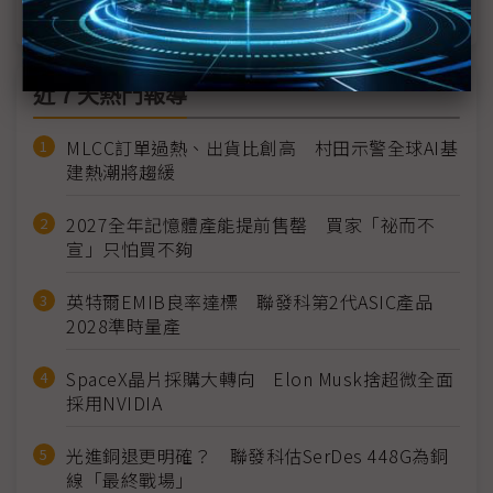
近７天熱門報導
MLCC訂單過熱、出貨比創高 村田示警全球AI基
建熱潮將趨緩
2027全年記憶體產能提前售罄 買家「祕而不
宣」只怕買不夠
英特爾EMIB良率達標 聯發科第2代ASIC產品
2028準時量產
SpaceX晶片採購大轉向 Elon Musk捨超微全面
採用NVIDIA
光進銅退更明確？ 聯發科估SerDes 448G為銅
線「最終戰場」