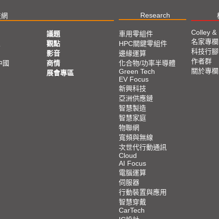
Research
技網
Colley &
議題
車用零組件
名家專欄
亞
觀點
HPC關鍵零組件
科技行腳
影音
邊緣運算
作者群
中國
商情
化合物/功率半導體
關於專欄
Green Tech
展會專區
EV Focus
新興科技
亞洲供應鏈
智慧製造
智慧家庭
物聯網
寬頻與無線
次世代行動通訊
Cloud
AI Focus
電腦運算
伺服器
行動裝置與應用
智慧穿戴
CarTech