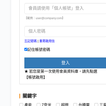
【範例：user@company.com】
忘記密碼
|
重寄啟用信
記住帳號密碼
登入
★ 若您是第一次使用會員資料庫，請先點選
【帳號啟用】
關鍵字
產能
7奈米
超微
台積電
三