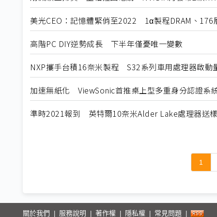
美光CEO：記憶體緊俏至2022 1α製程DRAM、17
高階PC DIY逆勢成長 下半年僅憂唯一變數
NXP攜手台積16奈米製程 S32系列車用處理器啟動
加速無紙化 ViewSonic首推桌上型多重身分認證系
準時2021報到 英特爾10奈米Alder Lake處理器送
1
關於我們
服務說明
著作權
隱私權
常見問題
|
|
|
|
|