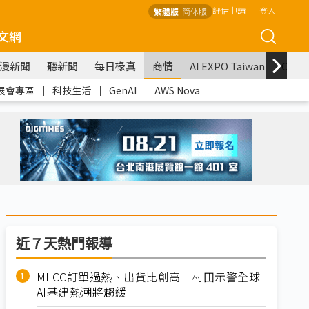
評估申請
登入
繁體版
简体版
文網
漫新聞
聽新聞
每日椽真
商情
AI EXPO Taiwan
COM
展會專區
｜
科技生活
｜
GenAI
｜
AWS Nova
近７天熱門報導
MLCC訂單過熱、出貨比創高 村田示警全球
AI基建熱潮將趨緩