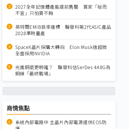
2027全年記憶體產能提前售罄 買家「祕而
不宣」只怕買不夠
英特爾EMIB良率達標 聯發科第2代ASIC產品
2028準時量產
SpaceX晶片採購大轉向 Elon Musk捨超微
全面採用NVIDIA
光進銅退更明確？ 聯發科估SerDes 448G為
銅線「最終戰場」
商情焦點
系統內部電路中 主晶片內部電源提供EOS防
護