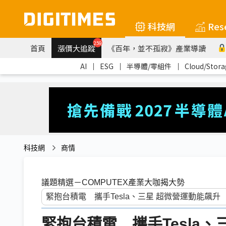
科技網
Res
259
首頁
漲價大追蹤
《百年，並不孤寂》產業導讀
AI
｜
ESG
｜
半導體/零組件
｜
Cloud/Stora
科技網
商情
議題精選－COMPUTEX產業大咖揭大勢
緊抱台積電 攜手Tesla、