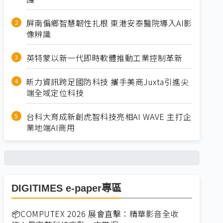
屏南偏鄉智慧韌性扎根 東港安泰醫院導入AI影
像辨識
英特蒙以新一代即時軟體推動工業控制革新
昕力資訊跨足國防科技 攜手美商Juxta引進尖
端全域定位科技
台科大育成新創虎智科技亮相AI WAVE 主打企
業地端AI商用
DIGITIMES e-paper專區
📦COMPUTEX 2026 展會直擊：精華影音全收