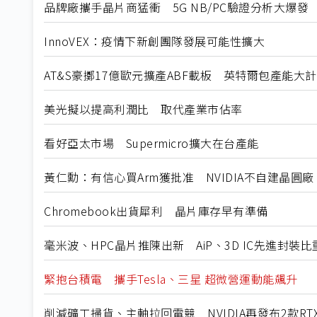
品牌廠攜手晶片商猛衝 5G NB/PC驗證分析大爆發
InnoVEX：疫情下新創團隊發展可能性擴大
AT&S豪擲17億歐元擴產ABF載板 英特爾包產能大
美光擬以提高利潤比 取代產業市佔率
看好亞太市場 Supermicro擴大在台產能
黃仁勳：有信心買Arm獲批准 NVIDIA不自建晶圓廠
Chromebook出貨犀利 晶片庫存早有準備
毫米波、HPC晶片推陳出新 AiP、3D IC先進封裝比
緊抱台積電 攜手Tesla、三星 超微營運動能飆升
削減礦工掃貨、主軸拉回電競 NVIDIA再發布2款RT