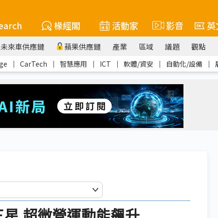
earch
椽經閣
活動家
影音
英
未來車供應鏈
蘋果供應鏈
產業
區域
議題
觀點
ge
｜
CarTech
｜
智慧應用
｜
ICT
｜
軟體/資安
｜
自動化/設備
｜
三星 超微營運動能飆升