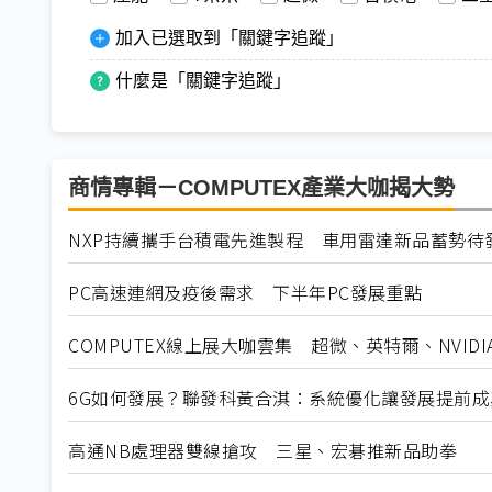
加入已選取到「關鍵字追蹤」
什麼是「關鍵字追蹤」
商情專輯－COMPUTEX產業大咖揭大勢
NXP持續攜手台積電先進製程 車用雷達新品蓄勢待
PC高速連網及疫後需求 下半年PC發展重點
COMPUTEX線上展大咖雲集 超微、英特爾、NVIDI
6G如何發展？聯發科黃合淇：系統優化讓發展提前成
高通NB處理器雙線搶攻 三星、宏碁推新品助拳