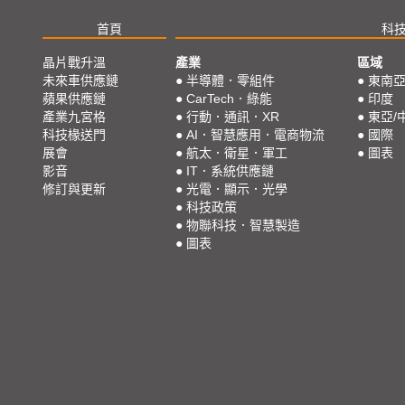
首頁
科
晶片戰升溫
產業
區域
未來車供應鏈
●
半導體．零組件
●
東南
蘋果供應鏈
●
CarTech．綠能
●
印度
產業九宮格
●
行動．通訊．XR
●
東亞/
科技椽送門
●
AI．智慧應用．電商物流
●
國際
展會
●
航太．衛星．軍工
●
圖表
影音
●
IT．系統供應鏈
修訂與更新
●
光電．顯示．光學
●
科技政策
●
物聯科技．智慧製造
●
圖表