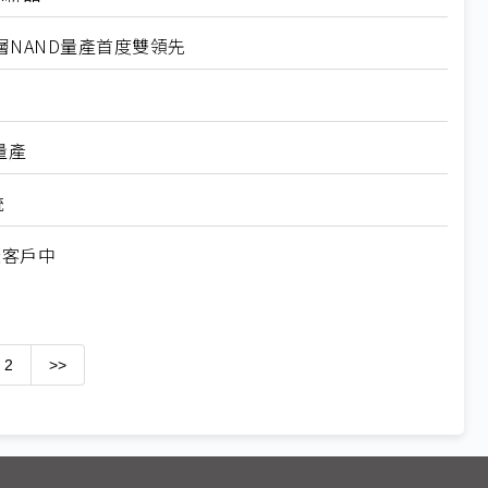
6層NAND量產首度雙領先
量產
統
樣客戶中
2
>>