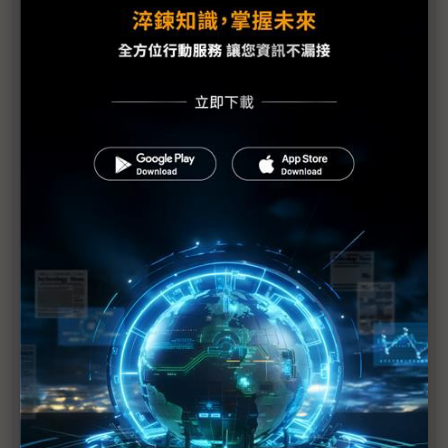
美光CEO：記憶體緊俏至2022 1α製程DRAM、176
層NAND量產首度雙領先
高階PC DIY逆勢成長 下半年僅憂唯一變數
NXP攜手台積16奈米製程 S32系列車用處理器啟動
量產
加速無紙化 ViewSonic首推桌上型多重身分認證系
統
準時2021報到 英特爾10奈米Alder Lake處理器送樣
客戶中
1
2
>>