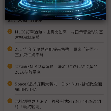
近７天熱門報導
MLCC訂單過熱、出貨比創高 村田示警全球AI基
建熱潮將趨緩
2027全年記憶體產能提前售罄 買家「祕而不
宣」只怕買不夠
英特爾EMIB良率達標 聯發科第2代ASIC產品
2028準時量產
SpaceX晶片採購大轉向 Elon Musk捨超微全面
採用NVIDIA
光進銅退更明確？ 聯發科估SerDes 448G為銅
線「最終戰場」