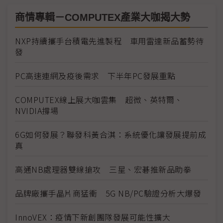
商情專輯－COMPUTEX產業大咖揭大勢
NXP持續攜手台積電先進製程 車用雷達新品蓄勢待
發
PC高速連網及疫後需求 下半年PC發展重點
COMPUTEX線上展大咖雲集 超微、英特爾、
NVIDIA撐場
6G如何發展？聯發科黃合淇：系統優化讓發展提前成
真
高通NB處理器雙線搶攻 三星、宏碁推新品助拳
品牌廠攜手晶片商猛衝 5G NB/PC驗證分析大爆發
InnoVEX：疫情下新創團隊發展可能性擴大