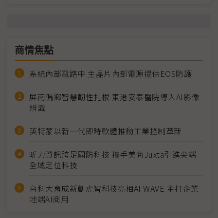
商情焦點
系統內部電路中 主晶片內部電源提供EOS防護
屏南偏鄉智慧韌性扎根 東港安泰醫院導入AI影像
辨識
英特蒙以新一代即時軟體推動工業控制革新
昕力資訊跨足國防科技 攜手美商Juxta引進尖端
全域定位科技
台科大育成新創虎智科技亮相AI WAVE 主打企業
地端AI商用