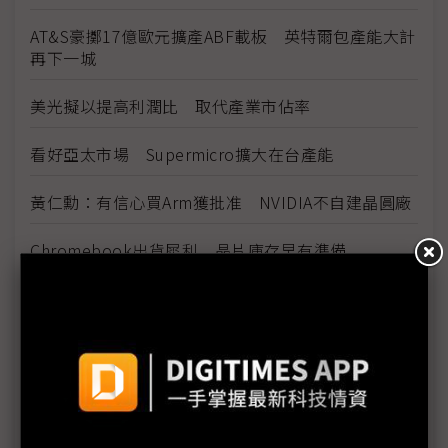
AT&S豪擲17億歐元擴產ABF載板 英特爾包產能大計
再下一城
美光擬以提高利潤比 取代產業市佔率
看好亞太市場 Supermicro擴大在台產能
黃仁勳：有信心買Arm獲批准 NVIDIA不自建晶圓廠
Chromebook出貨犀利 晶片庫存早有準備
毫米波、HPC晶片推陳出新 AiP、3D IC先進封裝比
重增
緊抱台積電 攜手Tesla、三星 超微營運動能飆升
削減礦工掃貨、主軸拉回電競 NVIDIA再發布2款
RTX新品