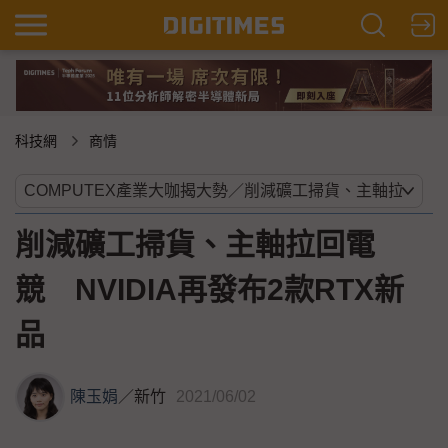
科技網
商情
削減礦工掃貨、主軸拉回電
競 NVIDIA再發布2款RTX新
品
陳玉娟
／
新竹
2021/06/02