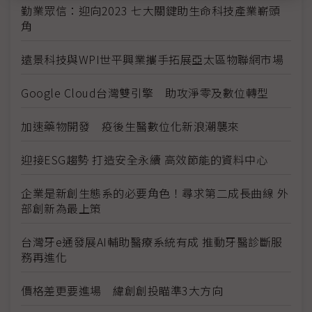
勤業眾信：迎向2023 七大關鍵助生命科技產業嶄頭
角
遠景科技與WPI世平興業攜手拓展亞太區物聯網市場
Google Cloud台灣雙引擎 助攻淨零及數位轉型
加速藥物開發 疫後生醫數位化新浪潮襲來
迎接ESG趨勢 打造安全永續 高效節能的資料中心
企業是新創生態系的必要角色！尋求第二成長曲線 外
部創新為最上策
台灣牙e通發展AI輔助醫療系統有成 推動牙醫診斷服
務再進化
價格差更要進場 緯創創投瞄準3大方向