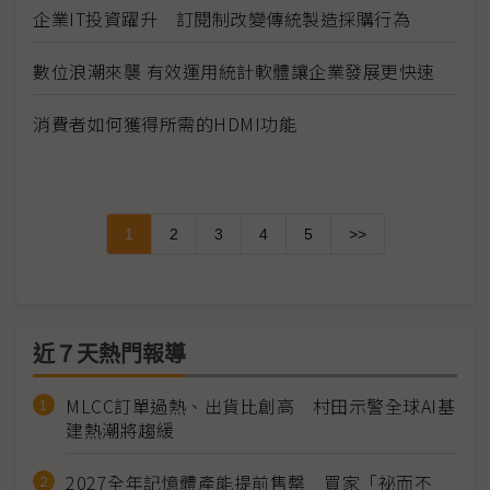
企業IT投資躍升 訂閱制改變傳統製造採購行為
數位浪潮來襲 有效運用統計軟體讓企業發展更快速
消費者如何獲得所需的HDMI功能
1
2
3
4
5
>>
近７天熱門報導
MLCC訂單過熱、出貨比創高 村田示警全球AI基
建熱潮將趨緩
2027全年記憶體產能提前售罄 買家「祕而不