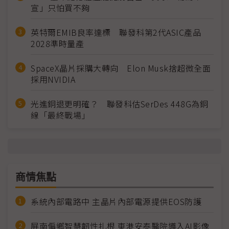
宣」只怕買不夠
英特爾EMIB良率達標 聯發科第2代ASIC產品
2028準時量產
SpaceX晶片採購大轉向 Elon Musk捨超微全面
採用NVIDIA
光進銅退更明確？ 聯發科估SerDes 448G為銅
線「最終戰場」
商情焦點
系統內部電路中 主晶片內部電源提供EOS防護
屏南偏鄉智慧韌性扎根 東港安泰醫院導入AI影像