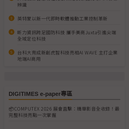
辨識
英特蒙以新一代即時軟體推動工業控制革新
昕力資訊跨足國防科技 攜手美商Juxta引進尖端
全域定位科技
台科大育成新創虎智科技亮相AI WAVE 主打企業
地端AI商用
DIGITIMES e-paper專區
📦COMPUTEX 2026 展會直擊：精華影音全收錄！最
完整科技亮點一次掌握