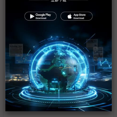
2022智造轉型大調查(下)遠端辦公、備份備援為製造
業首要雲端應用
宏庭科技協助公部門發展與數位轉型
經濟逆風徒增客戶壓力 雲端業者下調業績展望
F5 rSeries新平台實現基礎設施的自動化與未來化
少子化趨勢無可逆轉 產業用人策略應全面檢討
企業最缺的DX人才 商模、策略和數據能力須兼備
SEMICON Taiwan首度推出全球汽車晶片高峰論壇
攜手經濟部鏈結台灣及全球車用半導體與汽車產業生
態圈
扶田資本攜手FoodTech新創共同推動餐飲革命