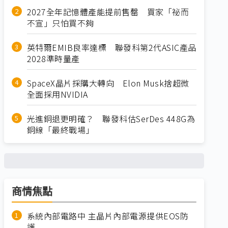
2027全年記憶體產能提前售罄 買家「祕而
不宣」只怕買不夠
英特爾EMIB良率達標 聯發科第2代ASIC產品
2028準時量產
SpaceX晶片採購大轉向 Elon Musk捨超微
全面採用NVIDIA
光進銅退更明確？ 聯發科估SerDes 448G為
銅線「最終戰場」
商情焦點
系統內部電路中 主晶片內部電源提供EOS防
護