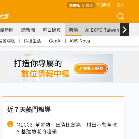
評估申請
登入
繁體版
简体版
文網
漫新聞
聽新聞
每日椽真
商情
AI EXPO Taiwan
COM
展會專區
｜
科技生活
｜
GenAI
｜
AWS Nova
近７天熱門報導
MLCC訂單過熱、出貨比創高 村田示警全球
AI基建熱潮將趨緩