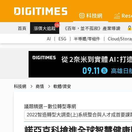
科技網
Res
259
首頁
漲價大追蹤
《百年，並不孤寂》產業導讀
AI
｜
ESG
｜
半導體/零組件
｜
Cloud/Stora
科技網
商情
軟體/資安
議題精選－數位轉型專網
諾亞克科搶進全球智慧健康