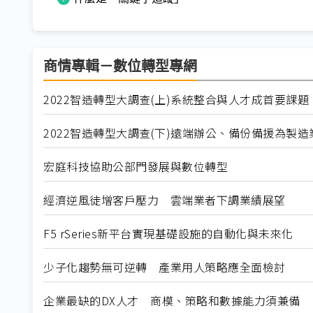
商情專輯－數位轉型專網
2022智造轉型大調查(上)系統整合與人才成首要課題
2022智造轉型大調查(下)遠端辦公、備份備援為製
宏庭科技協助公部門發展與數位轉型
經濟逆風徒增客戶壓力 雲端業者下調業績展望
F5 rSeries新平台實現基礎設施的自動化與未來化
少子化趨勢無可逆轉 產業用人策略應全面檢討
企業最缺的DX人才 商模、策略和數據能力須兼備