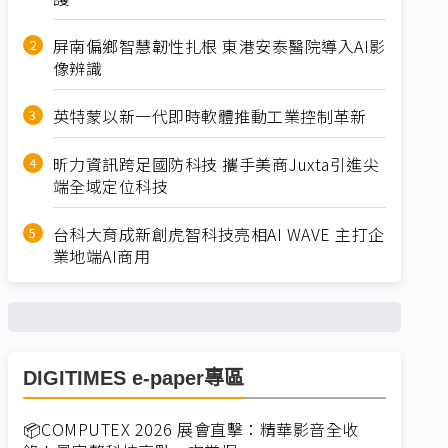
屏南偏鄉智慧韌性扎根 東港安泰醫院導入AI影
像辨識
英特蒙以新一代即時軟體推動工業控制革新
昕力資訊跨足國防科技 攜手美商Juxta引進尖
端全域定位科技
台科大育成新創虎智科技亮相AI WAVE 主打企
業地端AI商用
DIGITIMES e-paper專區
📦COMPUTEX 2026 展會直擊：精華影音全收