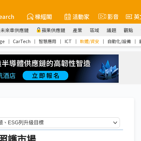
earch
椽經閣
活動家
影音
英
未來車供應鏈
蘋果供應鏈
產業
區域
議題
觀點
ge
｜
CarTech
｜
智慧應用
｜
ICT
｜
軟體/資安
｜
自動化/設備
｜
照護市場