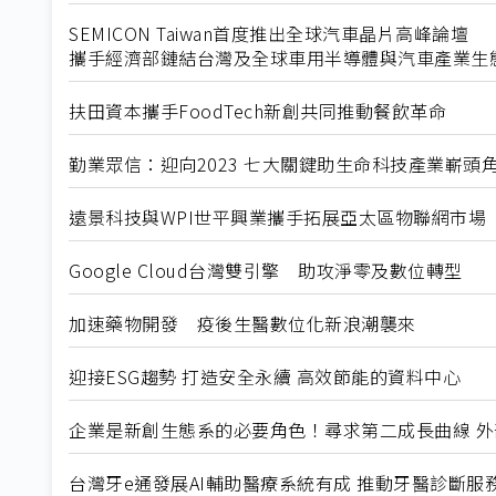
SEMICON Taiwan首度推出全球汽車晶片高峰論壇
攜手經濟部鏈結台灣及全球車用半導體與汽車產業生
扶田資本攜手FoodTech新創共同推動餐飲革命
勤業眾信：迎向2023 七大關鍵助生命科技產業嶄頭
遠景科技與WPI世平興業攜手拓展亞太區物聯網市場
Google Cloud台灣雙引擎 助攻淨零及數位轉型
加速藥物開發 疫後生醫數位化新浪潮襲來
迎接ESG趨勢 打造安全永續 高效節能的資料中心
企業是新創生態系的必要角色！尋求第二成長曲線 
台灣牙e通發展AI輔助醫療系統有成 推動牙醫診斷服