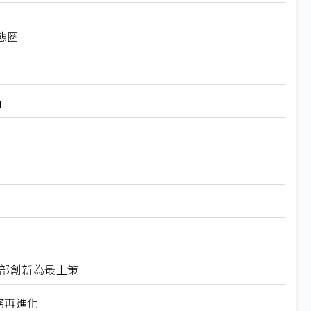
態圈
角
外部創新為最上策
務再進化