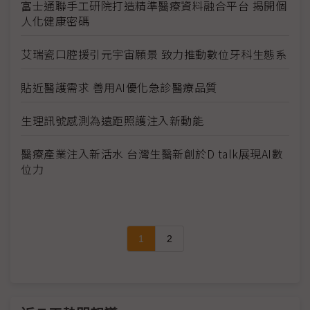
富士通聯手工研院打造精準醫療資料融合平台 揭開個
人化健康密碼
艾瑞瓷口腔援引元宇宙願景 致力推動數位牙科生態系
貼近醫護需求 善用AI優化急診醫療品質
生理訊號感測為遠距照護注入新動能
醫療產業注入新活水 台灣生醫新創於D talk展現AI數
位力
1
2