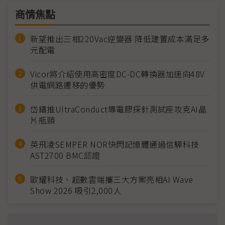
商情焦點
新望推出三相220Vac逆變器 降低建置成本滿足多
元配電
Vicor將介紹使用高密度DC-DC轉換器加速向48V
供電網路遷移的優勢
岱鐠推UltraConduct導電膠探針測試座攻克AI晶
片瓶頸
英飛凌SEMPER NOR快閃記憶體通過信驊科技
AST2700 BMC認證
歐耀科技、超數雲端攜三大方案亮相AI Wave
Show 2026 吸引2,000人