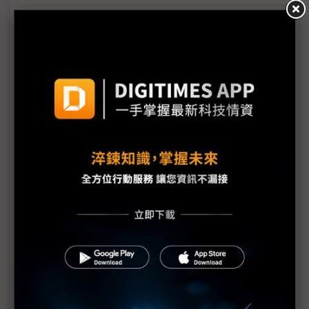
醫策會執行長王拔群：用科技力創造台灣智慧醫療優
勢
台大醫院副院長賴逸儒：以科技賦能 全面提升醫療價
值
2021年智慧醫療大調查 精準分析三大層級醫療院所
需求
全方位提升醫療品質 研華建構以人為本智慧醫療方案
ST完整NFC/RFID產品線 以零接觸特色滿足醫療需求
建構智慧醫療核心能力 華碩以創新模式因應後疫情時
代挑戰
以高品質電力確保醫療設備功能 施耐德打造智慧永續
醫療願景