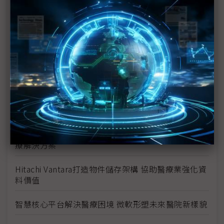
創意與技術俱佳 新創團隊注入台灣智慧醫療活水
聯網造成資安破口 SGS呼籲醫材業者強化網路安全機
制
以新思維因應網路攻擊 Veeam建立現代企業資安機制
讓台灣醫療資訊接軌國際 緯謙由FHIR積極布局醫療
雲應用
疫情加速迎向數位醫療新常態 威強電積極布局數位醫
療解決方案
Hitachi Vantara打造物件儲存架構 協助醫療業強化資
料價值
智慧核心平台解決醫療困境 微軟形塑未來醫院新樣貌