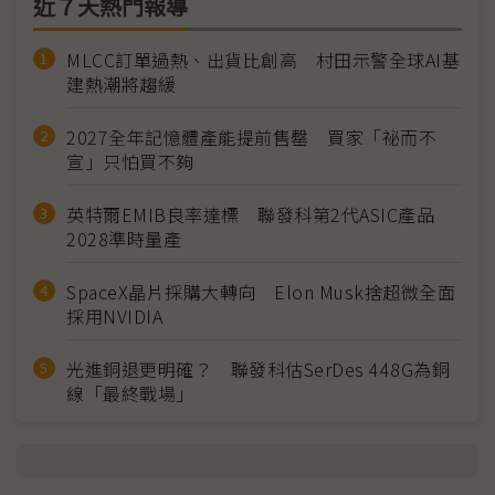
近７天熱門報導
MLCC訂單過熱、出貨比創高 村田示警全球AI基
建熱潮將趨緩
2027全年記憶體產能提前售罄 買家「祕而不
宣」只怕買不夠
英特爾EMIB良率達標 聯發科第2代ASIC產品
2028準時量產
SpaceX晶片採購大轉向 Elon Musk捨超微全面
採用NVIDIA
光進銅退更明確？ 聯發科估SerDes 448G為銅
線「最終戰場」