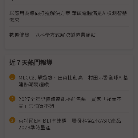
以應用為導向打造解決方案 華碩電腦滿足AI檢測智慧
需求
數據健檢：以科學方式解決製造業痛點
近７天熱門報導
MLCC訂單過熱、出貨比創高 村田示警全球AI基
建熱潮將趨緩
2027全年記憶體產能提前售罄 買家「祕而不
宣」只怕買不夠
英特爾EMIB良率達標 聯發科第2代ASIC產品
2028準時量產