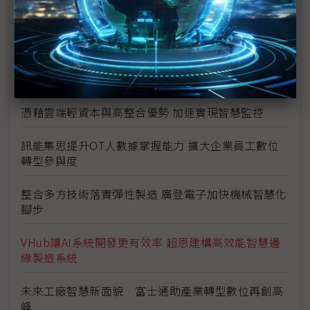
擊
匯聚內外數據 強化供應商風險管理及ESG評比應用
併用NPB與SaaS NDR 讓OT資安威脅無所遁形
憑藉雲端輕資本與高整合優勢 加速實現智慧監控
訊能集思提升OT人數據掌握能力 擴大企業員工數位
轉型參與度
整合多方技術落實彈性製造 廣登電子加快機械智慧化
腳步
VHub讓AI系統開發更有效率 超恩建構高效能智慧邊
緣製造系統
未來工廠智慧新面貌 富士通助產業轉型數位再創高
峰