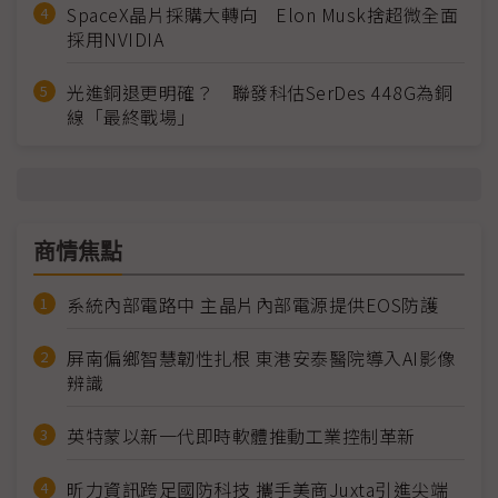
SpaceX晶片採購大轉向 Elon Musk捨超微全面
採用NVIDIA
光進銅退更明確？ 聯發科估SerDes 448G為銅
線「最終戰場」
商情焦點
系統內部電路中 主晶片內部電源提供EOS防護
屏南偏鄉智慧韌性扎根 東港安泰醫院導入AI影像
辨識
英特蒙以新一代即時軟體推動工業控制革新
昕力資訊跨足國防科技 攜手美商Juxta引進尖端