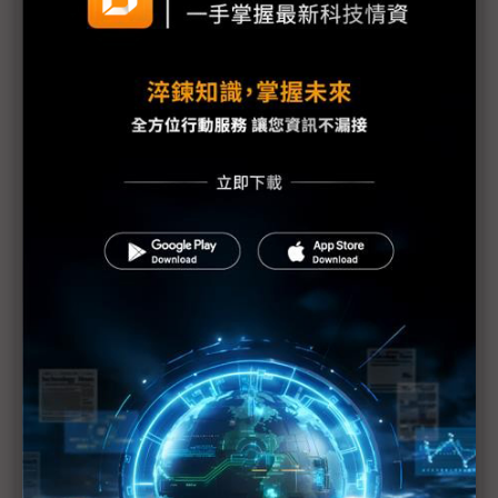
加速智慧轉型才能從容因應短鏈新常態
啟用數位化利器 持續繁衍智慧製造成果
立基工業物聯網雲平台 匯聚智慧製造轉型動能
利用量測解決方案 確保工業自動化機能恆常運行
建立多物理模擬基礎 優化設計流程管理效能
借助明緯標準品電源 迅速滿足智慧廠區應用需求
橋接IT與OT 構築製造業數位轉型基礎平台
台塑網供應鏈管理電子化 解決長鞭效應與產銷失調問
題
環保組合式濾網 半導體廠高效管控AMC且降低碳排衝