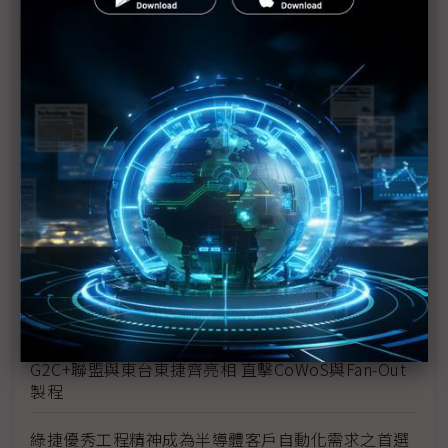
志尚儀器提供高科技廠房微汙染監測整體方案
EVG在SEMICON Taiwan 2023展示混合鍵合與奈米微
影壓印解決方案
Beckhoff高速半導體智慧製造 亮相SEMICON Taiwan
MJC透過測量技術的發展，提供多樣測試解決方案
海德漢ETEL為半導體製程帶來運動控制與精密運動平
台解決方案
愛德萬測試參加先進測試論壇分享車用電子測試解決
方案
G2C+聯盟與東台東捷齊亮相 直擊CoWoS與Fan-Out
製程
綠捷優秀工程精神成為半導體客戶自動化需求之首選