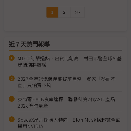
1
2
>>
近７天熱門報導
MLCC訂單過熱、出貨比創高 村田示警全球AI基
建熱潮將趨緩
2027全年記憶體產能提前售罄 買家「祕而不
宣」只怕買不夠
英特爾EMIB良率達標 聯發科第2代ASIC產品
2028準時量產
SpaceX晶片採購大轉向 Elon Musk捨超微全面
採用NVIDIA