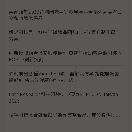
索爾維於2023台灣國際半導體展展示全系列高等聚合
物和特種化學品
凱諾科技展出打造半導體晶圓及EUV光罩自動化最佳
方案
創新技術結合獨家服務機制 亞智科技助客戶順利導入
FOPLP創新技術
錼創展出各種MicroLED顯示器解決方案 搭配展場藝
術設計 帶來沈浸感的科技之旅
Lam Research科林研發CEO現身SEMICON Taiwan
2023
梭特科技混合鍵合設備為異質整合晶片開發提供助力