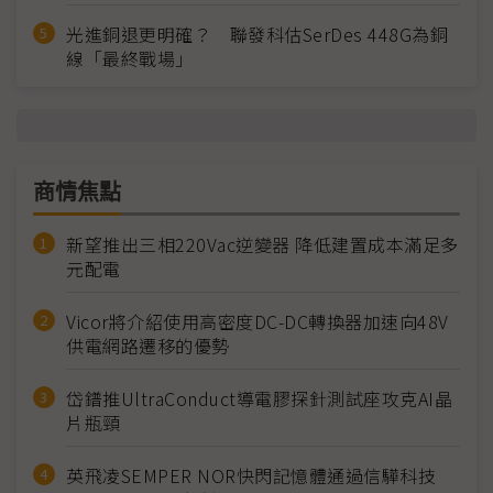
光進銅退更明確？ 聯發科估SerDes 448G為銅
線「最終戰場」
商情焦點
新望推出三相220Vac逆變器 降低建置成本滿足多
元配電
Vicor將介紹使用高密度DC-DC轉換器加速向48V
供電網路遷移的優勢
岱鐠推UltraConduct導電膠探針測試座攻克AI晶
片瓶頸
英飛凌SEMPER NOR快閃記憶體通過信驊科技