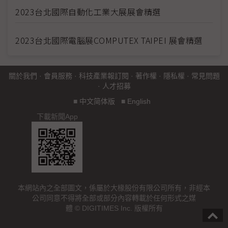
2023台北國際自動化工業大展展會精選
2023台北國際電腦展COMPUTEX TAIPEI 展會精選
關於我們
·
會員服務
·
科技產業報訂閱
·
著作權
·
隱私權
·
常見問題
·
人才招募
■
中文简体版
■
English
下載新聞App
本網站內之全部圖文，係屬於大椽股份有限公司所有，非經本
公司同意不得將全部或部分內容轉載於任何形式之媒
體 © DIGITIMES Inc. 版權所有