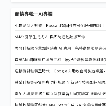
商情專輯－AI專欄
小螺絲到大數據：Bossard緊固件在AI伺服器的應用
AMAX引領生成式 AI 與即時運動數據革命
思想科技助企業加速落實 AI 應用，完整顧問服務突
首款AI心肺篩檢在國際亮相！展現台灣醫學影像創新
迎接後雙軸轉型時代 Google AI助攻台灣製造業邁
慧榮科技突破資料與功耗瓶頸 全新儲存技術加速AI應
臺師大與麗臺攜手成立深度學習共同實驗室 推動AI
精誠軟體獲國科會GenAI Stars生成式AI企業應用