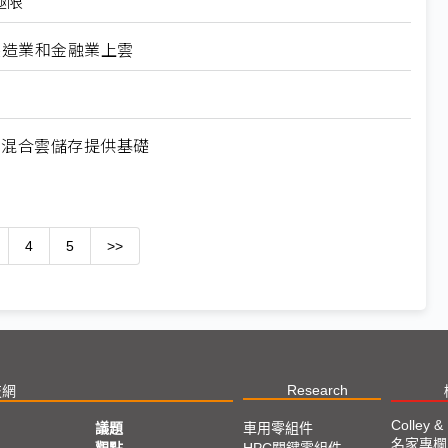
極限
製造業和金融業上雲
rm One為混合雲儲存提供基礎
4
5
>>
Research
技網
Colley &
議題
車用零組件
名家專欄