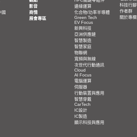
亞
觀點
HPC關鍵零組件
科技行腳
影音
邊緣運算
作者群
中國
商情
化合物/功率半導體
關於專欄
Green Tech
展會專區
EV Focus
新興科技
亞洲供應鏈
智慧製造
智慧家庭
物聯網
寬頻與無線
次世代行動通訊
Cloud
AI Focus
電腦運算
伺服器
行動裝置與應用
智慧穿戴
CarTech
IC設計
IC製造
顯示科技與應用