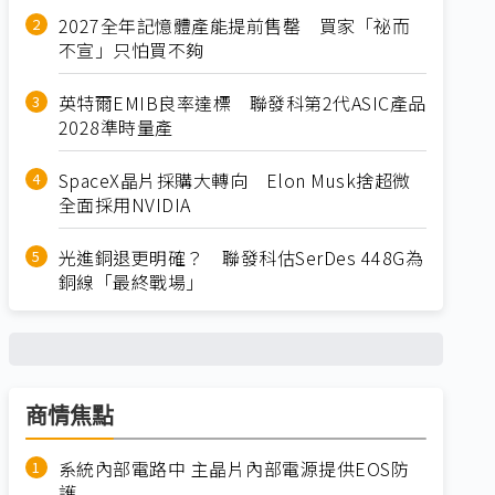
2027全年記憶體產能提前售罄 買家「祕而
不宣」只怕買不夠
英特爾EMIB良率達標 聯發科第2代ASIC產品
2028準時量產
SpaceX晶片採購大轉向 Elon Musk捨超微
全面採用NVIDIA
光進銅退更明確？ 聯發科估SerDes 448G為
銅線「最終戰場」
商情焦點
系統內部電路中 主晶片內部電源提供EOS防
護