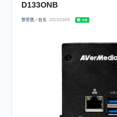
D133ONB
黎思慧
／
台北
2023/10/06