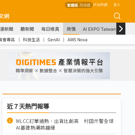
評估申請
登入
繁體版
简体版
文網
漫新聞
聽新聞
每日椽真
商情
AI EXPO Taiwan
COM
展會專區
｜
科技生活
｜
GenAI
｜
AWS Nova
近７天熱門報導
MLCC訂單過熱、出貨比創高 村田示警全球
AI基建熱潮將趨緩