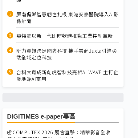
屏南偏鄉智慧韌性扎根 東港安泰醫院導入AI影
像辨識
英特蒙以新一代即時軟體推動工業控制革新
昕力資訊跨足國防科技 攜手美商Juxta引進尖
端全域定位科技
台科大育成新創虎智科技亮相AI WAVE 主打企
業地端AI商用
DIGITIMES e-paper專區
📦COMPUTEX 2026 展會直擊：精華影音全收