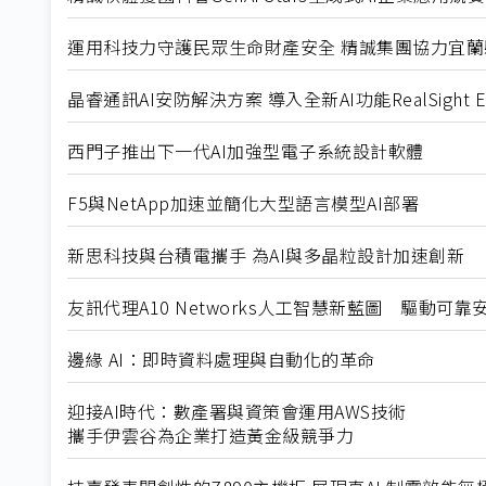
運用科技力守護民眾生命財產安全 精誠集團協力宜蘭縣
晶睿通訊AI安防解決方案 導入全新AI功能RealSight En
西門子推出下一代AI加強型電子系統設計軟體
F5與NetApp加速並簡化大型語言模型AI部署
新思科技與台積電攜手 為AI與多晶粒設計加速創新
友訊代理A10 Networks人工智慧新藍圖 驅動可靠
邊緣 AI：即時資料處理與自動化的革命
迎接AI時代：數產署與資策會運用AWS技術
攜手伊雲谷為企業打造黃金級競爭力