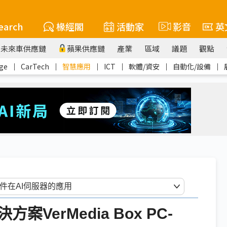
earch
椽經閣
活動家
影音
英
未來車供應鏈
蘋果供應鏈
產業
區域
議題
觀點
ge
｜
CarTech
｜
智慧應用
｜
ICT
｜
軟體/資安
｜
自動化/設備
｜
VerMedia Box PC-