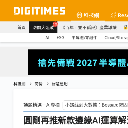
科技網
Res
259
首頁
漲價大追蹤
《百年，並不孤寂》產業導讀
AI
｜
ESG
｜
半導體/零組件
｜
Cloud/Stora
科技網
商情
智慧應用
議題精選－AI專欄
圓剛再推新款邊緣AI運算解決方案