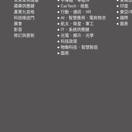
未來車供應鏈
●
半導體．零組件
●
東南
蘋果供應鏈
●
CarTech．綠能
●
印度
產業九宮格
●
行動．通訊．XR
●
東亞/
科技椽送門
●
AI．智慧應用．電商物流
●
國際
展會
●
航太．衛星．軍工
●
圖表
影音
●
IT．系統供應鏈
修訂與更新
●
光電．顯示．光學
●
科技政策
●
物聯科技．智慧製造
●
圖表