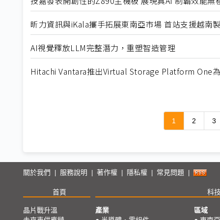
技嘉發表開創性的Z890主機板 展現真AI 制霸效能無
昕力資訊與iKala攜手拓展東南亞市場 首站支援越南
AI視覺釋放LLM完整潛力，重塑智造管理
Hitachi Vantara推出Virtual Storage Platfo
1
2
3
關於我們
服務說明
著作權
隱私權
常見問題
|
|
|
|
|
首頁
科
晶片戰升溫
產業
區域