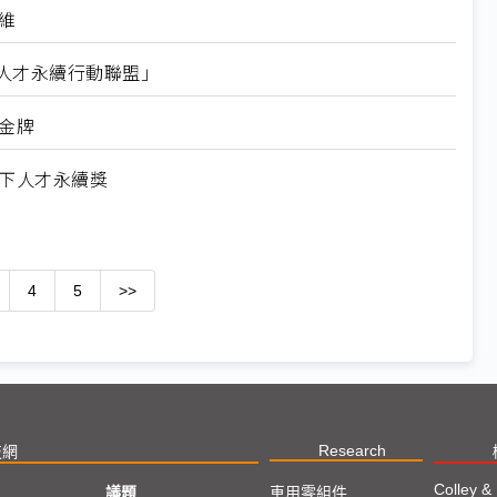
維
n台灣人才永續行動聯盟」
金牌
天下人才永續獎
4
5
>>
Research
技網
Colley &
議題
車用零組件