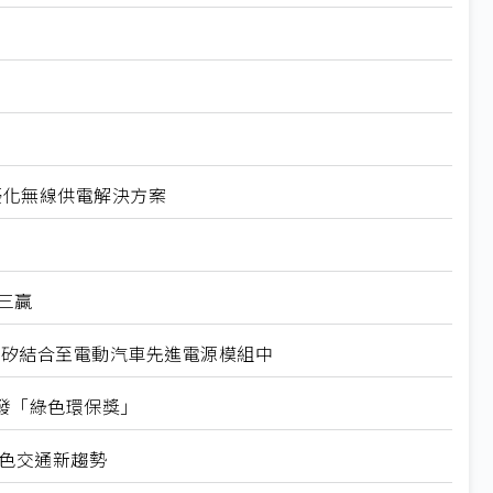
導體優化無線供電解決方案
三贏
 將矽和碳化矽結合至電動汽車先進電源模組中
發「綠色環保獎」
綠色交通新趨勢