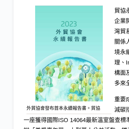
貿協
企業
灣貿
關係人
境永續
理、I
構面
多來
重要
外貿協會發布首本永續報告書。貿協
減碳
一座獲得國際ISO 14064最新溫室盤