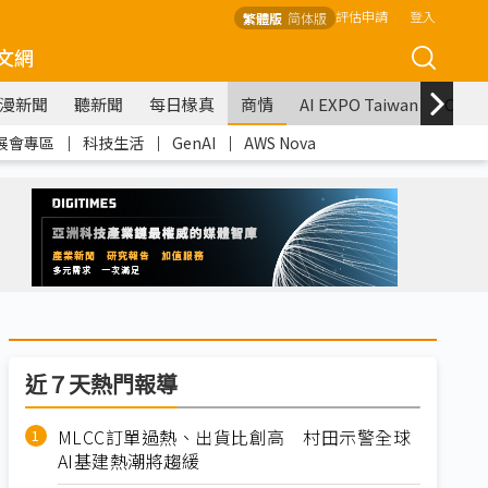
評估申請
登入
繁體版
简体版
文網
漫新聞
聽新聞
每日椽真
商情
AI EXPO Taiwan
COM
展會專區
｜
科技生活
｜
GenAI
｜
AWS Nova
近７天熱門報導
MLCC訂單過熱、出貨比創高 村田示警全球
AI基建熱潮將趨緩