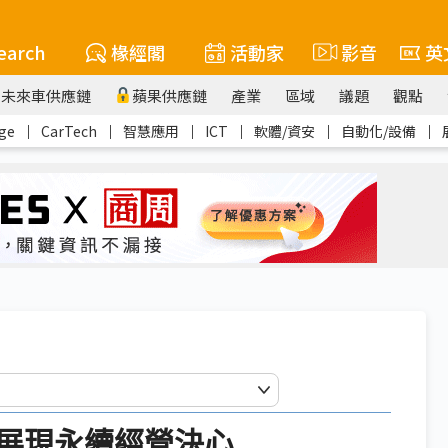
earch
椽經閣
活動家
影音
英
未來車供應鏈
蘋果供應鏈
產業
區域
議題
觀點
ge
｜
CarTech
｜
智慧應用
｜
ICT
｜
軟體/資安
｜
自動化/設備
｜
展現永續經營決心