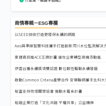
什麼是「關鍵字追蹤」
商情專輯－ESG專欄
以SEED技術打造更環保永續的網路
Axis與準線智慧科技攜手打造創新河川水位監測解決
東捷資訊推ACE王牌計畫 搶攻企業轉型商機添動能
伊雲谷獲永續獎項雙認證 數位韌性驅動永續發展
啟動Common Criteria產學合作 安華聯網攜手北
裕富支持攸惜關懷協會 推動水電系計畫
裕融企業打造「文化共融 平權共享」公益精神