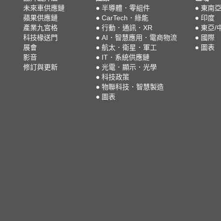
未來車供應鏈
●
半導體．零組件
●
東南
蘋果供應鏈
●
CarTech．綠能
●
印度
產業九宮格
●
行動．通訊．XR
●
東亞/
科技椽送門
●
AI．智慧應用．電商物流
●
國際
展會
●
航太．衛星．軍工
●
圖表
影音
●
IT．系統供應鏈
修訂與更新
●
光電．顯示．光學
●
科技政策
●
物聯科技．智慧製造
●
圖表