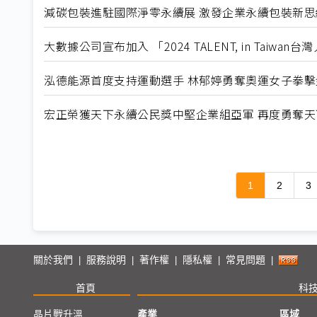
減碳包裝進駐國際淨零永續展 激發企業永續包裝新思
大數據公司宣布加入 「2024 TALENT, in Taiwa
泓德能源首度支持運動選手 林郁婷勇奪奧運女子拳擊
宏正榮獲天下永續公民獎中堅企業組亞軍 再度勇奪
1
2
3
關於我們
服務說明
著作權
隱私權
常見問題
|
|
|
|
|
首頁
科
晶片戰升溫
產業
區域