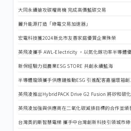
大同永續搶攻碳權商機 完成高價藍碳交易
麗升能源打造「綠電交易加速器」
宏電科技獲2024新北市友善家庭優質企業殊榮
英飛凌攜手 AWL-Electricity ，以氮化鎵功率半
新保經驗力挺農業ESG STORE 共創永續藍海
半導體龍頭攜手供應鏈推動ESG 引進配客嘉循環箱創
英飛凌推出HybridPACK Drive G2 Fusion
英飛凌加強與供應商在二氧化碳減排目標的合作並頒
台灣奧的斯智慧電梯 攜手中台灣創新科技引領城市