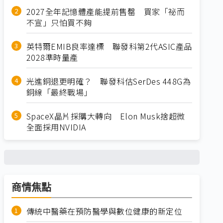
2027全年記憶體產能提前售罄 買家「祕而
不宣」只怕買不夠
英特爾EMIB良率達標 聯發科第2代ASIC產品
2028準時量產
光進銅退更明確？ 聯發科估SerDes 448G為
銅線「最終戰場」
SpaceX晶片採購大轉向 Elon Musk捨超微
全面採用NVIDIA
商情焦點
傳統中醫藥在預防醫學與數位健康的新定位