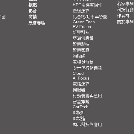
名家專欄
亞
觀點
HPC關鍵零組件
科技行腳
影音
邊緣運算
作者群
中國
商情
化合物/功率半導體
關於專欄
Green Tech
展會專區
EV Focus
新興科技
亞洲供應鏈
智慧製造
智慧家庭
物聯網
寬頻與無線
次世代行動通訊
Cloud
AI Focus
電腦運算
伺服器
行動裝置與應用
智慧穿戴
CarTech
IC設計
IC製造
顯示科技與應用