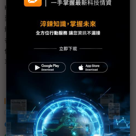
Klein認為AWS re:Invent 2023的基本策略就是
要是讓使用者享受最新與最酷炫的生成式AI的
體驗，生成式AI將會成為多樣化的專家助手，
各行各業都會受到影響也都會用到的新技術，
他期盼企業界放心大膽的使用生成式AI並從中
享受最大的效益。
關鍵字
AI
AWS
生成式AI
加入已選取到「關鍵字追蹤」