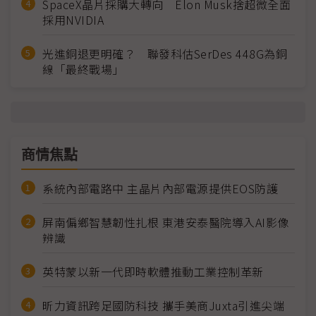
SpaceX晶片採購大轉向 Elon Musk捨超微全面
採用NVIDIA
光進銅退更明確？ 聯發科估SerDes 448G為銅
線「最終戰場」
商情焦點
系統內部電路中 主晶片內部電源提供EOS防護
屏南偏鄉智慧韌性扎根 東港安泰醫院導入AI影像
辨識
英特蒙以新一代即時軟體推動工業控制革新
昕力資訊跨足國防科技 攜手美商Juxta引進尖端