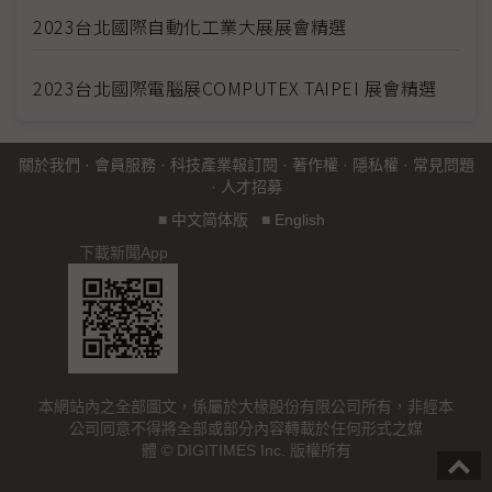
2023台北國際自動化工業大展展會精選
2023台北國際電腦展COMPUTEX TAIPEI 展會精選
關於我們
·
會員服務
·
科技產業報訂閱
·
著作權
·
隱私權
·
常見問題
·
人才招募
■
中文简体版
■
English
下載新聞App
本網站內之全部圖文，係屬於大椽股份有限公司所有，非經本
公司同意不得將全部或部分內容轉載於任何形式之媒
體 © DIGITIMES Inc. 版權所有