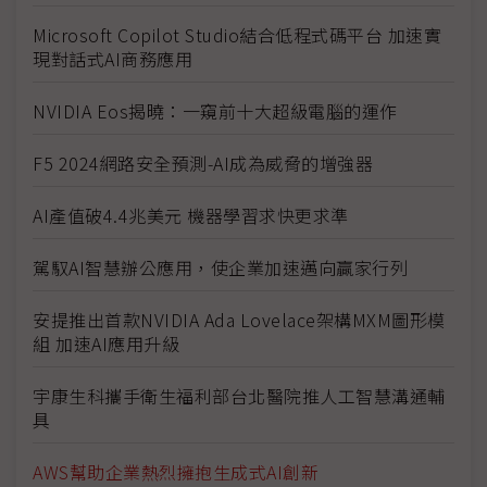
Microsoft Copilot Studio結合低程式碼平台 加速實
現對話式AI商務應用
NVIDIA Eos揭曉：一窺前十大超級電腦的運作
F5 2024網路安全預測-AI成為威脅的增強器
AI產值破4.4兆美元 機器學習求快更求準
駕馭AI智慧辦公應用，使企業加速邁向贏家行列
安提推出首款NVIDIA Ada Lovelace架構MXM圖形模
組 加速AI應用升級
宇康生科攜手衛生福利部台北醫院推人工智慧溝通輔
具
AWS幫助企業熱烈擁抱生成式AI創新