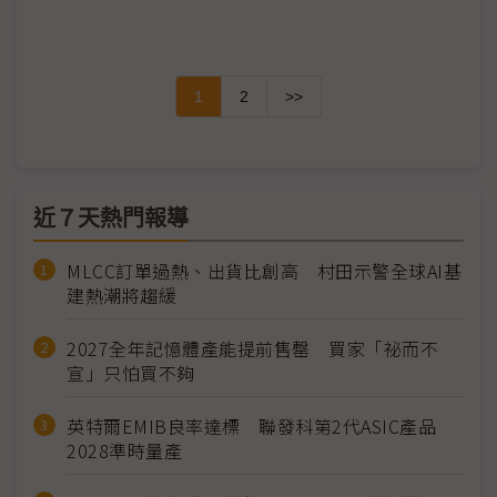
1
2
>>
近７天熱門報導
MLCC訂單過熱、出貨比創高 村田示警全球AI基
建熱潮將趨緩
2027全年記憶體產能提前售罄 買家「祕而不
宣」只怕買不夠
英特爾EMIB良率達標 聯發科第2代ASIC產品
2028準時量產