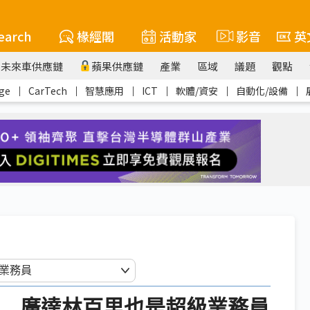
earch
椽經閣
活動家
影音
英
未來車供應鏈
蘋果供應鏈
產業
區域
議題
觀點
ge
｜
CarTech
｜
智慧應用
｜
ICT
｜
軟體/資安
｜
自動化/設備
｜
O 廣達林百里也是超級業務員