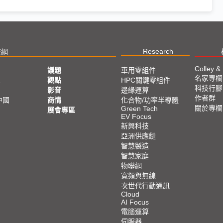
Research
技網
Colley &
議題
車用零組件
名家專欄
亞
觀點
HPC關鍵零組件
科技行腳
影音
邊緣運算
作者群
中國
商情
化合物/功率半導體
關於專欄
Green Tech
展會專區
EV Focus
新興科技
亞洲供應鏈
智慧製造
智慧家庭
物聯網
寬頻與無線
次世代行動通訊
Cloud
AI Focus
電腦運算
伺服器