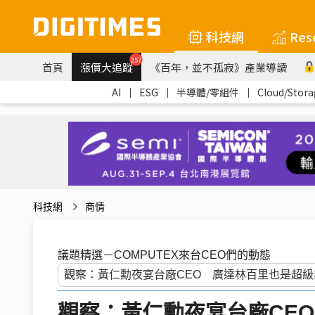
科技網
Res
257
首頁
漲價大追蹤
《百年，並不孤寂》產業導讀
AI
｜
ESG
｜
半導體/零組件
｜
Cloud/Stora
科技網
商情
議題精選－COMPUTEX來台CEO們的動態
觀察：黃仁勳夜宴台廠CE