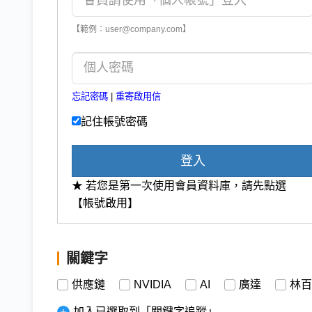
【範例：user@company.com】
忘記密碼
|
重寄啟用信
記住帳號密碼
登入
★ 若您是第一次使用會員資料庫，請先點選
【帳號啟用】
關鍵字
供應鏈
NVIDIA
AI
廣達
林百
加入已選取到「關鍵字追蹤」