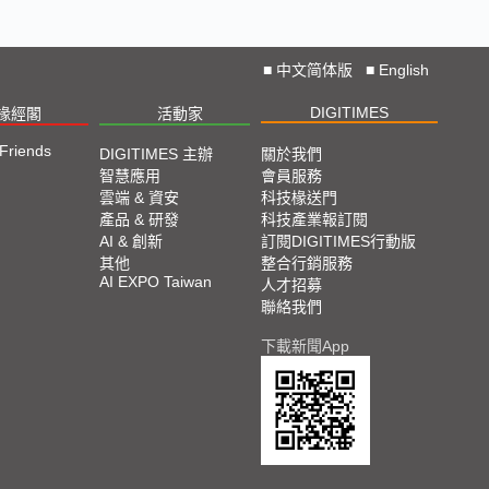
Straight from COMPUTEX 2024
2024 COMPUTEX TAIPEI 展會直擊
■
中文简体版
■
English
DIGITIMES
椽經閣
活動家
2023 TPCA Show Taipei 展會精選
 Friends
DIGITIMES 主辦
關於我們
智慧應用
會員服務
2023 SEMICON TAIWAN展會精選
雲端 & 資安
科技椽送門
產品 & 研發
科技產業報訂閱
AI & 創新
訂閱DIGITIMES行動版
2023台北國際自動化工業大展展會精選
其他
整合行銷服務
AI EXPO Taiwan
人才招募
2023台北國際電腦展COMPUTEX TAIPEI 展會精
聯絡我們
選
下載新聞App