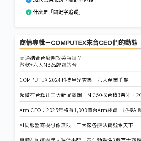
什麼是「關鍵字追蹤」
商情專輯－COMPUTEX來台CEO們的動態
高通結合台廠圍攻英特爾？
微軟+六大NB品牌齊站台
COMPUTEX 2024科技星光雲集 六大產業爭艷
超微在台釋出三大新品藍圖 MI350採台積3奈米、20
Arm CEO：2025年將有1,000億台Arm裝置 迎接A
AI伺服器商機想像無限 三大廠各擁法寶號令天下
實體AI加速機器人時代來臨，黃仁勳點名2個巨大商