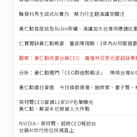
聯發科秀生成式AI實力 蔡力行主題演講受關注
黃仁勳首度談及Rubin架構、演講加大台灣供應鏈比
仁寶獨缺黃仁勳晚宴 董座陳瑞聰：3年內AI伺服器
觀察：黃仁勳夜宴台廠CEO 廣達林百里也是超級業
分析：黃仁勳獨門「CEO群造勢戰法」 帶領台灣AI
黃仁勳連日宴邀 今日換劉揚偉、施崇棠、童子賢、
英特爾CEO宴請11家VIP名單曝光
黃仁勳、蘇姿丰也掀搶人大作戰
NVIDIA、英特爾、超微CEO親訪台
台廠AI世代地位扶搖直上