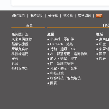
關於我們
服務說明
著作權
隱私權
常見問題
|
|
|
|
|
首頁
科
晶片戰升溫
產業
區域
未來車供應鏈
●
半導體．零組件
●
東南
蘋果供應鏈
●
CarTech．綠能
●
印度
產業九宮格
●
行動．通訊．XR
●
東亞/
科技椽送門
●
AI．智慧應用．電商物流
●
國際
展會
●
航太．衛星．軍工
●
圖表
影音
●
IT．系統供應鏈
修訂與更新
●
光電．顯示．光學
●
科技政策
●
物聯科技．智慧製造
●
圖表