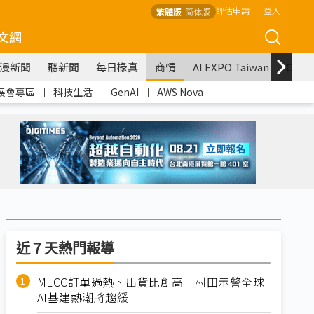
評估申請
登入
繁體版
简体版
文網
漫新聞
聽新聞
每日椽真
商情
AI EXPO Taiwan
COM
展會專區
｜
科技生活
｜
GenAI
｜
AWS Nova
近７天熱門報導
MLCC訂單過熱、出貨比創高 村田示警全球
AI基建熱潮將趨緩