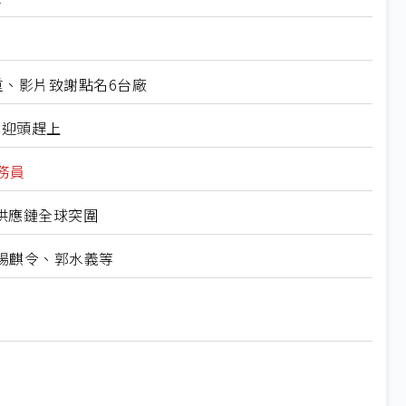
重、影片致謝點名6台廠
要迎頭趕上
務員
供應鏈全球突圍
楊麒令、郭水義等