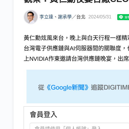
李立達
、
謝承學
／
台北
2024/05/31
黃仁勳炫風來台，晚上與白天行程一樣精
台灣電子供應鏈與AI伺服器間的關聯度，
上NVIDIA作東邀請台灣供應鏈晚宴，出席的
會員登入