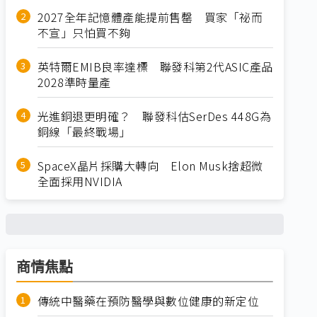
2027全年記憶體產能提前售罄 買家「祕而
不宣」只怕買不夠
英特爾EMIB良率達標 聯發科第2代ASIC產品
2028準時量產
光進銅退更明確？ 聯發科估SerDes 448G為
銅線「最終戰場」
SpaceX晶片採購大轉向 Elon Musk捨超微
全面採用NVIDIA
商情焦點
傳統中醫藥在預防醫學與數位健康的新定位