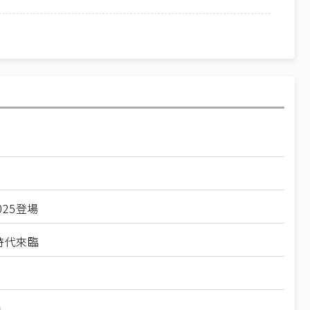
25登場
I時代來臨
機