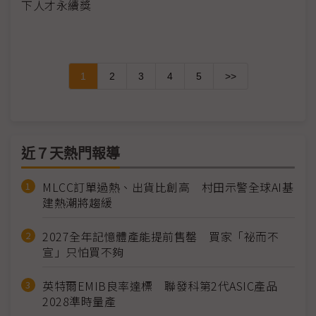
下人才永續獎
1
2
3
4
5
>>
近７天熱門報導
MLCC訂單過熱、出貨比創高 村田示警全球AI基
建熱潮將趨緩
2027全年記憶體產能提前售罄 買家「祕而不
宣」只怕買不夠
英特爾EMIB良率達標 聯發科第2代ASIC產品
2028準時量產