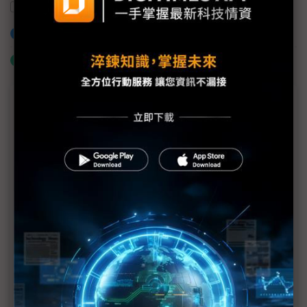
環保
Microchip Technology
加入已選取到「關鍵字追蹤」
什麼是「關鍵字追蹤」
商情專輯－ESG專欄
以SEED技術打造更環保永續的網路
Axis與準線智慧科技攜手打造創新河川水位監測解決
方案 落實生態永續發展的願景
東捷資訊推ACE王牌計畫 搶攻企業轉型商機添動能
伊雲谷獲永續獎項雙認證 數位韌性驅動永續發展
啟動Common Criteria產學合作 安華聯網攜手北科大
培育台灣資安人才