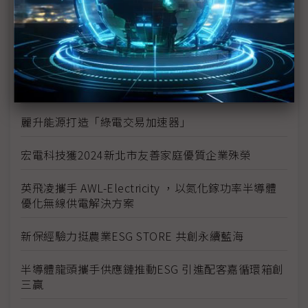
裕富支持攸惜關懷協會 推動水電系計畫
裕融企業打造「文化共融 平權共享」公益精神
大同永續搶攻碳權商機 完成高價藍碳交易
麗升能源打造「綠電交易加速器」
宏電科技獲2024新北市友善家庭優質企業殊榮
英飛凌攜手 AWL-Electricity ，以氮化鎵功率半導體
優化無線供電解決方案
新保經驗力挺農業ESG STORE 共創永續藍海
半導體龍頭攜手供應鏈推動ESG 引進配客嘉循環箱創
三贏