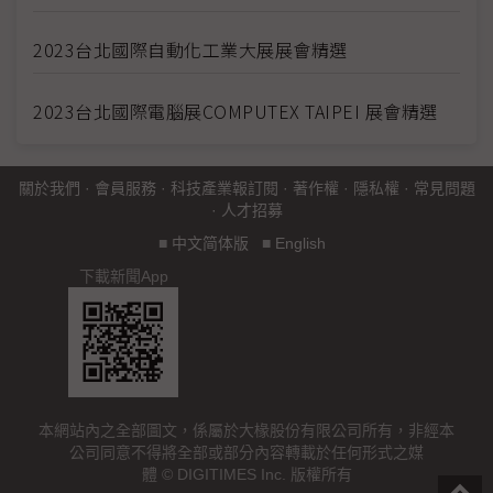
2023台北國際自動化工業大展展會精選
2023台北國際電腦展COMPUTEX TAIPEI 展會精選
關於我們
·
會員服務
·
科技產業報訂閱
·
著作權
·
隱私權
·
常見問題
·
人才招募
■
中文简体版
■
English
下載新聞App
本網站內之全部圖文，係屬於大椽股份有限公司所有，非經本
公司同意不得將全部或部分內容轉載於任何形式之媒
體 © DIGITIMES Inc. 版權所有