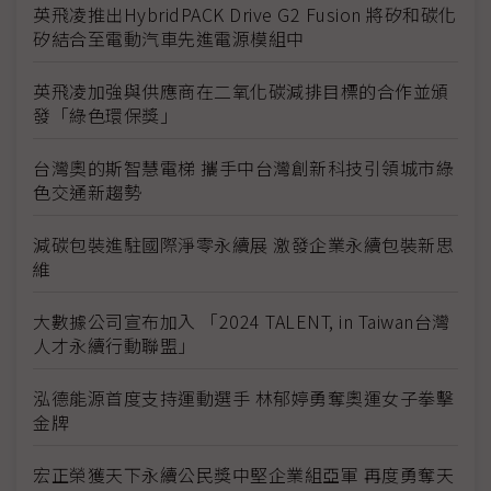
英飛凌推出HybridPACK Drive G2 Fusion 將矽和碳化
矽結合至電動汽車先進電源模組中
英飛凌加強與供應商在二氧化碳減排目標的合作並頒
發「綠色環保獎」
台灣奧的斯智慧電梯 攜手中台灣創新科技引領城市綠
色交通新趨勢
減碳包裝進駐國際淨零永續展 激發企業永續包裝新思
維
大數據公司宣布加入 「2024 TALENT, in Taiwan台灣
人才永續行動聯盟」
泓德能源首度支持運動選手 林郁婷勇奪奧運女子拳擊
金牌
宏正榮獲天下永續公民獎中堅企業組亞軍 再度勇奪天