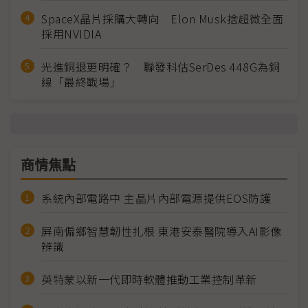
SpaceX晶片採購大轉向 Elon Musk捨超微全面
採用NVIDIA
光進銅退更明確？ 聯發科估SerDes 448G為銅
線「最終戰場」
商情焦點
系統內部電路中 主晶片內部電源提供EOS防護
屏南偏鄉智慧韌性扎根 東港安泰醫院導入AI影像
辨識
英特蒙以新一代即時軟體推動工業控制革新