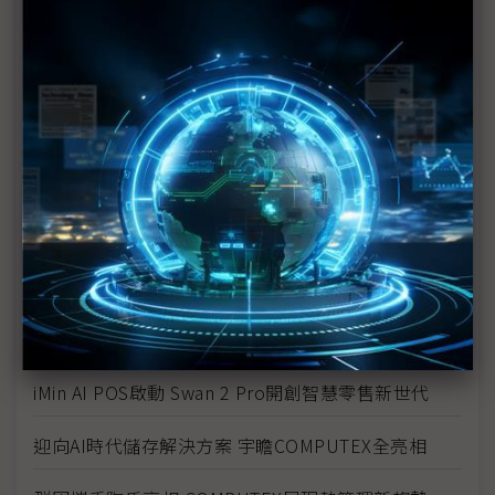
達明透過NVIDIA Omniverse打造智慧工廠AI檢測方案
WeLink Solutions圓滿參展COMPUTEX 展現智慧邊
緣AI嵌入式技術領先實力
Amphenol ACS參展COMPUTEX 2025圓滿落幕 AI
連接解決方案引千人湧入關注
COMPUTEX看見儲存新未來 江波龍以創新技術重塑
AI終端架構
DEEPX致力於為邊緣運算提供高效能、低成本的AI晶
片解決方案
iMin AI POS啟動 Swan 2 Pro開創智慧零售新世代
迎向AI時代儲存解決方案 宇瞻COMPUTEX全亮相