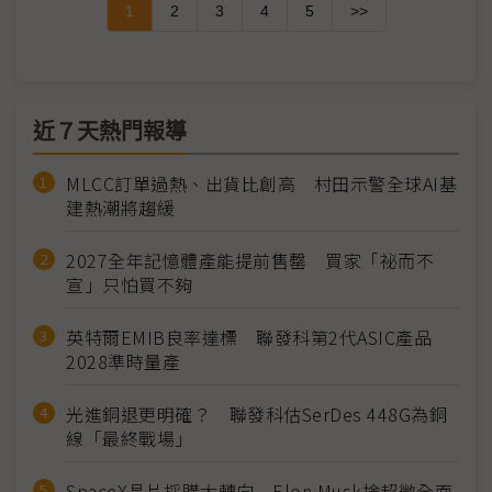
1
2
3
4
5
>>
近７天熱門報導
MLCC訂單過熱、出貨比創高 村田示警全球AI基
建熱潮將趨緩
2027全年記憶體產能提前售罄 買家「祕而不
宣」只怕買不夠
英特爾EMIB良率達標 聯發科第2代ASIC產品
2028準時量產
光進銅退更明確？ 聯發科估SerDes 448G為銅
線「最終戰場」
SpaceX晶片採購大轉向 Elon Musk捨超微全面