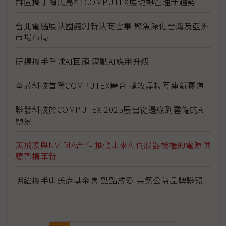
群固攜手陶氏亮相 COMPUTEX展現熱管理新趨勢
台北電腦展法國館創新法商雲集 聚焦深化台灣及亞洲
市場布局
研揚攜手全球AI巨頭 驅動AI應用升級
奎芯科技首登COMPUTEX舞台 搶攻晶粒互連新賽道
聯發科技於COMPUTEX 2025展出從邊緣到雲端的AI
願景
英飛凌與NVIDIA合作 推動未來AI伺服器機櫃的電源供
應架構革新
明緯攜手唐氏症基金會 點點成愛 共築公益品牌聯盟