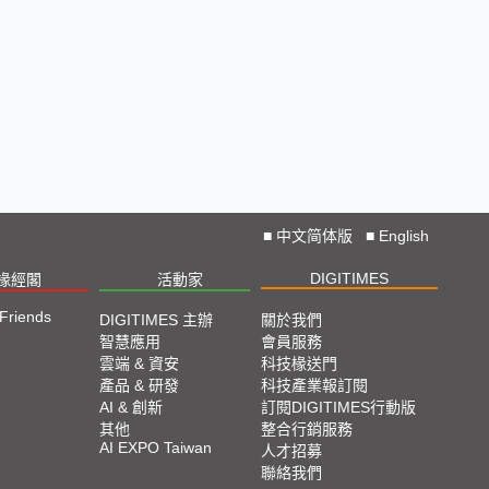
■
中文简体版
■
English
DIGITIMES
椽經閣
活動家
 Friends
DIGITIMES 主辦
關於我們
智慧應用
會員服務
雲端 & 資安
科技椽送門
產品 & 研發
科技產業報訂閱
AI & 創新
訂閱DIGITIMES行動版
其他
整合行銷服務
AI EXPO Taiwan
人才招募
聯絡我們