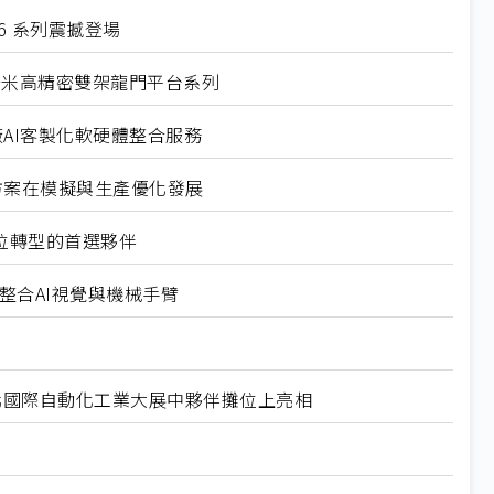
6 系列震撼登場
奈米高精密雙架龍門平台系列
廠AI客製化軟硬體整合服務
解決方案在模擬與生產優化發展
數位轉型的首選夥伴
聯網整合AI視覺與機械手臂
台北國際自動化工業大展中夥伴攤位上亮相