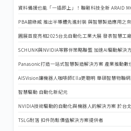
資料備援也能「一插即上」！聯剛科技全新 ARAID M
PBA碧綠威 推出半導體先進封裝 與智慧製造應用之
圓展首度亮相2025台北自動化工業大展 發表智慧工
SCHUNK與NVIDIA等夥伴策略聯盟 加速AI驅動
Panasonic打造一站式智慧製造解決方案 產業推動
AISVision讓機器人咖啡師Ella更聰明 華碩智慧物
智慧驅動 自動化新紀元
NVIDIA技術驅動的自動化與機器人的解決方案 於
TSLG耐落 扣件防鬆價值解決方案提供者