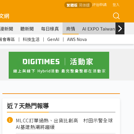
評估申請
登入
繁體版
简体版
文網
漫新聞
聽新聞
每日椽真
商情
AI EXPO Taiwan
COM
展會專區
｜
科技生活
｜
GenAI
｜
AWS Nova
近７天熱門報導
MLCC訂單過熱、出貨比創高 村田示警全球
AI基建熱潮將趨緩