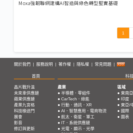
Moxa強韌聯網建構AI智造與綠色轉型堅實基礎
1
關於我們
服務說明
著作權
隱私權
常見問題
|
|
|
|
|
首頁
科
晶片戰升溫
產業
區域
未來車供應鏈
●
半導體．零組件
●
東南
蘋果供應鏈
●
CarTech．綠能
●
印度
產業九宮格
●
行動．通訊．XR
●
東亞/
科技椽送門
●
AI．智慧應用．電商物流
●
國際
展會
●
航太．衛星．軍工
●
圖表
影音
●
IT．系統供應鏈
修訂與更新
●
光電．顯示．光學