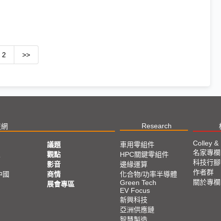
2
>>
Research
技網
Colley &
議題
車用零組件
名家專欄
亞
觀點
HPC關鍵零組件
科技行腳
影音
邊緣運算
作者群
中國
商情
化合物/功率半導體
關於專欄
Green Tech
展會專區
EV Focus
新興科技
亞洲供應鏈
智慧製造