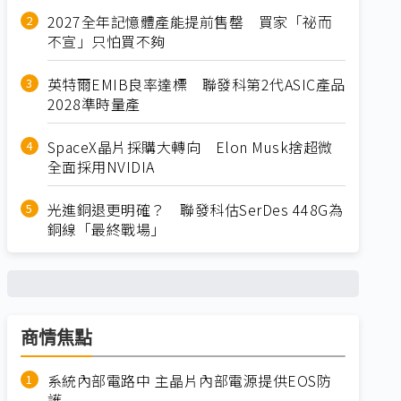
2027全年記憶體產能提前售罄 買家「祕而
不宣」只怕買不夠
英特爾EMIB良率達標 聯發科第2代ASIC產品
2028準時量產
SpaceX晶片採購大轉向 Elon Musk捨超微
全面採用NVIDIA
光進銅退更明確？ 聯發科估SerDes 448G為
銅線「最終戰場」
商情焦點
系統內部電路中 主晶片內部電源提供EOS防
護