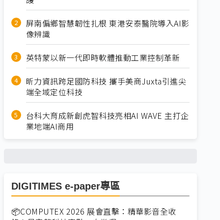
屏南偏鄉智慧韌性扎根 東港安泰醫院導入AI影
像辨識
英特蒙以新一代即時軟體推動工業控制革新
昕力資訊跨足國防科技 攜手美商Juxta引進尖
端全域定位科技
台科大育成新創虎智科技亮相AI WAVE 主打企
業地端AI商用
DIGITIMES e-paper專區
📦COMPUTEX 2026 展會直擊：精華影音全收