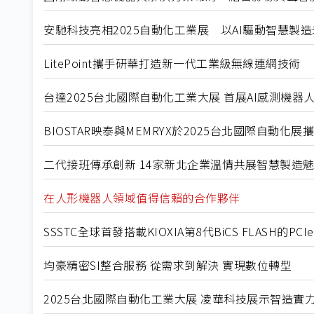
安馳科技亮相2025自動化工業展 以AI驅動智慧製
LitePoint攜手研華打造新一代工業級無線連網技術
台達2025台北國際自動化工業大展 首展AI感測機
BIOSTAR映泰與MEMRYX於2025台北國際自動化
二代接班傳承創新 14家新北企業溫情共展智慧製造
在人形機器人領域值得信賴的合作夥伴
SSSTC全球首發搭載KIOXIA第8代BiCS FLASH的PCIe
均豪精密SI整合服務 從需求到解決 實現數位轉型
2025台北國際自動化工業大展 凌華科技展示智造實