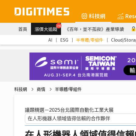
科技網
Res
259
首頁
漲價大追蹤
《百年，並不孤寂》產業導讀
AI
｜
ESG
｜
半導體/零組件
｜
Cloud/Stora
科技網
商情
半導體/零組件
議題精選－2025台北國際自動化工業大展
在人形機器人領域值得信賴