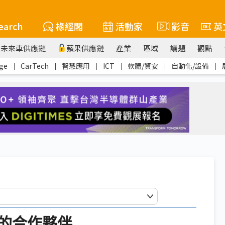
earch
椽經閣
活動家
影音
英
未來車供應鏈
蘋果供應鏈
產業
區域
議題
觀點
ge
｜
CarTech
｜
智慧應用
｜
ICT
｜
軟體/資安
｜
自動化/設備
｜
的合作夥伴