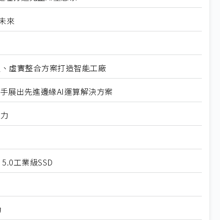
造未來
器人、虛實整合方案打造智能工廠
展攜手展出先進邊緣AI運算解決方案
魅力
 5.0工業級SSD
力