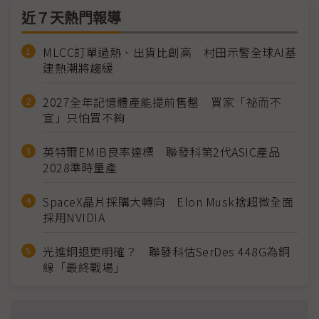
近７天熱門報導
MLCC訂單過熱、出貨比創高 村田示警全球AI基
建熱潮將趨緩
2027全年記憶體產能提前售罄 買家「祕而不
宣」只怕買不夠
英特爾EMIB良率達標 聯發科第2代ASIC產品
2028準時量產
SpaceX晶片採購大轉向 Elon Musk捨超微全面
採用NVIDIA
光進銅退更明確？ 聯發科估SerDes 448G為銅
線「最終戰場」