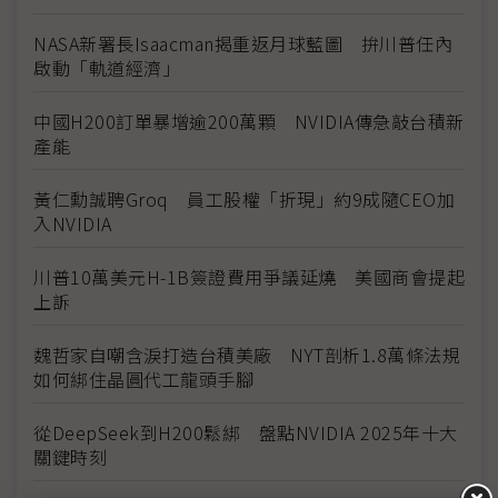
NASA新署長Isaacman揭重返月球藍圖 拚川普任內
啟動「軌道經濟」
中國H200訂單暴增逾200萬顆 NVIDIA傳急敲台積新
產能
黃仁勳誠聘Groq 員工股權「折現」約9成隨CEO加
入NVIDIA
川普10萬美元H-1B簽證費用爭議延燒 美國商會提起
上訴
魏哲家自嘲含淚打造台積美廠 NYT剖析1.8萬條法規
如何綁住晶圓代工龍頭手腳
從DeepSeek到H200鬆綁 盤點NVIDIA 2025年十大
關鍵時刻