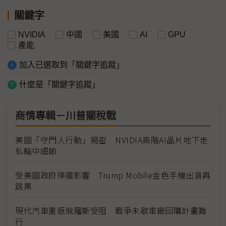
關鍵字
NVIDIA
中國
美國
AI
GPU
產能
加入已選取到「關鍵字追蹤」
什麼是「關鍵字追蹤」
商情專輯－川普關稅戰
美國「守門人行動」揭密 NVIDIA高階AI晶片地下走
私輸中細節
受美國政府停擺影響 Trump Mobile金色手機出貨再
跳票
現代汽車重返俄羅斯受阻 戰爭未歇車廠回購計畫難
行