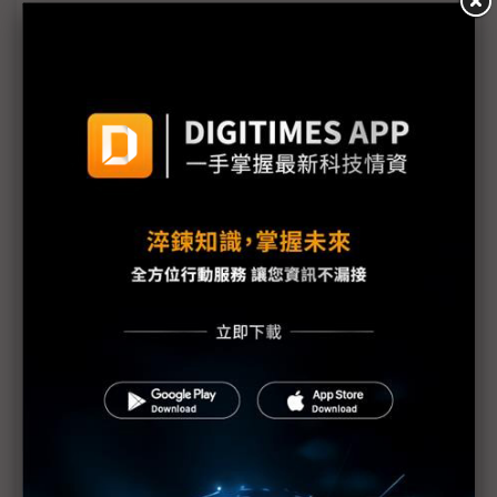
新的逆襲之路？ 業者估未來5~10年中國將竄出多家
TPU
未蒙其利先受其害 美國製造業景氣連9個月衰退
H200效能翻6倍、價格增3成 NVIDIA「清庫存」仍
讓中國動心
豐田目標2026全球生產破千萬輛 HEV需求強勁跨越
電動車放緩影響
東南亞各國與美貿易協議持續推進 2026聚焦關鍵礦
產、轉口問題
陳立武與川普關鍵40分鐘會談 將政治阻力化為英特
爾資金
評析：美國「創世紀任務」AI科研戰略對台灣供應鏈
的啟示