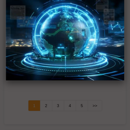
InP基板荒恐成AI傳輸供應瓶頸 英特磊採雙策略提高
效率
西方放慢腳步、中系奇襲突圍 全球汽車電動化2026
從激進轉向現實
地緣政治重塑科技版圖 東南亞成資料中心、製造與
AI角力核心
供不應求再十年 龍德造船：水面/水下無人載具需求
井噴
1
2
3
4
5
>>