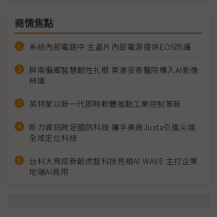
商情焦點
系統內部電路中 主晶片內部電源提供EOS防護
屏南偏鄉智慧韌性扎根 東港安泰醫院導入AI影像
辨識
英特蒙以新一代即時軟體推動工業控制革新
昕力資訊跨足國防科技 攜手美商Juxta引進尖端
全域定位科技
台科大育成新創虎智科技亮相AI WAVE 主打企業
地端AI商用