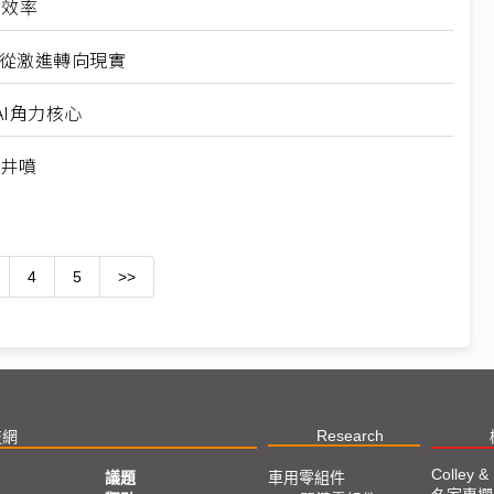
高效率
6從激進轉向現實
I角力核心
求井噴
4
5
>>
Research
技網
Colley &
議題
車用零組件