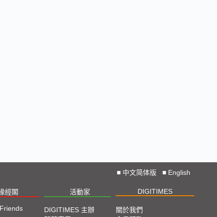
2024 COMPUTEX TAIPEI 展會直擊
2023 TPCA Show Taipei 展會精選
2023 SEMICON TAIWAN展會精選
2023台北國際自動化工業大展展會精選
2023台北國際電腦展COMPUTEX TAIPEI 展會精
選
■
中文简体版
■
English
DIGITIMES
椽經閣
活動家
 Friends
DIGITIMES 主辦
關於我們