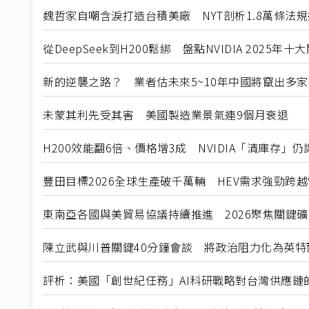
魏哲家自嘲含淚打造台積美廠 NYT剖析1.8萬條法
從DeepSeek到H200鬆綁 盤點NVIDIA 2025年
新的逆襲之路？ 業者估未來5~10年中國將竄出多家
未蒙其利先受其害 美國製造業景氣連9個月衰退
H200效能翻6倍、價格增3成 NVIDIA「清庫存」
豐田目標2026全球生產破千萬輛 HEV需求強勁跨
東南亞各國與美貿易協議持續推進 2026聚焦關鍵
陳立武與川普關鍵40分鐘會談 將政治阻力化為英特
評析：美國「創世紀任務」AI科研戰略對台灣供應鏈