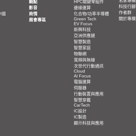
名家專欄
亞
觀點
HPC關鍵零組件
科技行腳
影音
邊緣運算
作者群
中國
商情
化合物/功率半導體
關於專欄
Green Tech
展會專區
EV Focus
新興科技
亞洲供應鏈
智慧製造
智慧家庭
物聯網
寬頻與無線
次世代行動通訊
Cloud
AI Focus
電腦運算
伺服器
行動裝置與應用
智慧穿戴
CarTech
IC設計
IC製造
顯示科技與應用