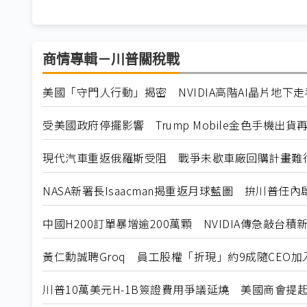
商情專輯－川普關稅戰
美國「守門人行動」揭密 NVIDIA高階AI晶片地下
受美國政府停擺影響 Trump Mobile金色手機出貨
現代汽車重返俄羅斯受阻 戰爭未歇車廠回購計畫難
NASA新署長Isaacman揭重返月球藍圖 拚川普任
中國H200訂單暴增逾200萬顆 NVIDIA傳急敲台積
黃仁勳誠聘Groq 員工股權「折現」約9成隨CEO加入N
川普10萬美元H-1B簽證費用爭議延燒 美國商會提