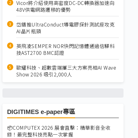
Vicor將介紹使用高密度DC-DC轉換器加速向
48V供電網路遷移的優勢
岱鐠推UltraConduct導電膠探針測試座攻克
AI晶片瓶頸
英飛凌SEMPER NOR快閃記憶體通過信驊科
技AST2700 BMC認證
歐耀科技、超數雲端攜三大方案亮相AI Wave
Show 2026 吸引2,000人
DIGITIMES e-paper專區
📦COMPUTEX 2026 展會直擊：精華影音全收
錄！最完整科技亮點一次掌握