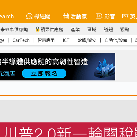
earch
椽經閣
活動家
影音
英
未來車供應鏈
蘋果供應鏈
產業
區域
議題
觀點
ge
｜
CarTech
｜
智慧應用
｜
ICT
｜
軟體/資安
｜
自動化/設備
｜