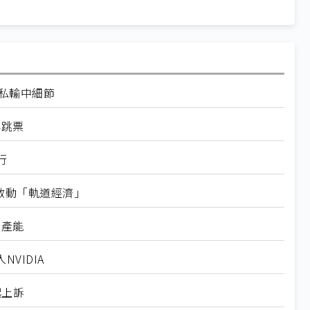
走私輸中細節
再跳票
行
內啟動「軌道經濟」
新產能
VIDIA
起上訴