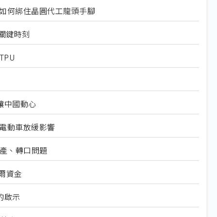
規如何綁住晶圓代工龍頭手腳
十大關鍵時刻
TPU
仍讓中國動心
越電動車放緩影響
礦產、轉口問題
爾資金
的啟示