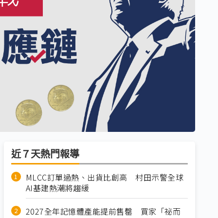
近７天熱門報導
MLCC訂單過熱、出貨比創高 村田示警全球
AI基建熱潮將趨緩
2027全年記憶體產能提前售罄 買家「祕而