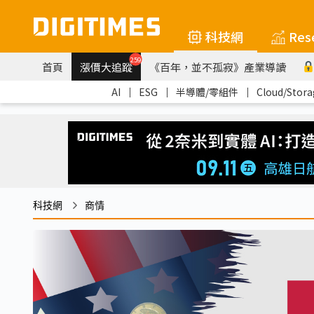
科技網
Res
259
首頁
漲價大追蹤
《百年，並不孤寂》產業導讀
AI
｜
ESG
｜
半導體/零組件
｜
Cloud/Stora
科技網
商情