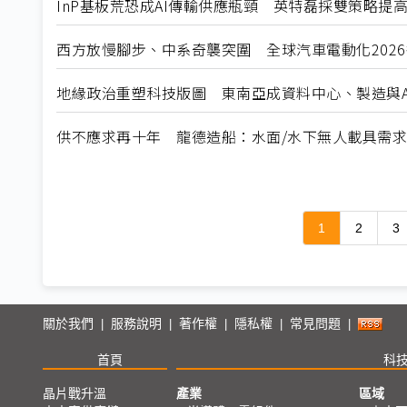
InP基板荒恐成AI傳輸供應瓶頸 英特磊採雙策略提
西方放慢腳步、中系奇襲突圍 全球汽車電動化202
地緣政治重塑科技版圖 東南亞成資料中心、製造與A
供不應求再十年 龍德造船：水面/水下無人載具需
1
2
3
關於我們
服務說明
著作權
隱私權
常見問題
|
|
|
|
|
首頁
科
晶片戰升溫
產業
區域