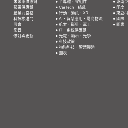
未來車供應鏈
●
半導體．零組件
●
東南
蘋果供應鏈
●
CarTech．綠能
●
印度
產業九宮格
●
行動．通訊．XR
●
東亞/
科技椽送門
●
AI．智慧應用．電商物流
●
國際
展會
●
航太．衛星．軍工
●
圖表
影音
●
IT．系統供應鏈
修訂與更新
●
光電．顯示．光學
●
科技政策
●
物聯科技．智慧製造
●
圖表