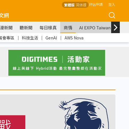
評估申請
登入
繁體版
简体版
文網
漫新聞
聽新聞
每日椽真
商情
AI EXPO Taiwan
COM
展會專區
｜
科技生活
｜
GenAI
｜
AWS Nova