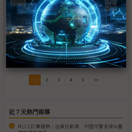
西方放慢腳步、中系奇襲突圍 全球汽車電動化2026
從激進轉向現實
地緣政治重塑科技版圖 東南亞成資料中心、製造與
AI角力核心
供不應求再十年 龍德造船：水面/水下無人載具需求
井噴
1
2
3
4
5
>>
近７天熱門報導
MLCC訂單過熱、出貨比創高 村田示警全球AI基