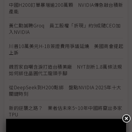
中國H200訂單暴增逾200萬顆 NVIDIA傳急敲台積新
產能
黃仁勳誠聘Groq 員工股權「折現」約9成隨CEO加
入NVIDIA
川普10萬美元H-1B簽證費用爭議延燒 美國商會提起
上訴
魏哲家自嘲含淚打造台積美廠 NYT剖析1.8萬條法規
如何綁住晶圓代工龍頭手腳
從DeepSeek到H200鬆綁 盤點NVIDIA 2025年十大
關鍵時刻
新的逆襲之路？ 業者估未來5~10年中國將竄出多家
TPU
未蒙其利先受其害 美國製造業景氣連9個月衰退