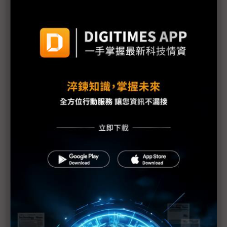
H200效能翻6倍、價格增3成 NVIDIA「清庫存」仍
讓中國動心
豐田目標2026全球生產破千萬輛 HEV需求強勁跨越
電動車放緩影響
東南亞各國與美貿易協議持續推進 2026聚焦關鍵礦
產、轉口問題
陳立武與川普關鍵40分鐘會談 將政治阻力化為英特
爾資金
評析：美國「創世紀任務」AI科研戰略對台灣供應鏈
的啟示
InP基板荒恐成AI傳輸供應瓶頸 英特磊採雙策略提高
效率