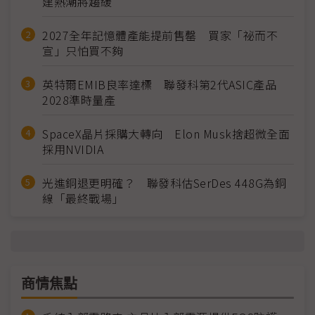
建熱潮將趨緩
2027全年記憶體產能提前售罄 買家「祕而不
宣」只怕買不夠
英特爾EMIB良率達標 聯發科第2代ASIC產品
2028準時量產
SpaceX晶片採購大轉向 Elon Musk捨超微全面
採用NVIDIA
光進銅退更明確？ 聯發科估SerDes 448G為銅
線「最終戰場」
商情焦點