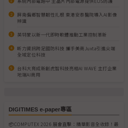
系統內部電路中 主晶片內部電源提供EOS防護
屏南偏鄉智慧韌性扎根 東港安泰醫院導入AI影像
辨識
英特蒙以新一代即時軟體推動工業控制革新
昕力資訊跨足國防科技 攜手美商Juxta引進尖端
全域定位科技
台科大育成新創虎智科技亮相AI WAVE 主打企業
地端AI商用
DIGITIMES e-paper專區
📦COMPUTEX 2026 展會直擊：精華影音全收錄！最