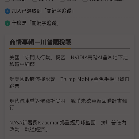
加入已選取到「關鍵字追蹤」
什麼是「關鍵字追蹤」
商情專輯－川普關稅戰
美國「守門人行動」揭密 NVIDIA高階AI晶片地下走
私輸中細節
受美國政府停擺影響 Trump Mobile金色手機出貨再
跳票
現代汽車重返俄羅斯受阻 戰爭未歇車廠回購計畫難
行
NASA新署長Isaacman揭重返月球藍圖 拚川普任內
啟動「軌道經濟」