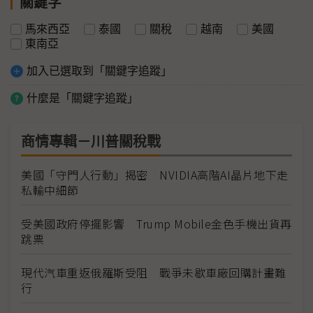
關鍵字
馬來西亞
泰國
關稅
越南
美國
東南亞
加入已選取到「關鍵字追蹤」
什麼是「關鍵字追蹤」
商情專輯－川普關稅戰
美國「守門人行動」揭密 NVIDIA高階AI晶片地下走
私輸中細節
受美國政府停擺影響 Trump Mobile金色手機出貨再
跳票
現代汽車重返俄羅斯受阻 戰爭未歇車廠回購計畫難
行