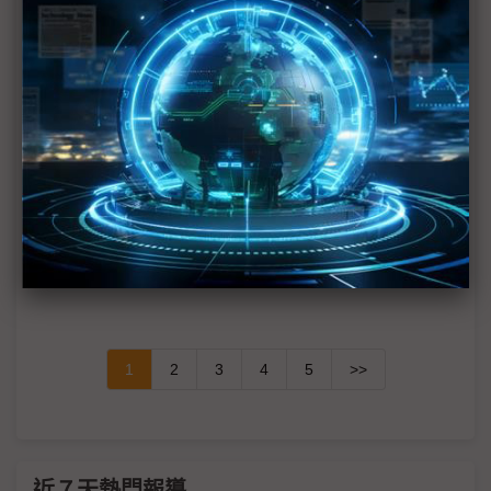
InP基板荒恐成AI傳輸供應瓶頸 英特磊採雙策略提高
效率
西方放慢腳步、中系奇襲突圍 全球汽車電動化2026
從激進轉向現實
地緣政治重塑科技版圖 東南亞成資料中心、製造與
AI角力核心
供不應求再十年 龍德造船：水面/水下無人載具需求
井噴
1
2
3
4
5
>>
近７天熱門報導