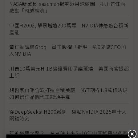
NASA新署長Isaacman揭重返月球藍圖 拚川普任內
啟動「軌道經濟」
中國H200訂單暴增逾200萬顆 NVIDIA傳急敲台積新
產能
黃仁勳誠聘Groq 員工股權「折現」約9成隨CEO加
入NVIDIA
川普10萬美元H-1B簽證費用爭議延燒 美國商會提起
上訴
魏哲家自嘲含淚打造台積美廠 NYT剖析1.8萬條法規
如何綁住晶圓代工龍頭手腳
從DeepSeek到H200鬆綁 盤點NVIDIA 2025年十大
關鍵時刻
新的逆襲之路？ 業者估未來5~10年中國將竄出多家