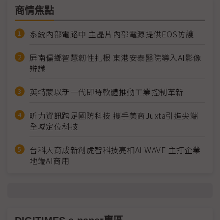
商情焦點
系統內部電路中 主晶片內部電源提供EOS防護
屏南偏鄉智慧韌性扎根 東港安泰醫院導入AI影像
辨識
英特蒙以新一代即時軟體推動工業控制革新
昕力資訊跨足國防科技 攜手美商Juxta引進尖端
全域定位科技
台科大育成新創虎智科技亮相AI WAVE 主打企業
地端AI商用