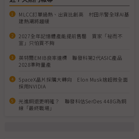
MLCC訂單過熱、出貨比創高 村田示警全球AI基
建熱潮將趨緩
2027全年記憶體產能提前售罄 買家「祕而不
宣」只怕買不夠
英特爾EMIB良率達標 聯發科第2代ASIC產品
2028準時量產
SpaceX晶片採購大轉向 Elon Musk捨超微全面
採用NVIDIA
光進銅退更明確？ 聯發科估SerDes 448G為銅
線「最終戰場」