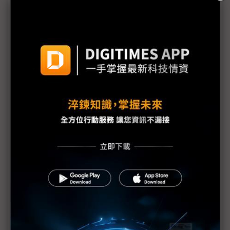
TPU
未蒙其利先受其害 美國製造業景氣連9個月衰退
H200效能翻6倍、價格增3成 NVIDIA「清庫存」仍
讓中國動心
豐田目標2026全球生產破千萬輛 HEV需求強勁跨越
電動車放緩影響
東南亞各國與美貿易協議持續推進 2026聚焦關鍵礦
產、轉口問題
陳立武與川普關鍵40分鐘會談 將政治阻力化為英特
爾資金
評析：美國「創世紀任務」AI科研戰略對台灣供應鏈
的啟示