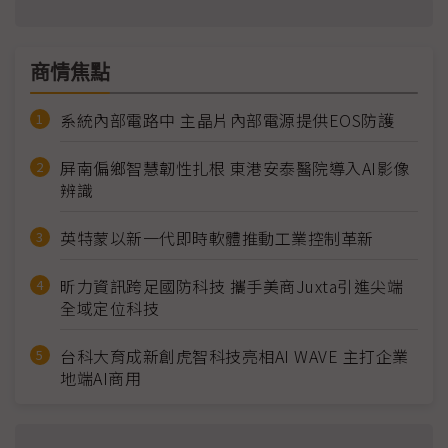
商情焦點
系統內部電路中 主晶片內部電源提供EOS防護
屏南偏鄉智慧韌性扎根 東港安泰醫院導入AI影像
辨識
英特蒙以新一代即時軟體推動工業控制革新
昕力資訊跨足國防科技 攜手美商Juxta引進尖端
全域定位科技
台科大育成新創虎智科技亮相AI WAVE 主打企業
地端AI商用