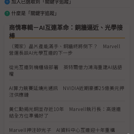
加入已選取到「關鍵字追蹤」
什麼是「關鍵字追蹤」
商情專輯－AI互連革命：銅牆逼近、光學接
棒
（獨家）晶片產能滿手、銅牆終將倒下？ Marvell
營運長談AI光學互連的下一步
從光互連到機櫃級部署 英特爾借力鴻海重建AI話語
權
AI算力競賽延燒光通訊 NVIDIA近期豪擲25億美元押
注供應鏈
黃仁勳揭光銅並存近10年 Marvell執行長：高速連
結全方位準備好了
Marvell押注矽光子 AI資料中心互連迎十年重構