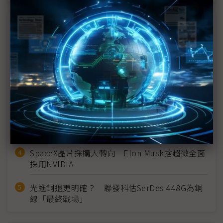
近７天熱門報導
MLCC訂單過熱、出貨比創高 村田示警全球AI基
建熱潮將趨緩
2027全年記憶體產能提前售罄 買家「祕而不
宣」只怕買不夠
英特爾EMIB良率達標 聯發科第2代ASIC產品
2028準時量產
SpaceX晶片採購大轉向 Elon Musk捨超微全面
採用NVIDIA
光進銅退更明確？ 聯發科估SerDes 448G為銅
線「最終戰場」