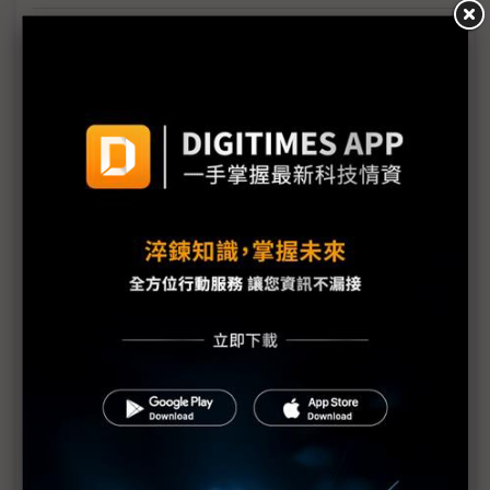
微軟力拱Micro LED短距光互連 友達串聯富采、鼎
元卡位下一代CPO
迎AI高速傳輸「光銅並進」時代 測試介面扮CPO量
產要角
NVIDIA攜手康寧強化光學連接技術 黃仁勳看好AI基
建為美國製造業再造契機
Micro LED光通訊躍AI商機新亮點 台廠快馬追趕
2028年里程碑
矽光子、先進封裝錢景閃耀Touch Taiwan 洪進揚：
光進銅退時代來臨
NVIDIA GTC 2026定調「光銅並行」 長期鋪路CPO
光互聯