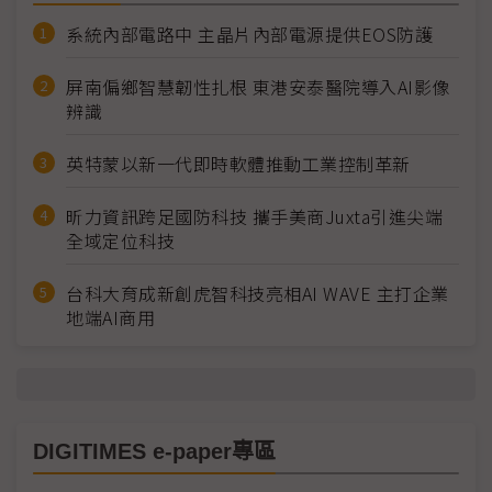
系統內部電路中 主晶片內部電源提供EOS防護
屏南偏鄉智慧韌性扎根 東港安泰醫院導入AI影像
辨識
英特蒙以新一代即時軟體推動工業控制革新
昕力資訊跨足國防科技 攜手美商Juxta引進尖端
全域定位科技
台科大育成新創虎智科技亮相AI WAVE 主打企業
地端AI商用
DIGITIMES e-paper專區