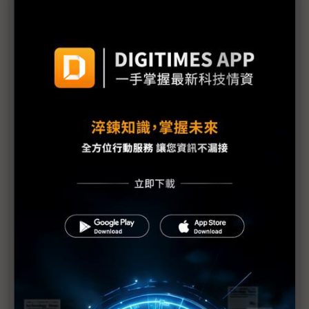
安全快閃記憶體：新世代資安標準的基石
迎向WP.29 R155與R156 安全記憶體協助車用產業快
速達成合規與差異化
量子韌性：以PQC後量子密碼學保護全球網路設備供
應鏈的未來
從韌體到信任根：快閃記憶體成為伺服器安全的關鍵
推手
建構信任基石：運用安全快閃記憶體實現車用系統的
ISO/SAE 21434合規性
韌體攻擊全面升級 平台韌體復原成為關鍵防線
AIoT世代的硬體資安危機：無所不在的快閃記憶體 無
所不在的風險