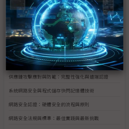
2025最新歐盟RED硬體資安法規：無線裝置全新合規
時代
什麼是IEC 62443？深入了解工控資安的國際標準
後量子資安時代來臨 安全快閃記憶體如何成為關鍵解
方？
車輛功能安全的新戰場：從模組級產品實現ISO
26262合規的高效解法
供應鏈攻擊應對與防範：完整性強化與遠端認證
系統網路安全與程式儲存快閃記憶體技術
網路安全認證：硬體安全的流程與原則
網路安全法規與標準：最佳實踐與最新挑戰