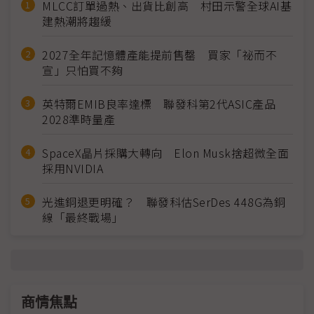
MLCC訂單過熱、出貨比創高 村田示警全球AI基
建熱潮將趨緩
2027全年記憶體產能提前售罄 買家「祕而不
宣」只怕買不夠
英特爾EMIB良率達標 聯發科第2代ASIC產品
2028準時量產
SpaceX晶片採購大轉向 Elon Musk捨超微全面
採用NVIDIA
光進銅退更明確？ 聯發科估SerDes 448G為銅
線「最終戰場」
商情焦點