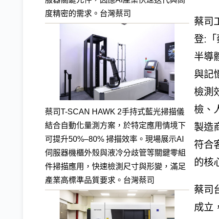
度精密的需求。台灣蔡司
蔡司
登:
半導
與記
檢測
檢、
蔡司T-SCAN HAWK 2手持式藍光掃描儀
結合自動化量測方案，於特定應用情境下
製造
可提升50%–80% 掃描效率。現場展示AI
符合
伺服器機櫃外殼與液冷分歧管等關鍵零組
的核
件掃描應用，快速檢測尺寸與形變，滿足
產業高標準品質要求。台灣蔡司
蔡司
成立