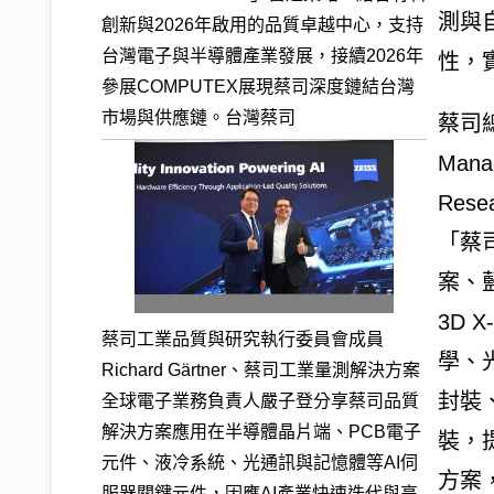
測與
創新與2026年啟用的品質卓越中心，支持
台灣電子與半導體產業發展，接續2026年
性，
參展COMPUTEX展現蔡司深度鏈結台灣
市場與供應鏈。台灣蔡司
蔡司總
Manag
Res
「蔡
案、
3D 
蔡司工業品質與研究執行委員會成員
學、
Richard Gärtner、蔡司工業量測解決方案
封裝
全球電子業務負責人嚴子登分享蔡司品質
解決方案應用在半導體晶片端、PCB電子
裝，
元件、液冷系統、光通訊與記憶體等AI伺
方案
服器關鍵元件，因應AI產業快速迭代與高