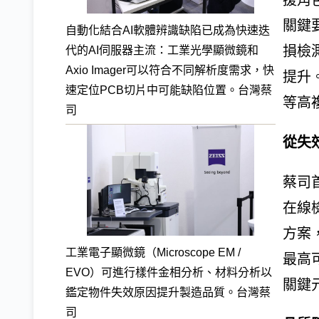
援角
關鍵
自動化結合AI軟體辨識缺陷已成為快速迭
損檢
代的AI伺服器主流：工業光學顯微鏡和
Axio Imager可以符合不同解析度需求，快
提升
速定位PCB切片中可能缺陷位置。台灣蔡
等高
司
從失
蔡司
在線檢
方案
工業電子顯微鏡（Microscope EM /
最高
EVO）可進行樣件金相分析、材料分析以
關鍵
鑑定物件失效原因提升製造品質。台灣蔡
司