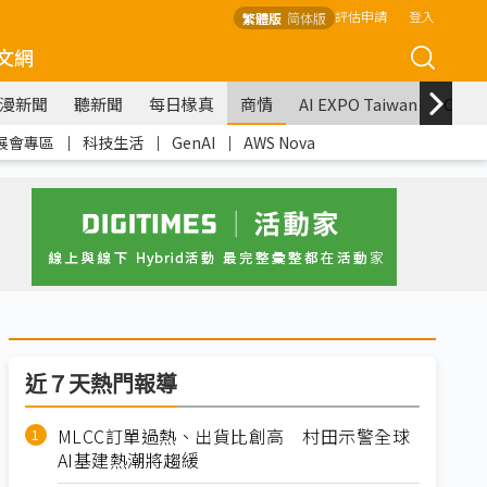
評估申請
登入
繁體版
简体版
文網
漫新聞
聽新聞
每日椽真
商情
AI EXPO Taiwan
COM
展會專區
｜
科技生活
｜
GenAI
｜
AWS Nova
近７天熱門報導
MLCC訂單過熱、出貨比創高 村田示警全球
AI基建熱潮將趨緩