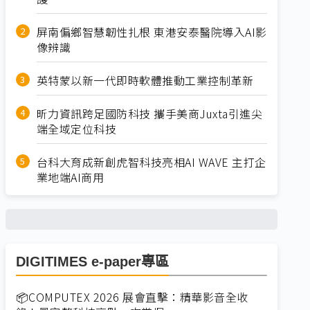
屏南偏鄉智慧韌性扎根 東港安泰醫院導入AI影
像辨識
英特蒙以新一代即時軟體推動工業控制革新
昕力資訊跨足國防科技 攜手美商Juxta引進尖
端全域定位科技
台科大育成新創虎智科技亮相AI WAVE 主打企
業地端AI商用
DIGITIMES e-paper專區
📦COMPUTEX 2026 展會直擊：精華影音全收