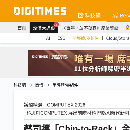
科技網
Res
259
首頁
漲價大追蹤
《百年，並不孤寂》產業導讀
AI
｜
ESG
｜
半導體/零組件
｜
Cloud/Stora
科技網
商情
半導體/零組件
議題精選－COMPUTEX 2026
蔡司攜「Chip-to-Rack