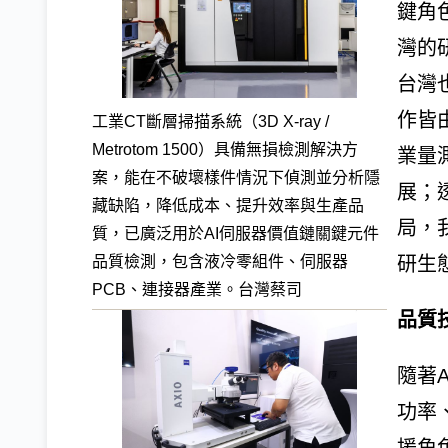
鍵角色
灣的
台灣
作皆
工業CT斷層掃描系統（3D X-ray /
Metrotom 1500）具備無損檢測解決方
業量
案，能在不破壞樣件情況下偵測並分析隱
展；
藏缺陷，降低成本、提升效率與生產品
局，
質，已廣泛用於AI伺服器價值鏈關鍵元件
品質檢測，包含液冷零組件、伺服器
研生
PCB、連接器產業。台灣蔡司
品質
隨著
功率