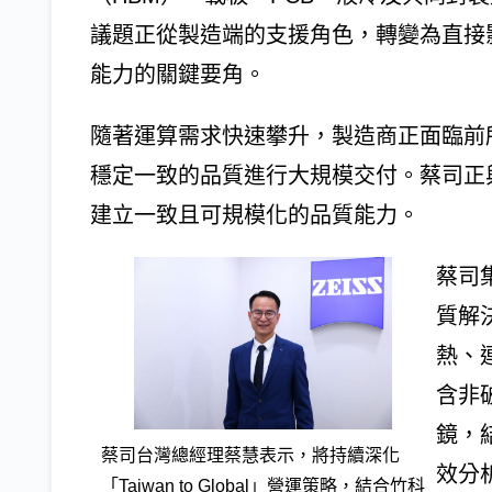
議題正從製造端的支援角色，轉變為直接
能力的關鍵要角。
隨著運算需求快速攀升，製造商正面臨前
穩定一致的品質進行大規模交付。蔡司正
建立一致且可規模化的品質能力。
蔡司
質解
熱、
含非破
鏡，
蔡司台灣總經理蔡慧表示，將持續深化
效分析
「Taiwan to Global」營運策略，結合竹科