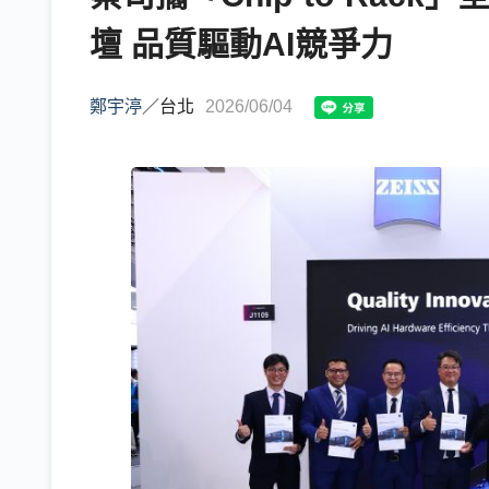
壇 品質驅動AI競爭力
鄭宇渟
／
台北
2026/06/04