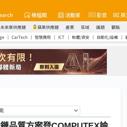
earch
椽經閣
活動家
影音
英
未來車供應鏈
蘋果供應鏈
產業
區域
議題
觀點
ge
｜
CarTech
｜
智慧應用
｜
ICT
｜
軟體/資安
｜
自動化/設備
｜
」全鏈品質方案登COMPUTEX論