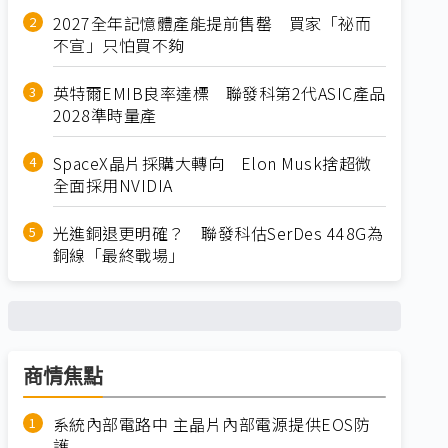
2027全年記憶體產能提前售罄 買家「祕而
不宣」只怕買不夠
英特爾EMIB良率達標 聯發科第2代ASIC產品
2028準時量產
SpaceX晶片採購大轉向 Elon Musk捨超微
全面採用NVIDIA
光進銅退更明確？ 聯發科估SerDes 448G為
銅線「最終戰場」
商情焦點
系統內部電路中 主晶片內部電源提供EOS防
護