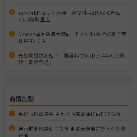
英特爾EMIB良率達標 聯發科第2代ASIC產品
2028準時量產
SpaceX晶片採購大轉向 Elon Musk捨超微全面
採用NVIDIA
光進銅退更明確？ 聯發科估SerDes 448G為銅
線「最終戰場」
商情焦點
系統內部電路中 主晶片內部電源提供EOS防護
屏南偏鄉智慧韌性扎根 東港安泰醫院導入AI影像
辨識