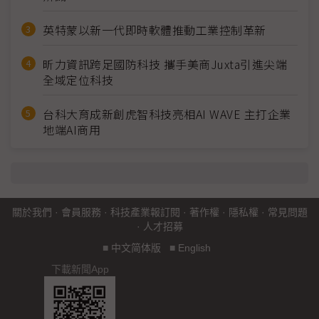
英特蒙以新一代即時軟體推動工業控制革新
昕力資訊跨足國防科技 攜手美商Juxta引進尖端
全域定位科技
台科大育成新創虎智科技亮相AI WAVE 主打企業
地端AI商用
關於我們
·
會員服務
·
科技產業報訂閱
·
著作權
·
隱私權
·
常見問題
·
人才招募
■
中文简体版
■
English
下載新聞App