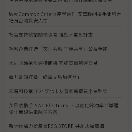
啟動Common Criteria產學合作 安華聯網攜手北科大
培育台灣資安人才
裕富支持攸惜關懷協會 推動水電系計畫
裕融企業打造「文化共融 平權共享」公益精神
大同永續搶攻碳權商機 完成高價藍碳交易
麗升能源打造「綠電交易加速器」
宏電科技獲2024新北市友善家庭優質企業殊榮
英飛凌攜手 AWL-Electricity ，以氮化鎵功率半導體
優化無線供電解決方案
新保經驗力挺農業ESG STORE 共創永續藍海