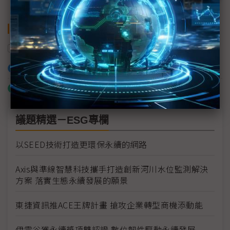
關鍵字
文化內容策進院
加入已選取到「關鍵字追蹤」
什麼是「關鍵字追蹤」
議題精選－ESG專欄
以SEED技術打造更環保永續的網路
Axis與準線智慧科技攜手打造創新河川水位監測解決
方案 落實生態永續發展的願景
東捷資訊推ACE王牌計畫 搶攻企業轉型商機添動能
伊雲谷獲永續獎項雙認證 數位韌性驅動永續發展