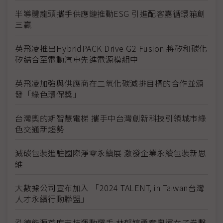
半導體龍頭攜手供應鏈推動ESG 引進配客嘉循環箱創
三贏
英飛凌推出HybridPACK Drive G2 Fusion 將矽和碳化
矽結合至電動汽車先進電源模組中
英飛凌加強與供應商在二氧化碳減排目標的合作並頒
發「綠色環保獎」
台灣奧的斯智慧電梯 攜手中台灣創新科技引領城市綠
色交通新趨勢
減碳包裝進駐國際淨零永續展 激發企業永續包裝新思
維
大數據公司宣布加入 「2024 TALENT, in Taiwan台灣
人才永續行動聯盟」
泓德能源首度支持運動選手 林郁婷勇奪奧運女子拳擊