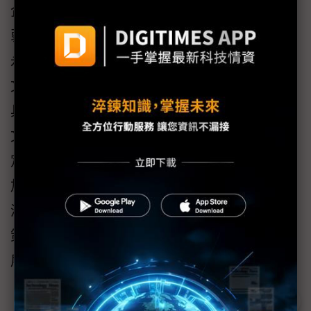
企業的社會創新理念，裕融除持續致力於改善
弱勢族群基本生活民需的不平等，朝向聯合國
永續發展目標SDGs多項指標努力外，也透過與
文策院建構長期的創新夥伴關係，用移動平權
具體落實文化平權，提升每個地區、每個人的
文化受教基本權利。文策院董事長蔡嘉駿也肯
定裕融企業為文化發展產業提供創新的活力及
加深文化產業的韌性貢獻。未來裕融也將持續
深耕發展更多元的文化平權的合作模式，與文
策院及藝文團體共同提升文化內容產業的發
展，實現企業社會責任的永續影響力。