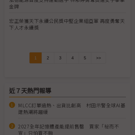
金牌
宏正榮獲天下永續公民獎中堅企業組亞軍 再度勇奪天
下人才永續獎
1
2
3
4
5
>>
近７天熱門報導
MLCC訂單過熱、出貨比創高 村田示警全球AI基
建熱潮將趨緩
2027全年記憶體產能提前售罄 買家「祕而不
宣」只怕買不夠