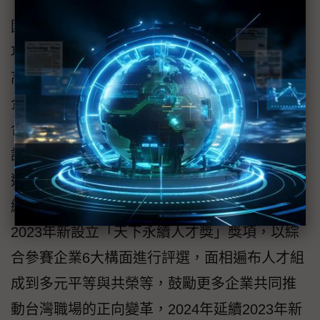
《天下雜誌》所舉辦的「天下永續公民獎」為
國內指標性且最受到企業界看重的企業永續獎
項，成為眾多企業一年一度國內首要爭取的最
高榮耀，每年皆吸引超過200家指標企業參與的
企業永續評選。參考國際指標和評估方法，綜
合了四大構面，包括「公司治理」、「企業承
諾」、「社會參與」和「環境永續」，每年評
選出台灣最佳的永續百強企業。此外，人才永
續也是企業永續中至關重要的一部分，因此從
2023年新設立「天下永續人才獎」獎項，以綜
合參賽企業6大構面進行評選，面相遍布人才組
成到多元平等與共榮等，鼓勵更多企業共同推
動台灣職場的正向變革，2024年延續2023年新