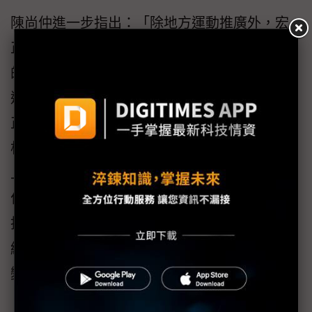
陳尚仲進一步指出：「除地方運動推廣外，宏
正在教育關懷上更是投入大量心力，帶著內心
的熱情和無限的前進動力，積極回饋在地。透
過宏正投入甚多的『錦堂教育基金會』與『宏
正志工社』，從汐止的各級公立學校開始扎
根，深入瞭解各個學校在教育資源與教育特色
上的不同，進而給予實質的支持，用心陪伴每
位在地學子的成長與夢想。未來，宏正會持續
投入在地公益活動，發揮品牌社會影響力，集
結更大的力量，為社會與環境帶來切實的改
變。」