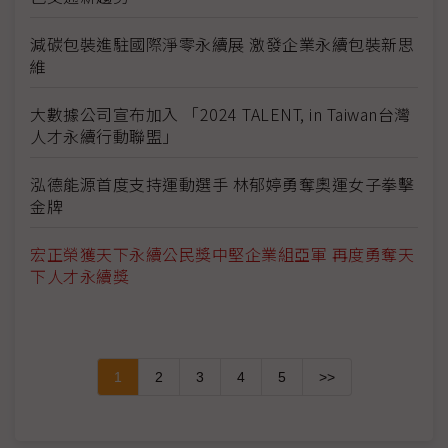
減碳包裝進駐國際淨零永續展 激發企業永續包裝新思
維
大數據公司宣布加入 「2024 TALENT, in Taiwan台灣
人才永續行動聯盟」
泓德能源首度支持運動選手 林郁婷勇奪奧運女子拳擊
金牌
宏正榮獲天下永續公民獎中堅企業組亞軍 再度勇奪天
下人才永續獎
1
2
3
4
5
>>