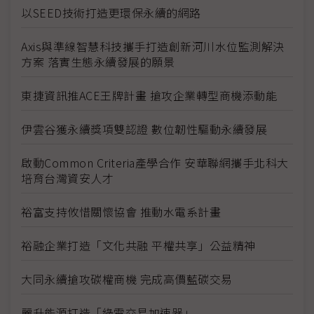
以SEED技術打造更環保永續的網路
Axis與準線智慧科技攜手打造創新河川水位監測解決
方案 落實生態永續發展的願景
東捷資訊推ACE王牌計畫 搶攻企業轉型商機添動能
伊雲谷獲永續獎項雙認證 數位韌性驅動永續發展
啟動Common Criteria產學合作 安華聯網攜手北科大
培育台灣資安人才
裕富支持攸惜關懷協會 推動水電系計畫
裕融企業打造「文化共融 平權共享」公益精神
大同永續搶攻碳權商機 完成高價藍碳交易
麗升能源打造「綠電交易加速器」