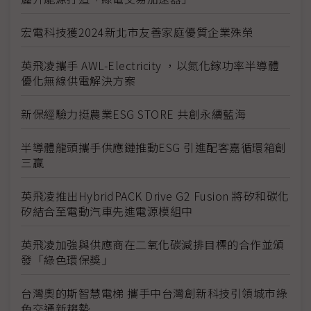
宏電科技獲2024新北市友善家庭優質企業殊榮
英飛凌攜手 AWL-Electricity ，以氮化鎵功率半導體
優化無線供電解決方案
新保經驗力挺農業ESG STORE 共創永續藍海
半導體龍頭攜手供應鏈推動ESG 引進配客嘉循環箱創
三贏
英飛凌推出HybridPACK Drive G2 Fusion 將矽和碳化
矽結合至電動汽車先進電源模組中
英飛凌加強與供應商在二氧化碳減排目標的合作並頒
發「綠色環保獎」
台灣奧的斯智慧電梯 攜手中台灣創新科技引領城市綠
色交通新趨勢