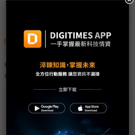
全、易於使用的網路環境。
關鍵字
DDoS
GPU
生成式AI
AI
友訊科技
加入已選取到「關鍵字追蹤」
什麼是「關鍵字追蹤」
議題精選－AI專欄
小螺絲到大數據：Bossard緊固件在AI伺服器的應用
AMAX引領生成式 AI 與即時運動數據革命