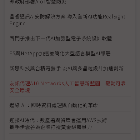
縣政府部署AIoT智慧防災
晶睿通訊AI安防解決方案 導入全新AI功能RealSight
Engine
西門子推出下一代AI加強型電子系統設計軟體
F5與NetApp加速並簡化大型語言模型AI部署
新思科技與台積電攜手 為AI與多晶粒設計加速創新
友訊代理A10 Networks人工智慧新藍圖 驅動可靠
安全環境
邊緣 AI：即時資料處理與自動化的革命
迎接AI時代：數產署與資策會運用AWS技術
攜手伊雲谷為企業打造黃金級競爭力