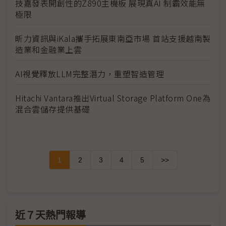
技嘉發表開創性的Z890主機板 展現真AI 制霸效能無
極限
昕力資訊與iKala攜手拓展東南亞市場 首站支援越南製
造業和金融業上雲
AI視覺釋放LLM完整潛力，重塑智造管理
Hitachi Vantara推出Virtual Storage Platform One為
混合雲儲存提供基礎
1
2
3
4
5
>>
近７天熱門報導