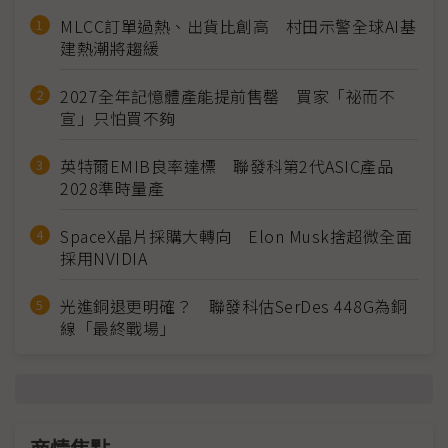
MLCC訂單過熱、出貨比創高 村田示警全球AI基
建熱潮將趨緩
2027全年記憶體產能提前售罄 買家「祕而不
宣」只怕買不夠
英特爾EMIB良率達標 聯發科第2代ASIC產品
2028準時量產
SpaceX晶片採購大轉向 Elon Musk捨超微全面
採用NVIDIA
光進銅退更明確？ 聯發科估SerDes 448G為銅
線「最終戰場」