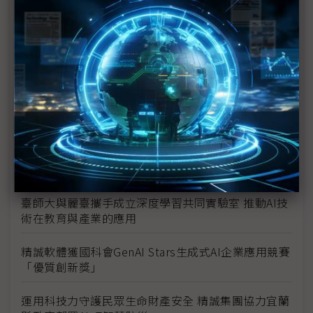
思想科技助企業加速落實 AI 應用，完整顧問服務突破
創新挑戰
首款AI心肺篩檢在國際亮相！展現台灣醫學影像創新
實力
迎接後雙軸轉型時代 Google AI助攻台灣製造業邁
向綠色企業
慧榮科技突破資料與功耗瓶頸 全新儲存技術加速AI應
用發展
臺師大與麗臺攜手成立深度學習共同實驗室 推動AI技
術在教育與產業的應用
精誠軟體獲國科會GenAI Stars生成式AI企業應用競賽
「優質創新獎」
運用科技力守護民眾生命財產安全 精誠集團協力宜蘭