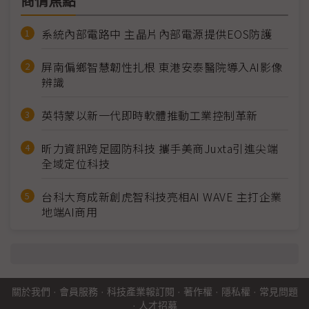
商情焦點
系統內部電路中 主晶片內部電源提供EOS防護
屏南偏鄉智慧韌性扎根 東港安泰醫院導入AI影像
辨識
英特蒙以新一代即時軟體推動工業控制革新
昕力資訊跨足國防科技 攜手美商Juxta引進尖端
全域定位科技
台科大育成新創虎智科技亮相AI WAVE 主打企業
地端AI商用
關於我們
·
會員服務
·
科技產業報訂閱
·
著作權
·
隱私權
·
常見問題
·
人才招募