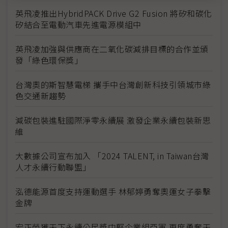
英飛凌推出HybridPACK Drive G2 Fusion 將矽和碳化
矽結合至電動汽車先進電源模組中
英飛凌加強與供應商在二氧化碳減排目標的合作並頒
發「綠色環保獎」
台灣奧的斯智慧電梯 攜手中台灣創新科技引領城市綠
色交通新趨勢
減碳包裝進駐國際淨零永續展 激發企業永續包裝新思
維
大數據公司宣布加入 「2024 TALENT, in Taiwan台灣
人才永續行動聯盟」
泓德能源首度支持運動選手 林郁婷勇奪奧運女子拳擊
金牌
宏正榮獲天下永續公民獎中堅企業組亞軍 再度勇奪天