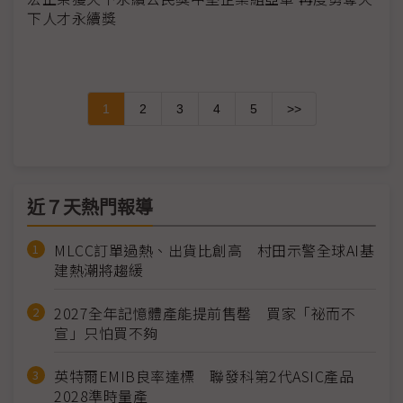
下人才永續獎
1
2
3
4
5
>>
近７天熱門報導
MLCC訂單過熱、出貨比創高 村田示警全球AI基
建熱潮將趨緩
2027全年記憶體產能提前售罄 買家「祕而不
宣」只怕買不夠
英特爾EMIB良率達標 聯發科第2代ASIC產品
2028準時量產