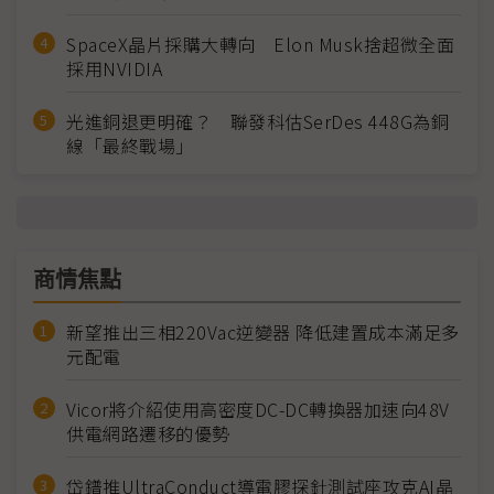
SpaceX晶片採購大轉向 Elon Musk捨超微全面
採用NVIDIA
光進銅退更明確？ 聯發科估SerDes 448G為銅
線「最終戰場」
商情焦點
新望推出三相220Vac逆變器 降低建置成本滿足多
元配電
Vicor將介紹使用高密度DC-DC轉換器加速向48V
供電網路遷移的優勢
岱鐠推UltraConduct導電膠探針測試座攻克AI晶