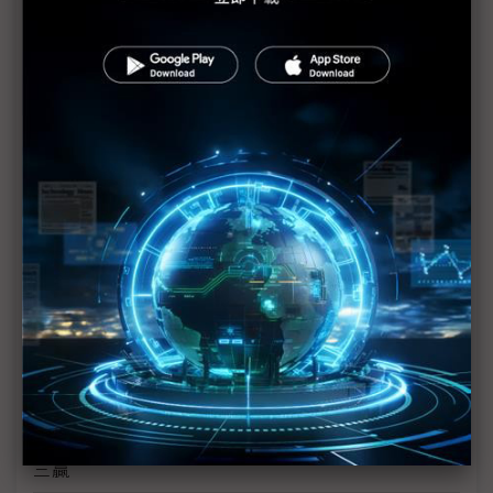
裕富支持攸惜關懷協會 推動水電系計畫
裕融企業打造「文化共融 平權共享」公益精神
大同永續搶攻碳權商機 完成高價藍碳交易
麗升能源打造「綠電交易加速器」
宏電科技獲2024新北市友善家庭優質企業殊榮
英飛凌攜手 AWL-Electricity ，以氮化鎵功率半導體
優化無線供電解決方案
新保經驗力挺農業ESG STORE 共創永續藍海
半導體龍頭攜手供應鏈推動ESG 引進配客嘉循環箱創
三贏