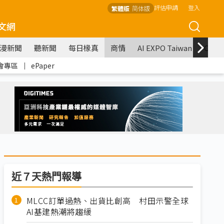
評估申請
登入
繁體版
简体版
文網
漫新聞
聽新聞
每日椽真
商情
AI EXPO Taiwan
COM
會專區
｜
ePaper
近７天熱門報導
MLCC訂單過熱、出貨比創高 村田示警全球
AI基建熱潮將趨緩