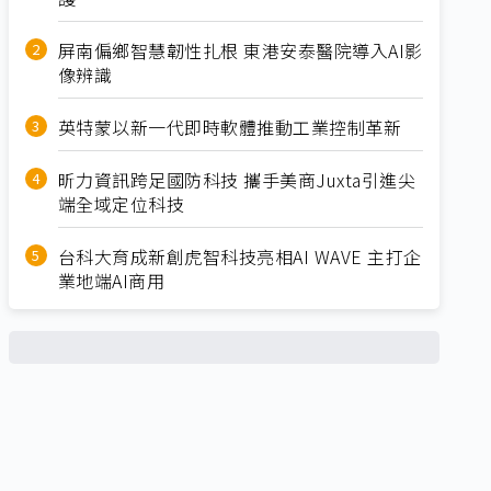
屏南偏鄉智慧韌性扎根 東港安泰醫院導入AI影
像辨識
英特蒙以新一代即時軟體推動工業控制革新
昕力資訊跨足國防科技 攜手美商Juxta引進尖
端全域定位科技
台科大育成新創虎智科技亮相AI WAVE 主打企
業地端AI商用