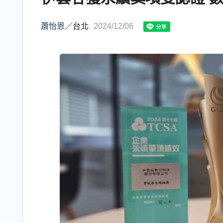
蕭怡恩
／
台北
2024/12/06