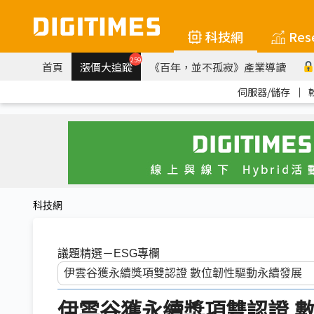
科技網
Res
259
首頁
漲價大追蹤
《百年，並不孤寂》產業導讀
伺服器/儲存
｜
科技網
議題精選－ESG專欄
伊雲谷獲永續獎項雙認證 