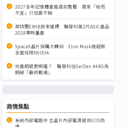
2027全年記憶體產能提前售罄 買家「祕而
不宣」只怕買不夠
英特爾EMIB良率達標 聯發科第2代ASIC產品
2028準時量產
SpaceX晶片採購大轉向 Elon Musk捨超微
全面採用NVIDIA
光進銅退更明確？ 聯發科估SerDes 448G為
銅線「最終戰場」
商情焦點
系統內部電路中 主晶片內部電源提供EOS防
護