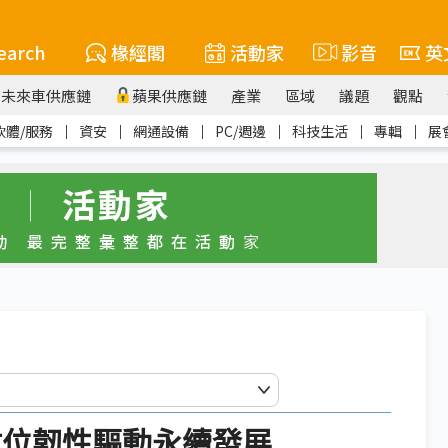
earch
椽經閣
活動家
影音
英
未來車供應鏈
蘋果供應鏈
產業
區域
議題
觀點
軟體/服務
｜
資安
｜
網通設備
｜
PC/週邊
｜
科技生活
｜
專輯
｜
展
數位韌性驅動永續發展