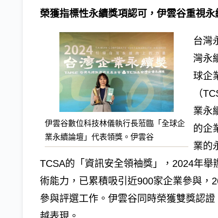
榮獲指標性永續獎項認可，伊雲谷重視永
台灣
灣永
球企
（T
業永
伊雲谷數位科技林儀執行長蒞臨「全球企
的企
業永續論壇」代表領獎。伊雲谷
業的
TCSA的「資訊安全領袖獎」，2024
術能力，已累積吸引近900家企業參與，20
參與評選工作。伊雲谷同時榮獲雙獎認證
越表現。