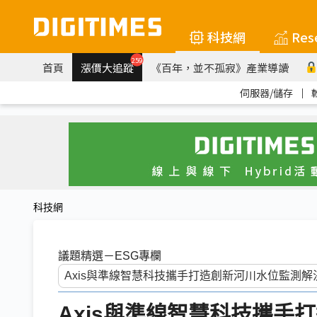
科技網
Res
259
首頁
漲價大追蹤
《百年，並不孤寂》產業導讀
伺服器/儲存
｜
科技網
議題精選－ESG專欄
Axis與準線智慧科技攜手