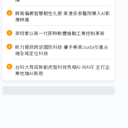
屏南偏鄉智慧韌性扎根 東港安泰醫院導入AI影
像辨識
英特蒙以新一代即時軟體推動工業控制革新
昕力資訊跨足國防科技 攜手美商Juxta引進尖
端全域定位科技
台科大育成新創虎智科技亮相AI WAVE 主打企
業地端AI商用