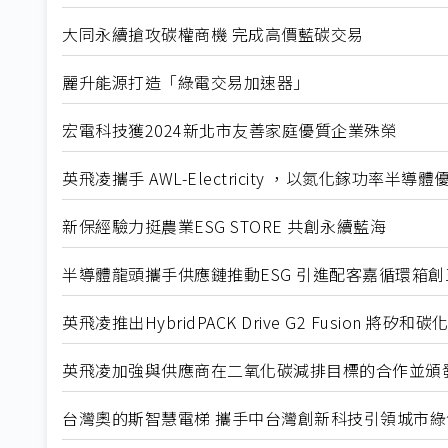
大同永續搶攻碳權商機 完成高價藍碳交易
麗升能源打造「綠電交易加速器」
宏電科技獲2024新北市友善家庭優質企業殊榮
英飛凌攜手 AWL-Electricity ，以氮化鎵功率半
新保經驗力挺農業ESG STORE 共創永續藍海
半導體龍頭攜手供應鏈推動ESG 引進配客嘉循環箱創
英飛凌推出HybridPACK Drive G2 Fusion
英飛凌加強與供應商在二氧化碳減排目標的合作並頒
台灣奧的斯智慧電梯 攜手中台灣創新科技引領城市