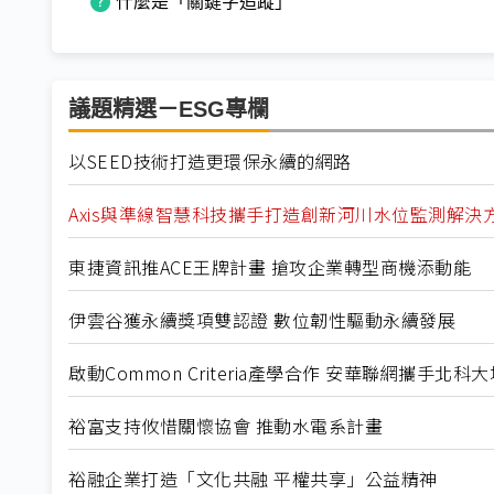
什麼是「關鍵字追蹤」
議題精選－ESG專欄
以SEED技術打造更環保永續的網路
Axis與準線智慧科技攜手打造創新河川水位監測解決
東捷資訊推ACE王牌計畫 搶攻企業轉型商機添動能
伊雲谷獲永續獎項雙認證 數位韌性驅動永續發展
啟動Common Criteria產學合作 安華聯網攜手北
裕富支持攸惜關懷協會 推動水電系計畫
裕融企業打造「文化共融 平權共享」公益精神