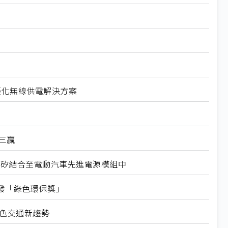
導體優化無線供電解決方案
三贏
 將矽和碳化矽結合至電動汽車先進電源模組中
發「綠色環保獎」
綠色交通新趨勢