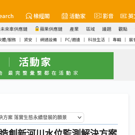
earch
椽經閣
活動家
影音
英
未來車供應鏈
蘋果供應鏈
產業
區域
議題
觀點
軟體/服務
｜
資安
｜
網通設備
｜
PC/週邊
｜
科技生活
｜
專輯
｜
展
打造創新河川水位監測解決方案