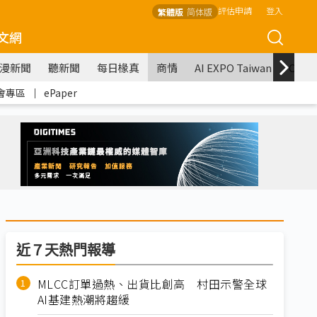
評估申請
登入
繁體版
简体版
文網
漫新聞
聽新聞
每日椽真
商情
AI EXPO Taiwan
COM
會專區
｜
ePaper
近７天熱門報導
MLCC訂單過熱、出貨比創高 村田示警全球
AI基建熱潮將趨緩