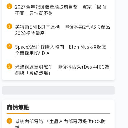
2027全年記憶體產能提前售罄 買家「祕而
不宣」只怕買不夠
英特爾EMIB良率達標 聯發科第2代ASIC產品
2028準時量產
SpaceX晶片採購大轉向 Elon Musk捨超微
全面採用NVIDIA
光進銅退更明確？ 聯發科估SerDes 448G為
銅線「最終戰場」
商情焦點
系統內部電路中 主晶片內部電源提供EOS防
護