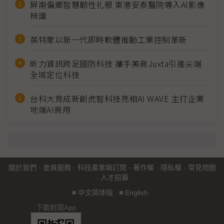
屏南偏鄉智慧韌性扎根 東港安泰醫院導入AI影像
辨識
英特蒙以新一代即時軟體推動工業控制革新
昕力資訊跨足國防科技 攜手美商Juxta引進尖端
全域定位科技
台科大育成新創虎智科技亮相AI WAVE 主打企業
地端AI商用
關於我們
·
會員服務
·
科技產業報訂閱
·
著作權
·
隱私權
·
常見問題
·
人才招募
■
中文简体版
■
English
下載新聞App