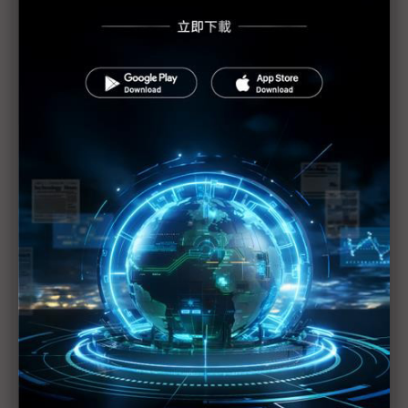
的創新硬體解決方案
安提國際於COMPUTEX 2023 展出最新人工智慧解決
方案
智微科技與開酷科技攜手亮相2023 COMPUTEX產品
展示會
宜鼎國際強攻人工智慧 COMPUTEX展出多項AI垂直
應用
消費市場疲軟 MCU業者搶攻車用、工控市場
聚焦USB周邊與AI技術
茂傑國際於COMPUTEX秀出多元應用潛力
Axiado推出全球首個由AI驅動的安全處理器樣本
宜鼎國際COMPUTEX三大跨界應用 拓展AI生態系版