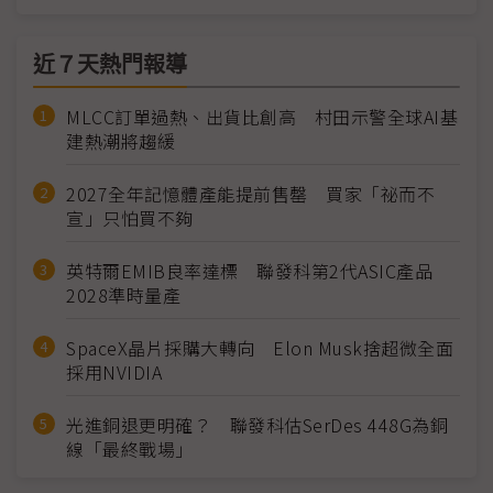
近７天熱門報導
MLCC訂單過熱、出貨比創高 村田示警全球AI基
建熱潮將趨緩
2027全年記憶體產能提前售罄 買家「祕而不
宣」只怕買不夠
英特爾EMIB良率達標 聯發科第2代ASIC產品
2028準時量產
SpaceX晶片採購大轉向 Elon Musk捨超微全面
採用NVIDIA
光進銅退更明確？ 聯發科估SerDes 448G為銅
線「最終戰場」