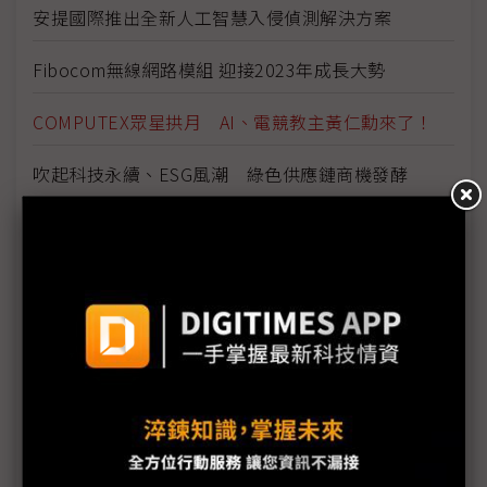
安提國際推出全新人工智慧入侵偵測解決方案
Fibocom無線網路模組 迎接2023年成長大勢
COMPUTEX眾星拱月 AI、電競教主黃仁勳來了！
吹起科技永續、ESG風潮 綠色供應鏈商機發酵
AI浪潮發展的轉機與危機
掌握USB Type-C晶片商機 威鋒推出USB PD3.1晶片
方案VL108
B5G時代來臨 聚焦O-RAN、節能
明緯集團回歸COMPUTEX 展示跨產業系統電源解決
方案
海韻電子走在遊戲、工業、醫療和網絡領域引領潮流