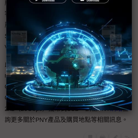
版本的款式，也將在COMPUTEX中展出，可為
客製桌上型電腦組件和電競設備增色，帶來炫
麗多彩的視覺效果。使用者可監控風扇速度和
SSD溫度；配備ARGB的型號另可透過PNY
VelocityX 軟體控制彩色照明。
此外，PNY全系列PCIe NVMe Gen4 SSD、
microSD卡、隨身碟和攜帶式儲存設備也於
COMPUTEX展出，包括CS3140 8TB SSD、
CS2241和Elite-X USB 3.2 Gen
2x2（20Gbps）攜帶式SSD。請上PNY
網站
查
詢更多關於PNY產品及購買地點等相關訊息。