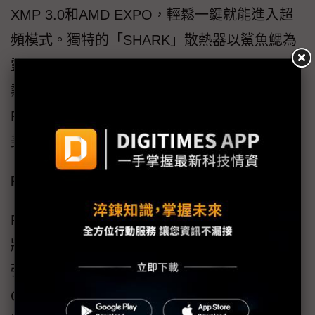
XMP 3.0和AMD EXPO，輕鬆一鍵就能進入超
頻模式。獨特的「SHARK」散熱器以鯊魚鰓為
靈感來源，呈鋸齒狀切口，可最大幅度增加散
熱表面積，提高熱效率。PNY XLR8 MAKO
RGB DDR5結合卓越超頻效能、酷炫操作以及
美麗、引人入勝的燈光效果。
PNY NVME M.2 SSD雙風扇散熱器
PNY創新產品NVMe M.2 SSD雙風扇散熱器也
將於COMPUTEX 2023首次亮相，獨特且功能
強大的雙風扇設計讓最新極限效能PCIe NVMe
Gen5 SSD也能快速降溫，支援ARGB燈光效果