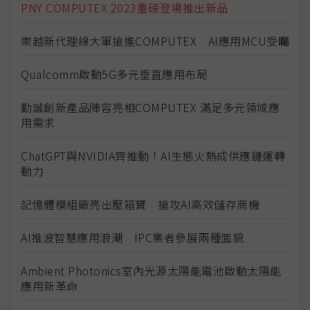
PNY COMPUTEX 2023重磅登場推出新品
崇越新代理線大軍搶進COMPUTEX AI應用MCU受矚
Qualcomm啟動5G多元垂直應用布局
勤誠創新產品陣容亮相COMPUTEX 滿足多元領域應
用需求
ChatGPT與NVIDIA齊推動！AI生態火熱成供應鏈運轉
動力
記憶體模組廠亮出壓箱寶 搶攻AI高效儲存商機
AI推波智慧應用浪潮 IPC業者參展兩種面貌
Ambient Photonics室內光源太陽能電池啟動太陽能
應用新革命