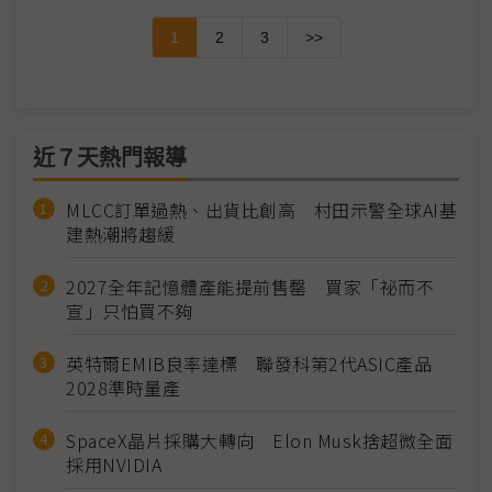
1
2
3
>>
近７天熱門報導
MLCC訂單過熱、出貨比創高 村田示警全球AI基
建熱潮將趨緩
2027全年記憶體產能提前售罄 買家「祕而不
宣」只怕買不夠
英特爾EMIB良率達標 聯發科第2代ASIC產品
2028準時量產
SpaceX晶片採購大轉向 Elon Musk捨超微全面
採用NVIDIA