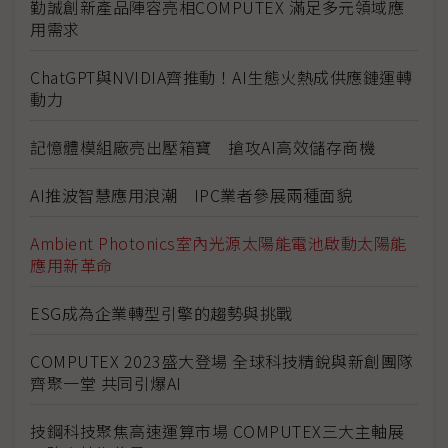
勤誠創新產品陣容亮相COMPUTEX 滿足多元領域應
用需求
ChatGPT與NVIDIA齊推動！AI生態火熱成供應鏈運轉
動力
記憶體模組廠亮出壓箱寶 搶攻AI高效儲存商機
AI推波智慧應用浪潮 IPC業者參展兩種面貌
Ambient Photonics室內光源太陽能電池啟動太陽能
應用新革命
ESG成為企業轉型引擎的趨勢與挑戰
COMPUTEX 2023盛大登場 全球科技精銳與新創團隊
齊聚一堂 共同引爆AI
技鋼科技聚焦高速運算市場 COMPUTEX三大主軸展