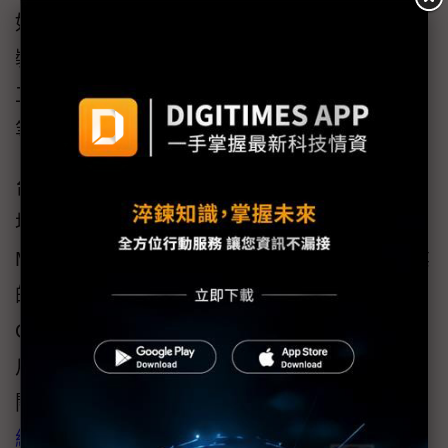
如電子遙控器、滑鼠、鍵盤等主要使用電池的
裝置，另外在零售門市貨架上電子標籤，以及
工業用感測器，或是諸如旅館產業的智慧門鎖
等智慧裝置，都是目前主要的應用重點。
台灣電子製造產業身處於高度競爭的重要戰略
地位，以及全球環保永續趨勢的第一線，
Marshall看好全球電子製造重鎮的台灣電子產業
的供應鏈與OEM／ODM設計能量，利用
COMPUTEX 2023的機會來台拜訪重要的客
戶，以發展未來進一步的合作商機，欲瞭解有
關於Ambient Photonics的產品資料，請連接
官
網
。