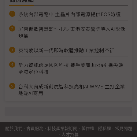
系統內部電路中 主晶片內部電源提供EOS防護
屏南偏鄉智慧韌性扎根 東港安泰醫院導入AI影像
辨識
英特蒙以新一代即時軟體推動工業控制革新
昕力資訊跨足國防科技 攜手美商Juxta引進尖端
全域定位科技
台科大育成新創虎智科技亮相AI WAVE 主打企業
地端AI商用
關於我們
·
會員服務
·
科技產業報訂閱
·
著作權
·
隱私權
·
常見問題
·
人才招募