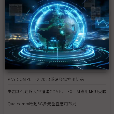
議題精選－COMPUTEX 2023
AMD祭出MI300能否動搖NVIDIA領導地位 還有待觀察
AI延燒COMPUTEX展會 降溫散熱方案也當紅
2023年全球晶圓代工產業市場趨勢
PNY COMPUTEX 2023重磅登場推出新品
崇越新代理線大軍搶進COMPUTEX AI應用MCU受矚
Qualcomm啟動5G多元垂直應用布局