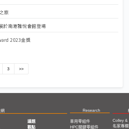
驗之旅
IP專屬展於南港雅悅會館登場
ard 2023金獎
3
>>
Research
技網
Colley &
議題
車用零組件
名家專欄
亞
觀點
HPC關鍵零組件