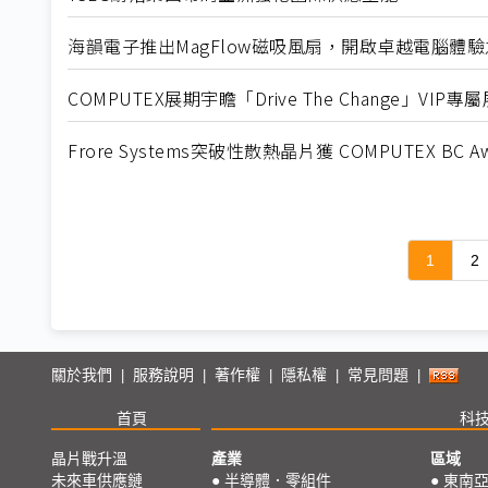
海韻電子推出MagFlow磁吸風扇，開啟卓越電腦體
COMPUTEX展期宇瞻「Drive The Change」V
Frore Systems突破性散熱晶片獲 COMPUTEX BC Aw
1
2
關於我們
服務說明
著作權
隱私權
常見問題
|
|
|
|
|
首頁
科
晶片戰升溫
產業
區域
未來車供應鏈
●
半導體．零組件
●
東南