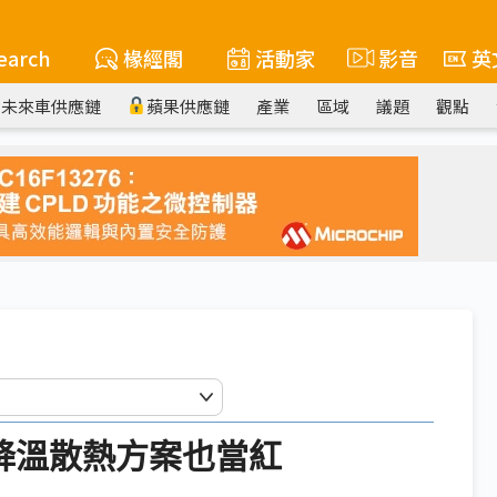
earch
椽經閣
活動家
影音
英
未來車供應鏈
蘋果供應鏈
產業
區域
議題
觀點
 降溫散熱方案也當紅