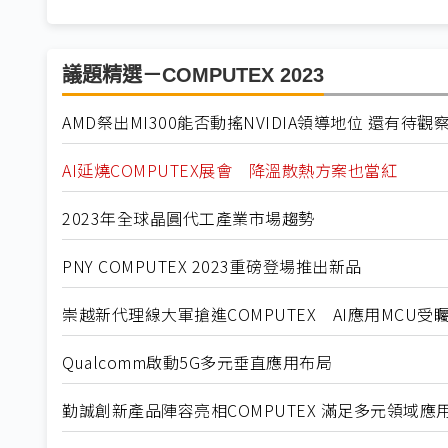
議題精選－COMPUTEX 2023
AMD祭出MI300能否動搖NVIDIA領導地位 還有待觀
AI延燒COMPUTEX展會 降溫散熱方案也當紅
2023年全球晶圓代工產業市場趨勢
PNY COMPUTEX 2023重磅登場推出新品
崇越新代理線大軍搶進COMPUTEX AI應用MCU受
Qualcomm啟動5G多元垂直應用布局
勤誠創新產品陣容亮相COMPUTEX 滿足多元領域應