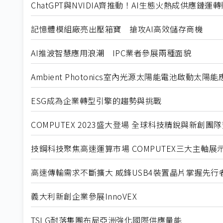
ChatGPT與NVIDIA齊推動！AI生態火熱成供應鏈運
記憶體模組廠亮出壓箱寶 搶攻AI高效儲存商機
AI推波智慧應用浪潮 IPC業者參展兩種面貌
Ambient Photonics室內光源太陽能電池啟動太陽
ESG成為企業轉型引擎的趨勢與挑戰
COMPUTEX 2023盛大登場 全球科技精銳與新創團
技鋼科技聚焦高速運算市場 COMPUTEX三大主軸展
高速傳輸需求不斷擴大 威鋒USB4裝置晶片掌握先行
義大利新創企業參展InnoVEX
TSLG耐落集團布局亞洲強化國際供應量能