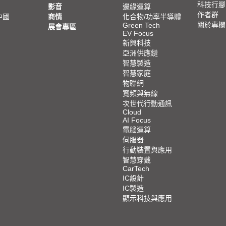
科技行腳
影音
邊緣運算
作者群
中國
商情
化合物/功率半導體
關於專欄
Green Tech
展會專區
EV Focus
新興科技
亞洲供應鏈
智慧製造
智慧家庭
物聯網
寬頻與無線
次世代行動通訊
Cloud
AI Focus
電腦運算
伺服器
行動裝置與應用
智慧穿戴
CarTech
IC設計
IC製造
顯示科技與應用