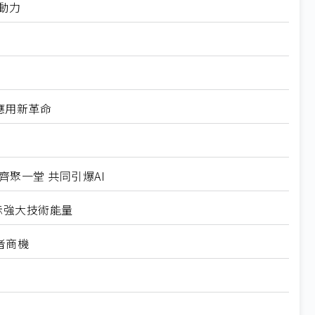
轉動力
能應用新革命
隊齊聚一堂 共同引爆AI
示強大技術能量
者商機