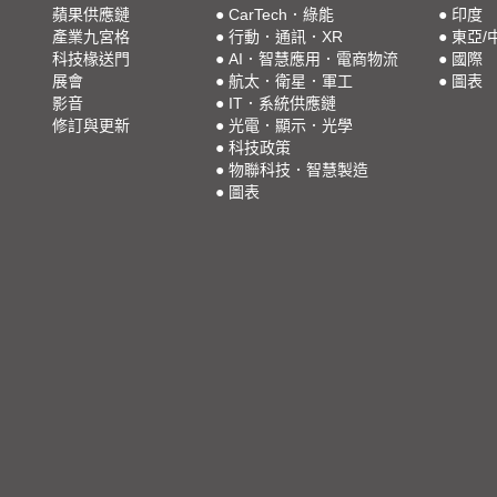
蘋果供應鏈
●
CarTech．綠能
●
印度
產業九宮格
●
行動．通訊．XR
●
東亞/
科技椽送門
●
AI．智慧應用．電商物流
●
國際
展會
●
航太．衛星．軍工
●
圖表
影音
●
IT．系統供應鏈
修訂與更新
●
光電．顯示．光學
●
科技政策
●
物聯科技．智慧製造
●
圖表