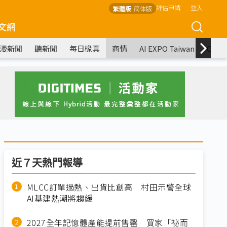
評估申請
登入
繁體版
简体版
文網
漫新聞
聽新聞
每日椽真
商情
AI EXPO Taiwan
COM
近７天熱門報導
MLCC訂單過熱、出貨比創高 村田示警全球
AI基建熱潮將趨緩
2027全年記憶體產能提前售罄 買家「祕而