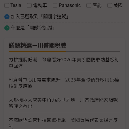
Tesla
電動車
Panasonic
產能
美國
加入已選取到「關鍵字追蹤」
什麼是「關鍵字追蹤」
議題精選－川普關稅戰
力拚擺脫低潮 聚鼎看好2026年美系國防散熱基板訂
單回流
AI資料中心用電需求飆升 2026年全球預計啟用15座
核能反應爐
人形機器人成美中角力必爭之地 川普政府國家級戰
略呼之欲出
不滿歐盟監管科技巨擘措施 美國貿易代表署揚言反
制