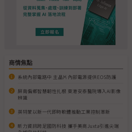
商情焦點
系統內部電路中 主晶片內部電源提供EOS防護
屏南偏鄉智慧韌性扎根 東港安泰醫院導入AI影像
辨識
英特蒙以新一代即時軟體推動工業控制革新
昕力資訊跨足國防科技 攜手美商Juxta引進尖端