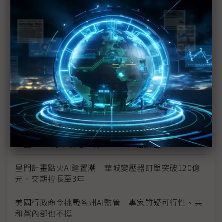
AI吃電怪獸催生專屬電廠 燃料電池、SMR有望解
AIDC缺電困局？
NB淡旺季連兩年大亂 宏碁陳俊聖：記憶體搶料難、
商務機報價更難
百度能否複製Google AI逆襲之路？ 昆侖芯分拆上
市打破造芯困局
NVIDIA正面迎戰電力瓶頸 電源、電網、能效成AI時
代關鍵戰場
中國H200訂單暴增 傳NVIDIA評估擴產
星門計畫點火AI建置潮 華城變壓器訂單突破120億
元、交期拉長至3年
美國行政命令挑戰各州AI監管 專家質疑可行性、共
和黨內部也不挺