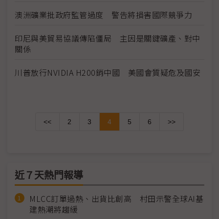
澳洲礦業批政府監管過度 警告將損害國際競爭力
印尼與美貿易協議傳陷僵局 主因是關鍵礦產、對中
關係
川普放行NVIDIA H200銷中國 美國會質疑危及國安
<<
2
3
4
5
6
>>
近７天熱門報導
MLCC訂單過熱、出貨比創高 村田示警全球AI基
建熱潮將趨緩