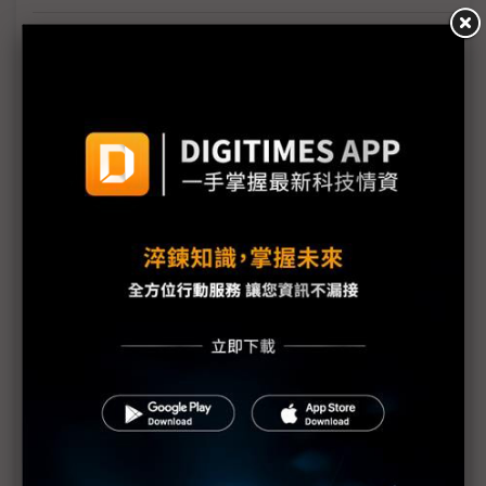
Tesla計劃2027年起在德國生產車用電池 產能達8
GWh
馬來西亞納管社群平台 不排除禁止16歲以下青少年
使用
台灣僅23%輸美商品遭課緊急關稅 美國主要貿易夥
伴中最低
抗衡美國量子運算競爭 加拿大加碼投資挽留在地企
業
英特爾延攬川普幕僚負責政府事務 加速推動美國晶
片戰略
NVIDIA H200、中製AI晶片可分工 分析稱可助推中
國AI生態系