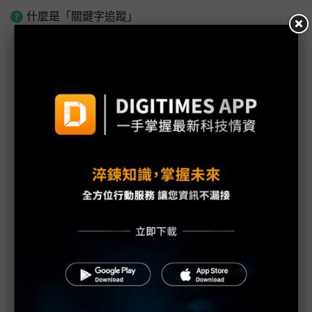
什麼是「關鍵字追蹤」
議題精選－國防軍工大閱兵
「台灣最大無人機採購案」再長大 軍民需求齊發暴
增至10萬架
台廠垂涎10萬架無人機大餅：中光電、雷虎搶標再相
逢 漢翔陪飛也有甜頭
備戰壓力測試？「台灣最大無人機採購案」考驗供應
鏈
漢光演習再曝2款「真身」 軍用商規無人機陸續亮
相
3千暴增至4.8萬架 軍用商規無人機大單挑戰產業能
量