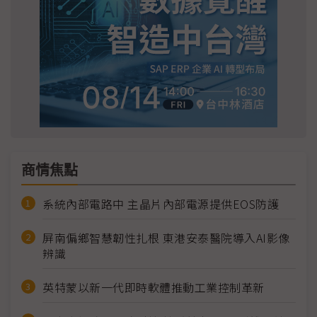
商情焦點
系統內部電路中 主晶片內部電源提供EOS防護
屏南偏鄉智慧韌性扎根 東港安泰醫院導入AI影像
辨識
英特蒙以新一代即時軟體推動工業控制革新