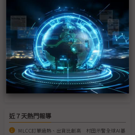
台積電無人機大單治「產業心病」 另闢供應鏈新戰
線
璿元入袋日、印訂單 續搶佔歐洲無人機市場先機
璿元科技專訪》無人機軍民通用 揭台廠決勝關鍵能
力
<<
1
2
近７天熱門報導
MLCC訂單過熱、出貨比創高 村田示警全球AI基