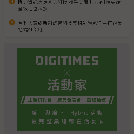
昕力資訊跨足國防科技 攜手美商Juxta引進尖端
全域定位科技
台科大育成新創虎智科技亮相AI WAVE 主打企業
地端AI商用