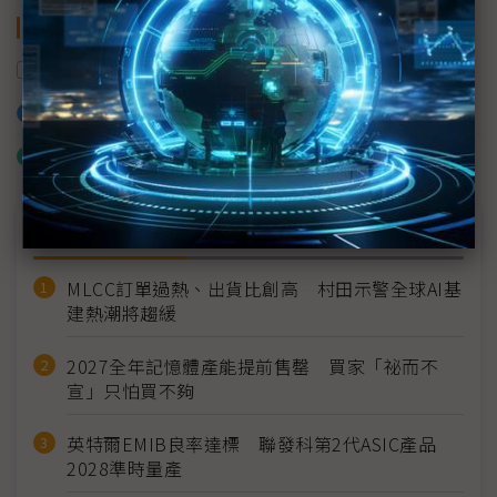
關鍵字
AI代理
AI
加入已選取到「關鍵字追蹤」
什麼是「關鍵字追蹤」
近７天熱門報導
MLCC訂單過熱、出貨比創高 村田示警全球AI基
建熱潮將趨緩
2027全年記憶體產能提前售罄 買家「祕而不
宣」只怕買不夠
英特爾EMIB良率達標 聯發科第2代ASIC產品
2028準時量產