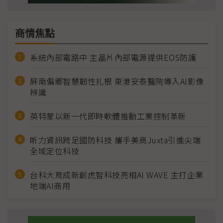
商情焦點
系統內部電路中 主晶片內部電源提供EOS防護
屏南偏鄉智慧韌性扎根 東港安泰醫院導入AI影像
辨識
英特蒙以新一代即時軟體推動工業控制革新
昕力資訊跨足國防科技 攜手美商Juxta引進尖端
全域定位科技
台科大育成新創虎智科技亮相AI WAVE 主打企業
地端AI商用