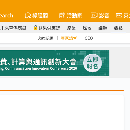
earch
椽經閣
活動家
影音
英
未來車供應鏈
蘋果供應鏈
產業
區域
議題
觀點
火線話題
｜
專家講堂
｜
CEO