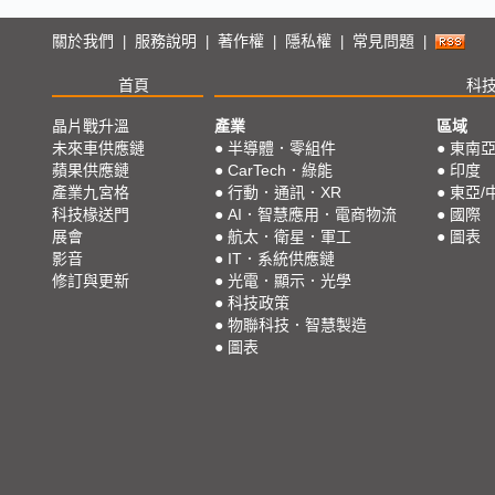
關於我們
服務說明
著作權
隱私權
常見問題
|
|
|
|
|
首頁
科
晶片戰升溫
產業
區域
未來車供應鏈
●
半導體．零組件
●
東南
蘋果供應鏈
●
CarTech．綠能
●
印度
產業九宮格
●
行動．通訊．XR
●
東亞/
科技椽送門
●
AI．智慧應用．電商物流
●
國際
展會
●
航太．衛星．軍工
●
圖表
影音
●
IT．系統供應鏈
修訂與更新
●
光電．顯示．光學
●
科技政策
●
物聯科技．智慧製造
●
圖表