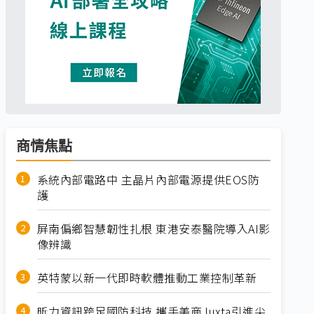
商情焦點
系統內部電路中 主晶片內部電源提供EOS防
護
屏南偏鄉智慧韌性扎根 東港安泰醫院導入AI影
像辨識
英特蒙以新一代即時軟體推動工業控制革新
昕力資訊跨足國防科技 攜手美商Juxta引進尖