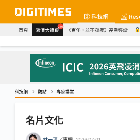
科技網
Res
259
首頁
漲價大追蹤
《百年，並不孤寂》產業導讀
科技網
觀點
專家講堂
名片文化
林一平
／
專欄
2026/07/01