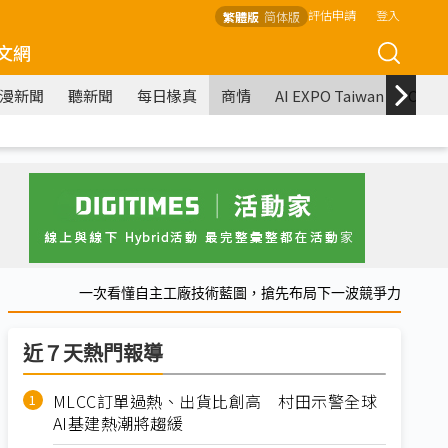
評估申請
登入
繁體版
简体版
文網
漫新聞
聽新聞
每日椽真
商情
AI EXPO Taiwan
COM
一次看懂自主工廠技術藍圖，搶先布局下一波競爭力
近７天熱門報導
MLCC訂單過熱、出貨比創高 村田示警全球
AI基建熱潮將趨緩