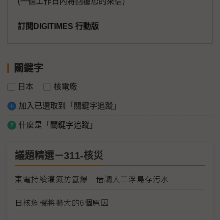
(一個工作日內將回覆您的來信)
訂閱DIGITIMES 行動版
關鍵字
日本
核電廠
加入已選取到「關鍵字追蹤」
什麼是「關鍵字追蹤」
議題精選－311-核災
東電持續灌氮防氫爆 借調人工浮島存污水
日核危機將擴大的6個原因