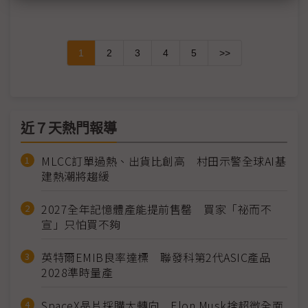
1
2
3
4
5
>>
近７天熱門報導
MLCC訂單過熱、出貨比創高 村田示警全球AI基
建熱潮將趨緩
2027全年記憶體產能提前售罄 買家「祕而不
宣」只怕買不夠
英特爾EMIB良率達標 聯發科第2代ASIC產品
2028準時量產
SpaceX晶片採購大轉向 Elon Musk捨超微全面