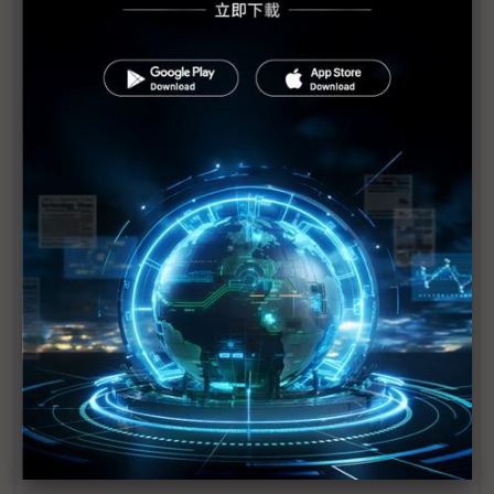
東電不排除福島第1核電廠6座反應爐恐全廢的可能性
日本處理福島核危機有進展 食物卻爆輻射問題
福島核電廠反應爐供電恢復正常 唯隱憂仍存
日本擴大農作禁售範圍
福島核安事故日政府賠償金額估將超過1兆日圓
日自衛隊開始進行4號機地面灑水作業
日本官防副長：福島1號核電廠整體情況正逐漸改善
福島核電廠輻射量逐漸下降 電源修復全面展開
日本核安全機構：福島2號反應爐冷卻系統接通電纜