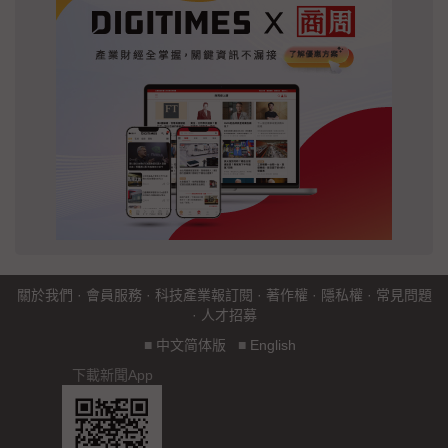
關於我們
·
會員服務
·
科技產業報訂閱
·
著作權
·
隱私權
·
常見問題
·
人才招募
■
中文简体版
■
English
下載新聞App