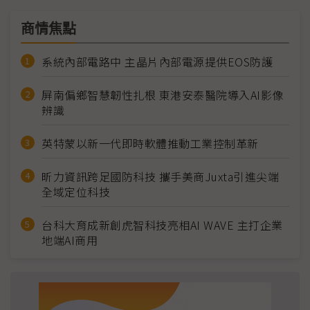
商情焦點
系統內部電路中 主晶片內部電源提供EOS防護
屏南偏鄉智慧韌性扎根 東港安泰醫院導入AI影像
辨識
英特蒙以新一代即時軟體推動工業控制革新
昕力資訊跨足國防科技 攜手美商Juxta引進尖端
全域定位科技
台科大育成新創虎智科技亮相AI WAVE 主打企業
地端AI商用